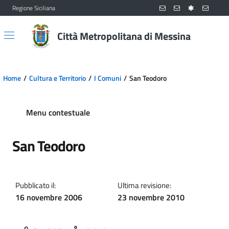
Regione Siciliana
Vai al contenuto principale
Vai al menu principale
Città Metropolitana di Messina
Home
Cultura e Territorio
I Comuni
San Teodoro
Menu contestuale
San Teodoro
Pubblicato il:
Ultima revisione:
16 novembre 2006
23 novembre 2010