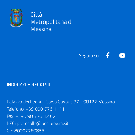
Città
Metropolitana di
Messina
Facebook
Yout
Seguici su:
INDIRIZZI E RECAPITI
Palazzo dei Leoni - Corso Cavour, 87 - 98122 Messina
Telefono:
+39 090 776 1111
Fax:
+39 090 776 12 62
PEC:
protocollo@pec.prov.me.it
C.F. 80002760835