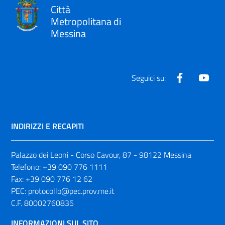
Città
Metropolitana di
Messina
Facebook
Yout
Seguici su:
INDIRIZZI E RECAPITI
Palazzo dei Leoni - Corso Cavour, 87 - 98122 Messina
Telefono:
+39 090 776 1111
Fax:
+39 090 776 12 62
PEC:
protocollo@pec.prov.me.it
C.F. 80002760835
INFORMAZIONI SUL SITO