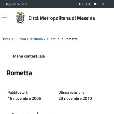
Regione Siciliana
Vai al contenuto principale
Vai al menu principale
Città Metropolitana di Messina
Home
Cultura e Territorio
I Comuni
Rometta
Menu contestuale
Rometta
Pubblicato il:
Ultima revisione:
16 novembre 2006
23 novembre 2010