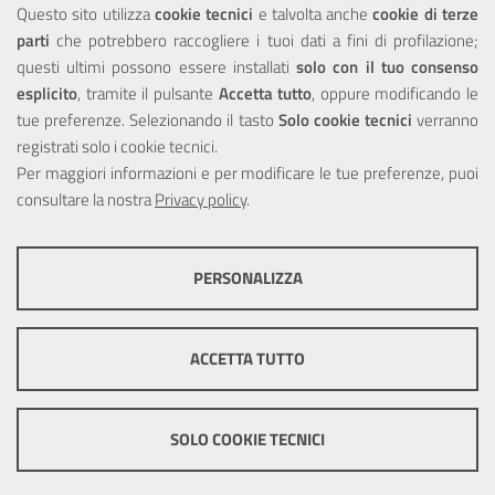
Questo sito utilizza
cookie tecnici
e talvolta anche
cookie di terze
parti
che potrebbero raccogliere i tuoi dati a fini di profilazione;
Privacy
questi ultimi possono essere installati
solo con il tuo consenso
esplicito
, tramite il pulsante
Accetta tutto
, oppure modificando le
tue preferenze. Selezionando il tasto
Solo cookie tecnici
verranno
registrati solo i cookie tecnici.
Per maggiori informazioni e per modificare le tue preferenze, puoi
Portale realizzato con la partecipazione finanziaria dell'Unione
consultare la nostra
Europea tramite i fondi del POR Sicilia 2000/2006 Misura 6.05 -
Privacy policy
.
Fondo FESR
PERSONALIZZA
COOKIE TECNICI
Questi cookie consentono la corretta navigazione del sito e la rendono
ACCETTA TUTTO
ottimale per ogni utente. Essi non raccolgono i tuoi dati e le tue
informazioni di navigazione per scopi di marketing e profilazione, e
pertanto possono essere utilizzati senza bisogno di acquisire il tuo
© Copyright 2025 Città Metropolitana di Messina -
Credits
|
consenso.
SOLO COOKIE TECNICI
Impostazioni Cookie
Mostra altre informazioni