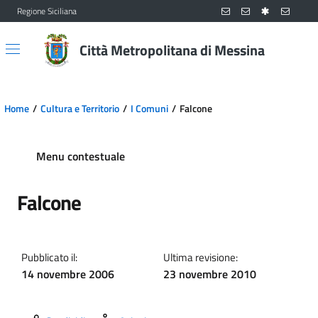
Regione Siciliana
Vai al contenuto principale
Vai al menu principale
Città Metropolitana di Messina
Home
Cultura e Territorio
I Comuni
Falcone
Menu contestuale
Falcone
Pubblicato il:
Ultima revisione:
14 novembre 2006
23 novembre 2010