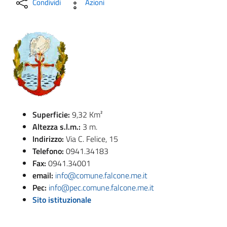
Condividi
Azioni
Superficie:
9,32 Km²
Altezza
s.l.m.
:
3 m.
Indirizzo:
Via C. Felice, 15
Telefono:
0941.34183
Fax:
0941.34001
email:
info@comune.falcone.me.it
Pec:
info@pec.comune.falcone.me.it
Sito istituzionale