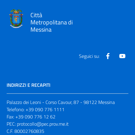
Città
Metropolitana di
Messina
Facebook
Yout
Seguici su:
INDIRIZZI E RECAPITI
Palazzo dei Leoni - Corso Cavour, 87 - 98122 Messina
Telefono:
+39 090 776 1111
Fax:
+39 090 776 12 62
PEC:
protocollo@pec.prov.me.it
C.F. 80002760835