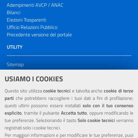
Adempimenti AVCP / ANAC
Bilanci
Elezioni Trasparenti
Ufficio Relazioni Pubblico
Precedente versione del portale
UTILITY
Sitemap
Dichiarazione di accessibilità
USIAMO I COOKIES
NOTE LEGALI
Questo sito utilizza
cookie tecnici
e talvolta anche
cookie di terze
parti
che potrebbero raccogliere i tuoi dati a fini di profilazione;
Privacy
questi ultimi possono essere installati
solo con il tuo consenso
esplicito
, tramite il pulsante
Accetta tutto
, oppure modificando le
tue preferenze. Selezionando il tasto
Solo cookie tecnici
verranno
registrati solo i cookie tecnici.
Per maggiori informazioni e per modificare le tue preferenze, puoi
Portale realizzato con la partecipazione finanziaria dell'Unione