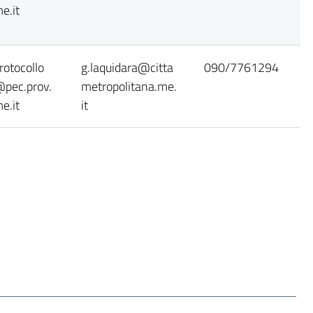
e.it
rotocollo
g.laquidara@citta
090/7761294
pec.prov.
metropolitana.me.
e.it
it