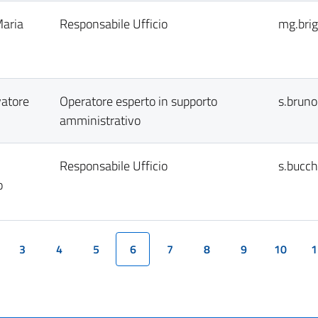
Maria
Responsabile Ufficio
mg.brig
vatore
Operatore esperto in supporto
s.bruno
amministrativo
Responsabile Ufficio
s.bucch
o
3
4
5
6
7
8
9
10
1
(current)