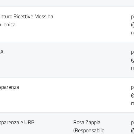
rutture Ricettive Messina
p
 Ionica
@
m
FA
p
@
m
asparenza
p
@
m
asparenza e URP
Rosa Zappia
p
(Responsabile
@