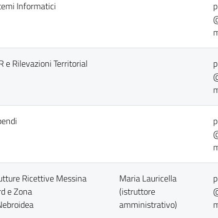
stemi Informatici
p
@
m
R e Rilevazioni Territorial
p
@
m
pendi
p
@
m
rutture Ricettive Messina
Maria Lauricella
p
rd e Zona
(istruttore
@
Nebroidea
amministrativo)
m