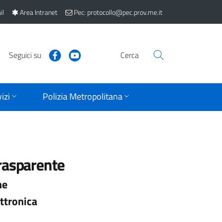
il
Area Intranet
Pec: protocollo@pec.prov.me.it
Seguici su
Cerca
izi
Polizia Metropolitana
rasparente
ne
ttronica