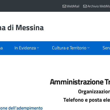
WebMail
Archivio WebMa
na di Messina
ma
In Evidenza
Cultura e Territorio
Serv
Amministrazione T
Organizzazio
Telefono e posta ele
ione dell'adempimento