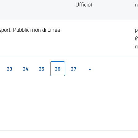
Ufficio)
m
sporti Pubblici non di Linea
p
@
m
23
24
25
26
27
»
(current)