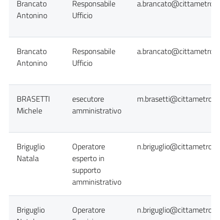
Brancato
Responsabile
a.brancato@cittametropol
Antonino
Ufficio
Brancato
Responsabile
a.brancato@cittametropol
Antonino
Ufficio
BRASETTI
esecutore
m.brasetti@cittametropol
Michele
amministrativo
Briguglio
Operatore
n.briguglio@cittametropol
Natala
esperto in
supporto
amministrativo
Briguglio
Operatore
n.briguglio@cittametropol