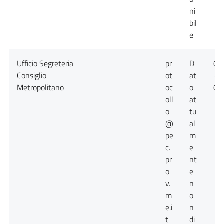
ni
bil
e
Ufficio Segreteria
pr
D
09
Consiglio
ot
at
-
Metropolitano
oc
o
09
oll
at
o
tu
@
al
pe
m
c.
e
pr
nt
o
e
v.
n
m
o
e.i
n
t
di