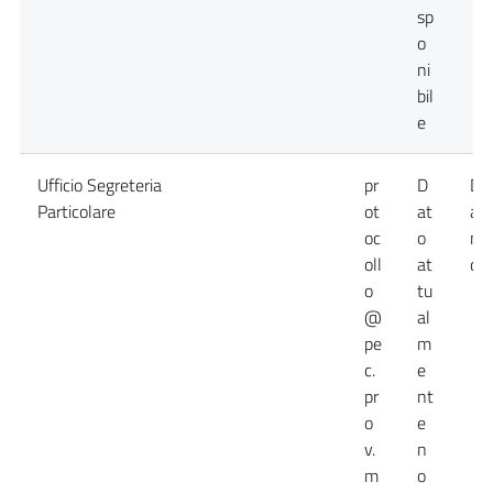
sp
o
ni
bil
e
Ufficio Segreteria
pr
D
Da
Particolare
ot
at
at
oc
o
no
oll
at
dis
o
tu
@
al
pe
m
c.
e
pr
nt
o
e
v.
n
m
o