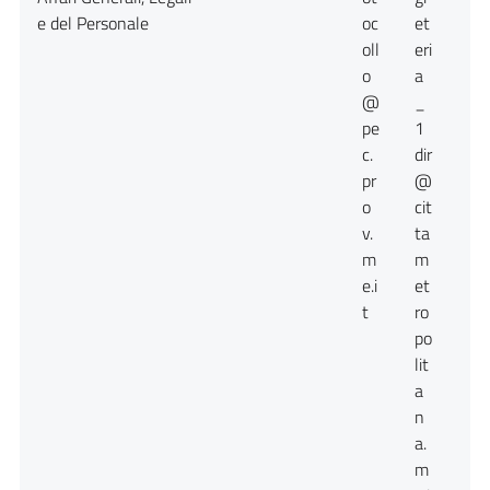
e del Personale
oc
et
oll
eri
o
a
@
_
pe
1
c.
dir
pr
@
o
cit
v.
ta
m
m
e.i
et
t
ro
po
lit
a
n
a.
m