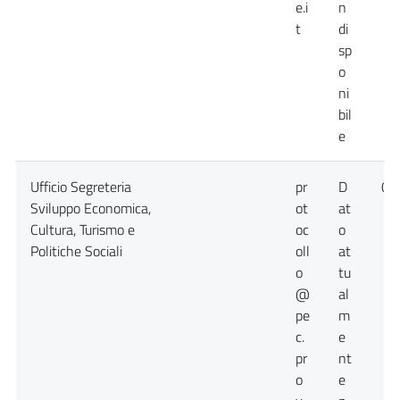
e.i
n
t
di
sp
o
ni
bil
e
Ufficio Segreteria
pr
D
09
Sviluppo Economica,
ot
at
Cultura, Turismo e
oc
o
Politiche Sociali
oll
at
o
tu
@
al
pe
m
c.
e
pr
nt
o
e