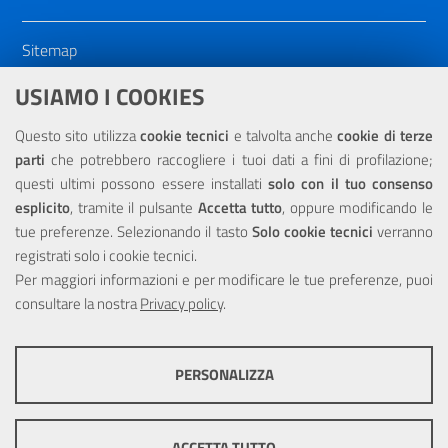
Sitemap
Dichiarazione di accessibilità
USIAMO I COOKIES
NOTE LEGALI
Questo sito utilizza
cookie tecnici
e talvolta anche
cookie di terze
parti
che potrebbero raccogliere i tuoi dati a fini di profilazione;
Privacy
questi ultimi possono essere installati
solo con il tuo consenso
esplicito
, tramite il pulsante
Accetta tutto
, oppure modificando le
tue preferenze. Selezionando il tasto
Solo cookie tecnici
verranno
registrati solo i cookie tecnici.
Per maggiori informazioni e per modificare le tue preferenze, puoi
Portale realizzato con la partecipazione finanziaria dell'Unione
consultare la nostra
Europea tramite i fondi del POR Sicilia 2000/2006 Misura 6.05 -
Privacy policy
.
Fondo FESR
PERSONALIZZA
COOKIE TECNICI
Questi cookie consentono la corretta navigazione del sito e la rendono
ACCETTA TUTTO