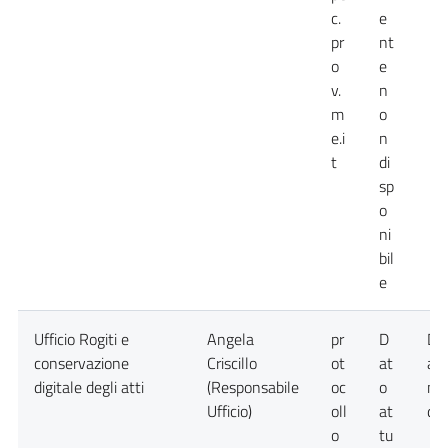
c.
e
pr
nt
o
e
v.
n
m
o
e.i
n
t
di
sp
o
ni
bil
e
Ufficio Rogiti e
Angela
pr
D
Da
conservazione
Criscillo
ot
at
at
digitale degli atti
(Responsabile
oc
o
no
Ufficio)
oll
at
dis
o
tu