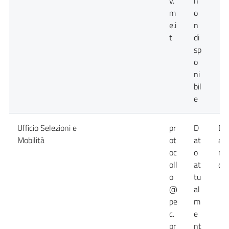
v.
n
m
o
e.i
n
t
di
sp
o
ni
bil
e
Ufficio Selezioni e
pr
D
Da
Mobilità
ot
at
at
oc
o
no
oll
at
dis
o
tu
@
al
pe
m
c.
e
pr
nt