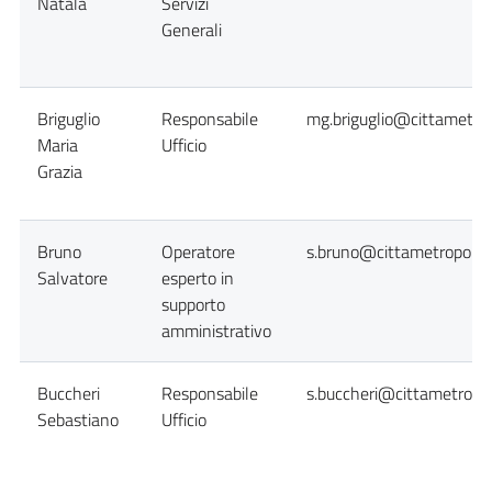
Natala
Servizi
Generali
Briguglio
Responsabile
mg.briguglio@cittametrop
Maria
Ufficio
Grazia
Bruno
Operatore
s.bruno@cittametropolita
Salvatore
esperto in
supporto
amministrativo
Buccheri
Responsabile
s.buccheri@cittametropol
Sebastiano
Ufficio