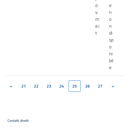
o
e
v.
n
m
o
e.i
n
t
di
sp
o
ni
bil
e
«
21
22
23
24
25
26
27
»
(current)
Contatti diretti