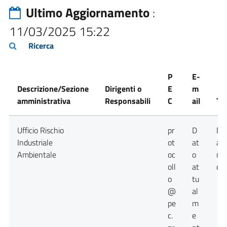
Ultimo Aggiornamento
:
11/03/2025 15:22
Ricerca
P
E-
Descrizione/Sezione
Dirigenti o
E
m
amministrativa
Responsabili
C
ail
Te
Ufficio Rischio
pr
D
Da
Industriale
ot
at
at
Ambientale
oc
o
no
oll
at
dis
o
tu
@
al
pe
m
c.
e