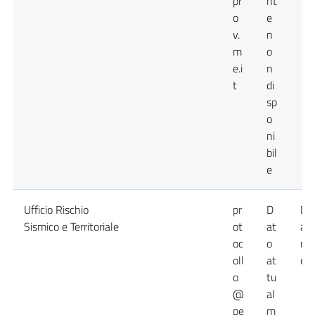
pr
nt
o
e
v.
n
m
o
e.i
n
t
di
sp
o
ni
bil
e
Ufficio Rischio
pr
D
Da
Sismico e Territoriale
ot
at
at
oc
o
no
oll
at
dis
o
tu
@
al
pe
m