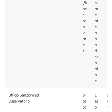
@
al
pe
m
c.
e
pr
nt
o
e
v.
n
m
o
e.i
n
t
di
sp
o
ni
bil
e
Ufficio Sanzioni ed
pr
D
Da
Osservatorio
ot
at
at
oc
o
no