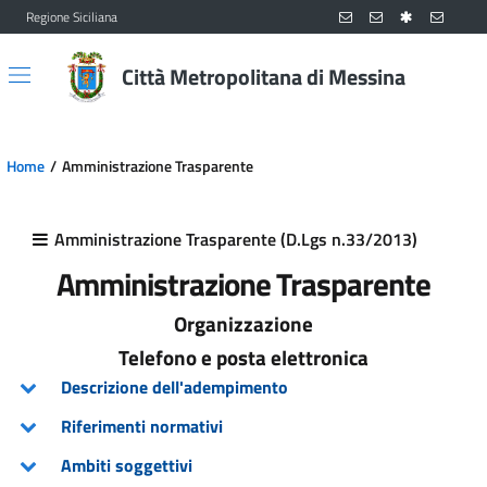
Regione Siciliana
Vai al contenuto principale
Vai al menu principale
Città Metropolitana di Messina
Home
Amministrazione Trasparente
Amministrazione Trasparente (D.Lgs n.33/2013)
Amministrazione Trasparente
Organizzazione
Telefono e posta elettronica
Descrizione dell'adempimento
Riferimenti normativi
Ambiti soggettivi