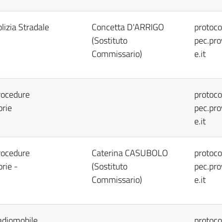
lizia Stradale
Concetta D'ARRIGO
protoc
(Sostituto
pec.pr
Commissario)
e.it
rocedure
protoc
orie
pec.pr
e.it
rocedure
Caterina CASUBOLO
protoc
rie -
(Sostituto
pec.pr
Commissario)
e.it
adiomobile
protoc