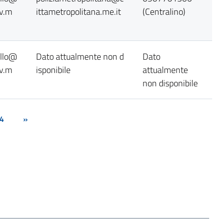
ov.m
ittametropolitana.me.it
(Centralino)
ollo@
Dato attualmente non d
Dato
ov.m
isponibile
attualmente
non disponibile
4
»