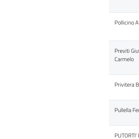
Pollicino 
Previti Gi
Carmelo
Privitera B
Pullella F
PUTORTI' 