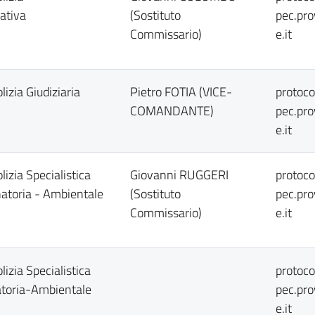
ativa
(Sostituto
pec.pr
Commissario)
e.it
izia Giudiziaria
Pietro FOTIA (VICE-
protoc
COMANDANTE)
pec.pr
e.it
izia Specialistica
Giovanni RUGGERI
protoc
enatoria - Ambientale
(Sostituto
pec.pr
Commissario)
e.it
izia Specialistica
protoc
atoria-Ambientale
pec.pr
e.it