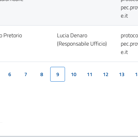
pec.pr
e.it
o Pretorio
Lucia Denaro
protoc
(Responsabile Ufficio)
pec.pr
e.it
6
7
8
9
10
11
12
13
1
(current)