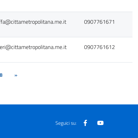
ffa@cittametropolitana.me.it
0907761671
neri@cittametropolitana.me.it
0907761612
8
»
Facebook
Youtube
Seguici su: