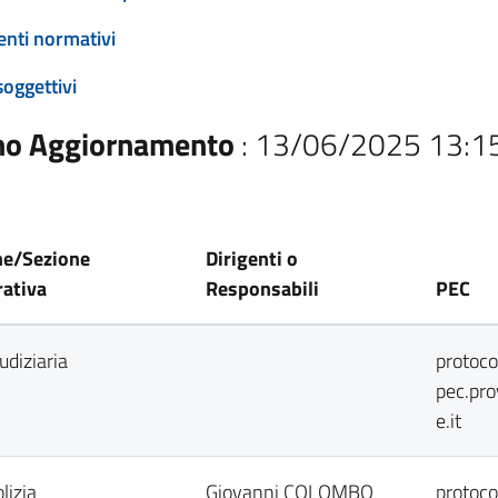
enti normativi
soggettivi
mo Aggiornamento
: 13/06/2025 13:1
ne/Sezione
Dirigenti o
ativa
Responsabili
PEC
udiziaria
protoc
pec.pr
e.it
lizia
Giovanni COLOMBO
protoc