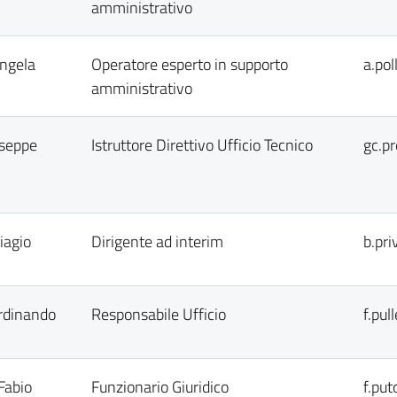
amministrativo
Angela
Operatore esperto in supporto
a.pol
amministrativo
useppe
Istruttore Direttivo Ufficio Tecnico
gc.pr
iagio
Dirigente ad interim
b.pri
erdinando
Responsabile Ufficio
f.pul
Fabio
Funzionario Giuridico
f.put