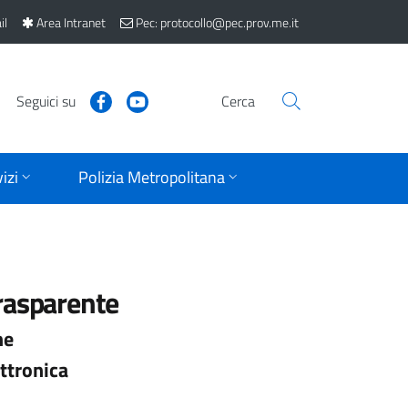
il
Area Intranet
Pec: protocollo@pec.prov.me.it
Seguici su
Cerca
izi
Polizia Metropolitana
rasparente
ne
ttronica