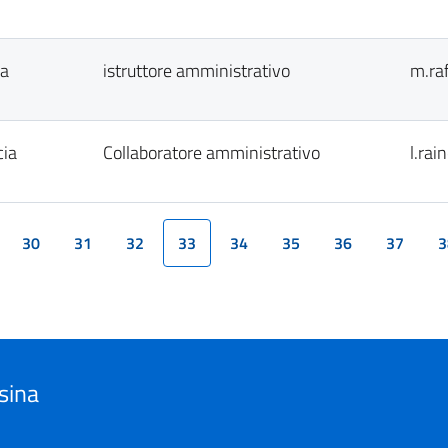
ia
istruttore amministrativo
m.ra
cia
Collaboratore amministrativo
l.rai
30
31
32
33
34
35
36
37
3
(current)
sina