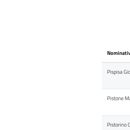
Nominati
Pispisa Gi
Pistone M
Pistorino 