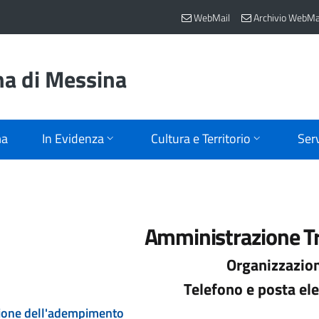
WebMail
Archivio WebMa
na di Messina
ma
In Evidenza
Cultura e Territorio
Serv
Amministrazione T
Organizzazio
Telefono e posta ele
ione dell'adempimento