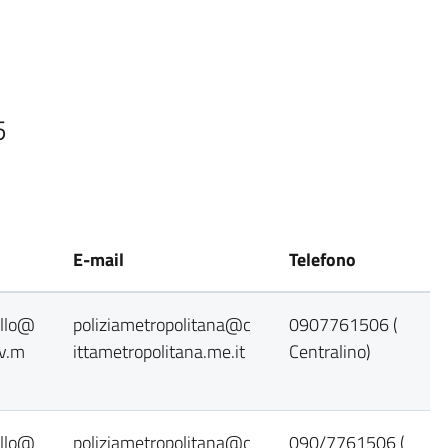
5
E-mail
Telefono
ollo@
poliziametropolitana@c
0907761506 (
ov.m
ittametropolitana.me.it
Centralino)
ollo@
poliziametropolitana@c
090/7761506 (