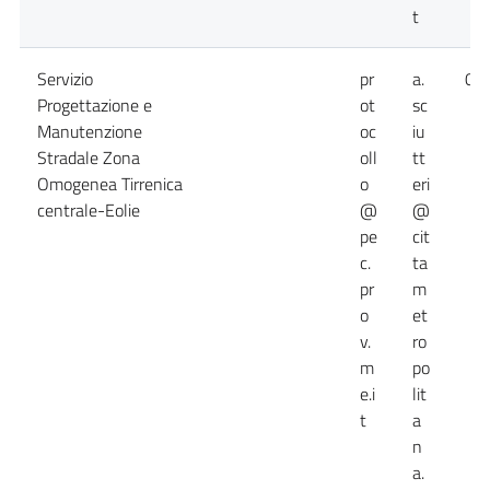
t
Servizio
pr
a.
09
Progettazione e
ot
sc
Manutenzione
oc
iu
Stradale Zona
oll
tt
Omogenea Tirrenica
o
eri
centrale-Eolie
@
@
pe
cit
c.
ta
pr
m
o
et
v.
ro
m
po
e.i
lit
t
a
n
a.