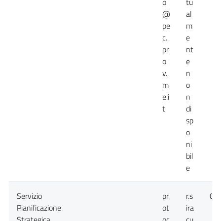
o
tu
@
al
pe
m
c.
e
pr
nt
o
e
v.
n
m
o
e.i
n
t
di
sp
o
ni
bil
e
Servizio
pr
r.s
09
Pianificazione
ot
ira
Strategica
oc
cu