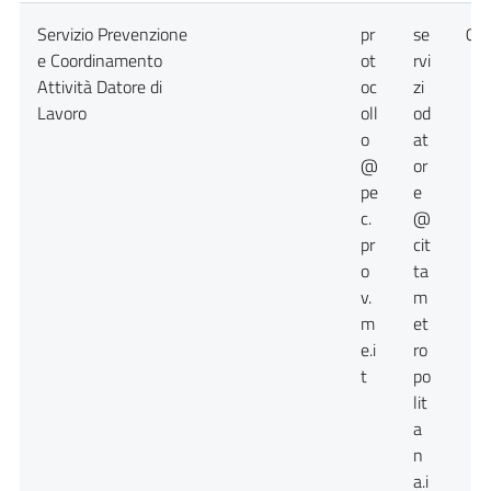
Servizio Prevenzione
pr
se
09
e Coordinamento
ot
rvi
Attività Datore di
oc
zi
Lavoro
oll
od
o
at
@
or
pe
e
c.
@
pr
cit
o
ta
v.
m
m
et
e.i
ro
t
po
lit
a
n
a.i