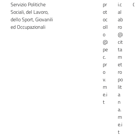
Servizio Politiche
pr
i.c
09
Sociali, del Lavoro,
ot
al
dello Sport, Giovanili
oc
ab
ed Occupazionali
oll
ro
o
@
@
cit
pe
ta
c.
m
pr
et
o
ro
v.
po
m
lit
e.i
a
t
n
a.
m
e.i
t