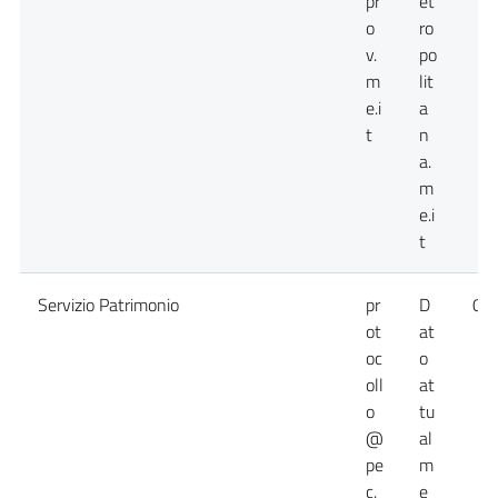
pr
et
o
ro
v.
po
m
lit
e.i
a
t
n
a.
m
e.i
t
Servizio Patrimonio
pr
D
09
ot
at
oc
o
oll
at
o
tu
@
al
pe
m
c.
e