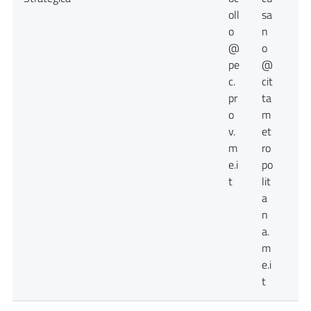
oll
sa
o
n
@
o
pe
@
c.
cit
pr
ta
o
m
v.
et
m
ro
e.i
po
t
lit
a
n
a.
m
e.i
t