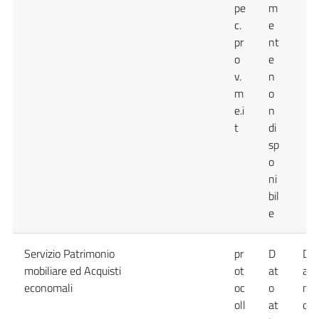
pe
m
c.
e
pr
nt
o
e
v.
n
m
o
e.i
n
t
di
sp
o
ni
bil
e
Servizio Patrimonio
pr
D
Da
mobiliare ed Acquisti
ot
at
att
economali
oc
o
no
oll
at
dis