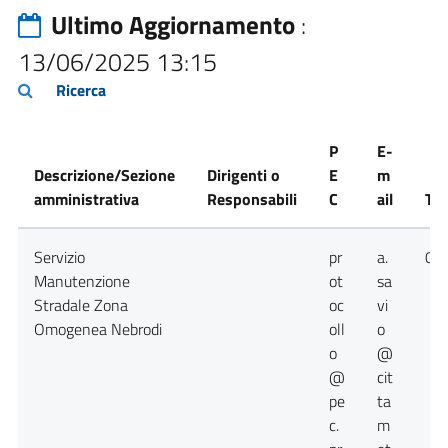
Ultimo Aggiornamento
:
13/06/2025 13:15
Ricerca
P
E-
Descrizione/Sezione
Dirigenti o
E
m
amministrativa
Responsabili
C
ail
Tel
Servizio
pr
a.
09
Manutenzione
ot
sa
Stradale Zona
oc
vi
Omogenea Nebrodi
oll
o
o
@
@
cit
pe
ta
c.
m