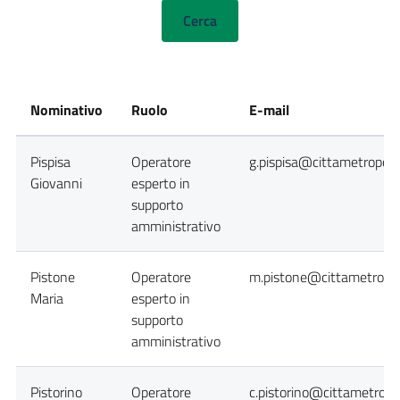
Nominativo
Ruolo
E-mail
Pispisa
Operatore
g.pispisa@cittametropoli
Giovanni
esperto in
supporto
amministrativo
Pistone
Operatore
m.pistone@cittametropol
Maria
esperto in
supporto
amministrativo
Pistorino
Operatore
c.pistorino@cittametropol