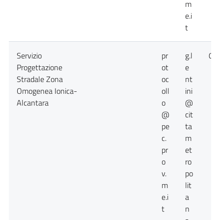
m
e.i
t
Servizio
pr
g.l
09
Progettazione
ot
e
Stradale Zona
oc
nt
Omogenea Ionica-
oll
ini
Alcantara
o
@
@
cit
pe
ta
c.
m
pr
et
o
ro
v.
po
m
lit
e.i
a
t
n