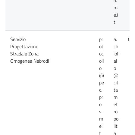
a.
m
e.i
t
Servizio
pr
a.
09
Progettazione
ot
ch
Stradale Zona
oc
iof
Omogenea Nebrodi
oll
al
o
o
@
@
pe
cit
c.
ta
pr
m
o
et
v.
ro
m
po
e.i
lit
t
a