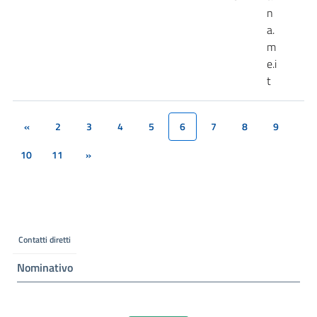
n
a.
m
e.i
t
«
2
3
4
5
6
7
8
9
(current)
10
11
»
Contatti diretti
Nominativo