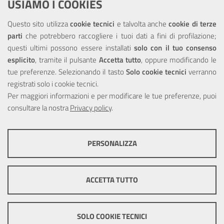
USIAMO I COOKIES
NOTE LEGALI
Questo sito utilizza
cookie tecnici
e talvolta anche
cookie di terze
parti
che potrebbero raccogliere i tuoi dati a fini di profilazione;
Privacy
questi ultimi possono essere installati
solo con il tuo consenso
esplicito
, tramite il pulsante
Accetta tutto
, oppure modificando le
tue preferenze. Selezionando il tasto
Solo cookie tecnici
verranno
registrati solo i cookie tecnici.
Per maggiori informazioni e per modificare le tue preferenze, puoi
Portale realizzato con la partecipazione finanziaria dell'Unione
consultare la nostra
Europea tramite i fondi del POR Sicilia 2000/2006 Misura 6.05 -
Privacy policy
.
Fondo FESR
PERSONALIZZA
COOKIE TECNICI
Questi cookie consentono la corretta navigazione del sito e la rendono
ACCETTA TUTTO
ottimale per ogni utente. Essi non raccolgono i tuoi dati e le tue
informazioni di navigazione per scopi di marketing e profilazione, e
pertanto possono essere utilizzati senza bisogno di acquisire il tuo
© Copyright 2025 Città Metropolitana di Messina -
Credits
|
consenso.
SOLO COOKIE TECNICI
Impostazioni Cookie