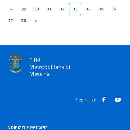
«
29
30
31
32
33
34
35
36
(current)
37
38
»
Città
Metropolitana di
Messina
Facebook
Yout
Seguici su:
INDIRIZZI E RECAPITI