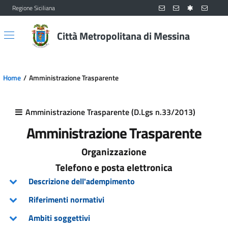
Regione Siciliana
Vai al contenuto principale
Vai al menu principale
Città Metropolitana di Messina
Home
Amministrazione Trasparente
Amministrazione Trasparente (D.Lgs n.33/2013)
Amministrazione Trasparente
Organizzazione
Telefono e posta elettronica
Descrizione dell'adempimento
Riferimenti normativi
Ambiti soggettivi