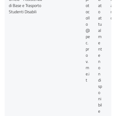
di Base e Trasporto
ot
at
at
Studenti Disabili
oc
o
no
oll
at
dis
o
tu
@
al
pe
m
c.
e
pr
nt
o
e
v.
n
m
o
e.i
n
t
di
sp
o
ni
bil
e