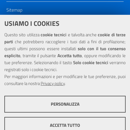
Sitemap
Dichiarazione di accessibilità
USIAMO I COOKIES
NOTE LEGALI
Questo sito utilizza
cookie tecnici
e talvolta anche
cookie di terze
parti
che potrebbero raccogliere i tuoi dati a fini di profilazione;
Privacy
questi ultimi possono essere installati
solo con il tuo consenso
esplicito
, tramite il pulsante
Accetta tutto
, oppure modificando le
tue preferenze. Selezionando il tasto
Solo cookie tecnici
verranno
registrati solo i cookie tecnici.
Per maggiori informazioni e per modificare le tue preferenze, puoi
Portale realizzato con la partecipazione finanziaria dell'Unione
consultare la nostra
Europea tramite i fondi del POR Sicilia 2000/2006 Misura 6.05 -
Privacy policy
.
Fondo FESR
PERSONALIZZA
COOKIE TECNICI
Questi cookie consentono la corretta navigazione del sito e la rendono
ACCETTA TUTTO
ottimale per ogni utente. Essi non raccolgono i tuoi dati e le tue