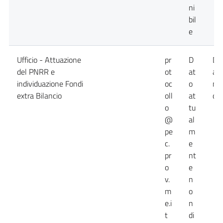
ni
bil
e
Ufficio - Attuazione
pr
D
Da
del PNRR e
ot
at
at
individuazione Fondi
oc
o
no
extra Bilancio
oll
at
dis
o
tu
@
al
pe
m
c.
e
pr
nt
o
e
v.
n
m
o
e.i
n
t
di