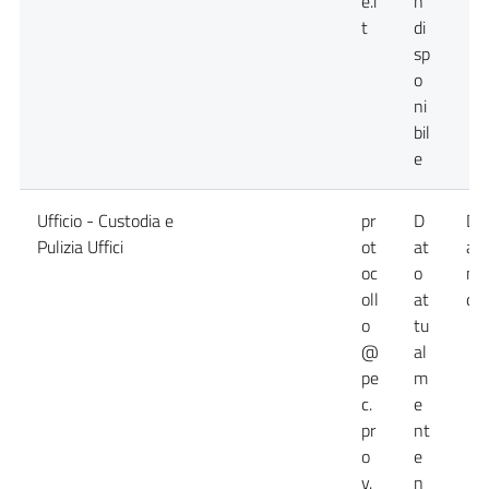
e.i
n
t
di
sp
o
ni
bil
e
Ufficio - Custodia e
pr
D
Da
Pulizia Uffici
ot
at
at
oc
o
no
oll
at
dis
o
tu
@
al
pe
m
c.
e
pr
nt
o
e
v.
n