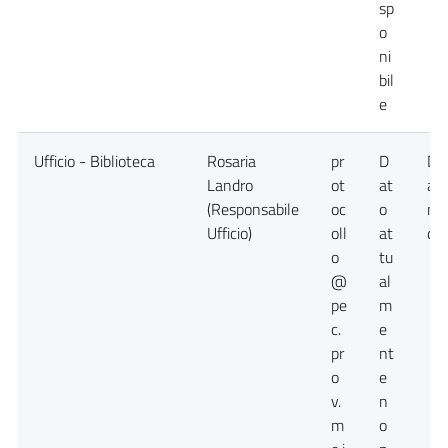
sp
o
ni
bil
e
Ufficio - Biblioteca
Rosaria
pr
D
Da
Landro
ot
at
at
(Responsabile
oc
o
no
Ufficio)
oll
at
dis
o
tu
@
al
pe
m
c.
e
pr
nt
o
e
v.
n
m
o