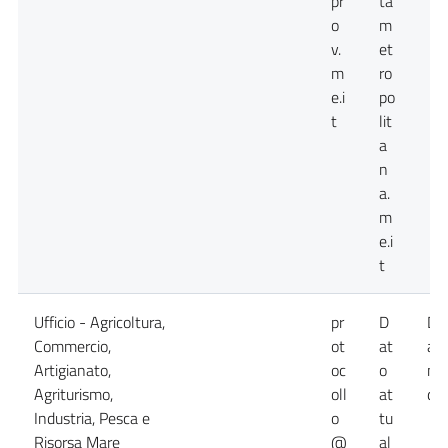
pr
ta
o
m
v.
et
m
ro
e.i
po
t
lit
a
n
a.
m
e.i
t
Ufficio - Agricoltura,
pr
D
Da
Commercio,
ot
at
at
Artigianato,
oc
o
no
Agriturismo,
oll
at
dis
Industria, Pesca e
o
tu
Risorsa Mare
@
al