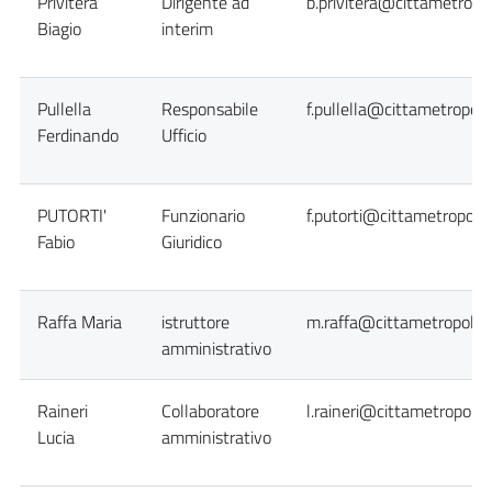
Privitera
Dirigente ad
b.privitera@cittametropol
Biagio
interim
Pullella
Responsabile
f.pullella@cittametropoli
Ferdinando
Ufficio
PUTORTI'
Funzionario
f.putorti@cittametropolit
Fabio
Giuridico
Raffa Maria
istruttore
m.raffa@cittametropolita
amministrativo
Raineri
Collaboratore
l.raineri@cittametropolit
Lucia
amministrativo