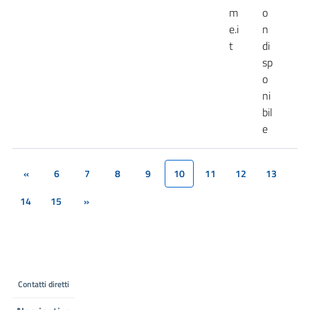
m
o
e.i
n
t
di
sp
o
ni
bil
e
«
6
7
8
9
10
11
12
13
(current)
14
15
»
Contatti diretti