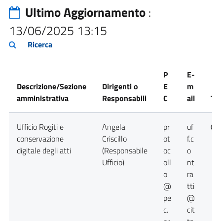
Ultimo Aggiornamento
:
13/06/2025 13:15
Ricerca
P
E-
Descrizione/Sezione
Dirigenti o
E
m
amministrativa
Responsabili
C
ail
Te
Ufficio Rogiti e
Angela
pr
uf
09
conservazione
Criscillo
ot
f.c
digitale degli atti
(Responsabile
oc
o
Ufficio)
oll
nt
o
ra
@
tti
pe
@
c.
cit