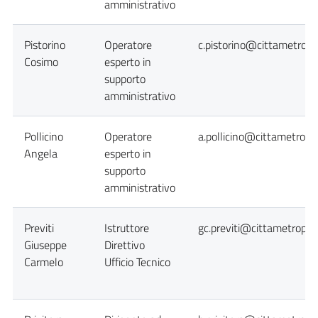
amministrativo
Pistorino
Operatore
c.pistorino@cittametropol
Cosimo
esperto in
supporto
amministrativo
Pollicino
Operatore
a.pollicino@cittametropol
Angela
esperto in
supporto
amministrativo
Previti
Istruttore
gc.previti@cittametropoli
Giuseppe
Direttivo
Carmelo
Ufficio Tecnico