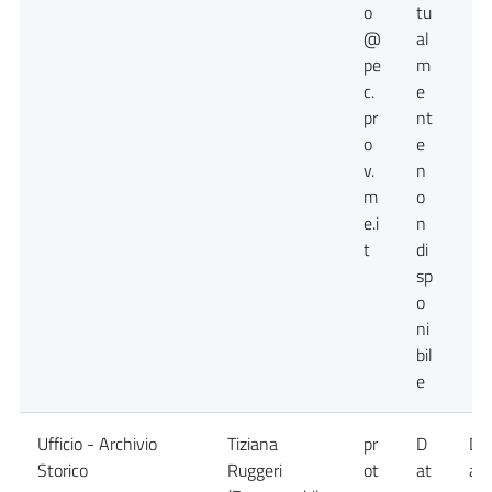
o
tu
@
al
pe
m
c.
e
pr
nt
o
e
v.
n
m
o
e.i
n
t
di
sp
o
ni
bil
e
Ufficio - Archivio
Tiziana
pr
D
Da
Storico
Ruggeri
ot
at
at