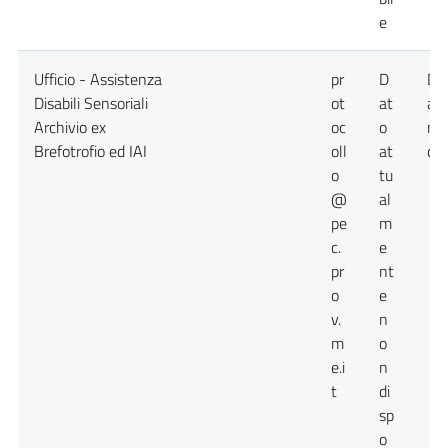
e
Ufficio - Assistenza
pr
D
Da
Disabili Sensoriali
ot
at
at
Archivio ex
oc
o
no
Brefotrofio ed IAI
oll
at
dis
o
tu
@
al
pe
m
c.
e
pr
nt
o
e
v.
n
m
o
e.i
n
t
di
sp
o