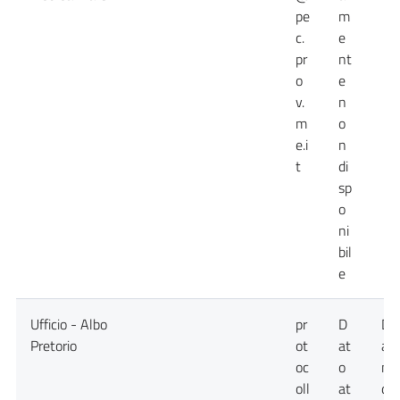
pe
m
c.
e
pr
nt
o
e
v.
n
m
o
e.i
n
t
di
sp
o
ni
bil
e
Ufficio - Albo
pr
D
Da
Pretorio
ot
at
at
oc
o
no
oll
at
dis