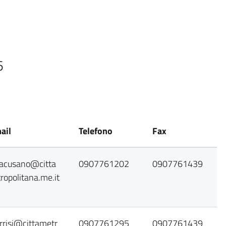
6
ail
Telefono
Fax
iracusano@citta
0907761202
0907761439
ropolitana.me.it
urrisi@cittametr
0907761295
0907761439