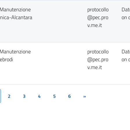
o Manutenzione
protocollo
Dat
onica-Alcantara
@pec.pro
on 
v.me.it
o Manutenzione
protocollo
Dat
ebrodi
@pec.pro
on 
v.me.it
2
3
4
5
6
»
rrent)