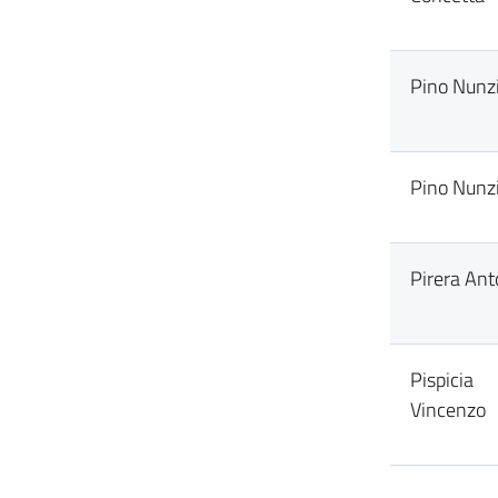
Pino Nunz
Pino Nunz
Pirera Ant
Pispicia
Vincenzo