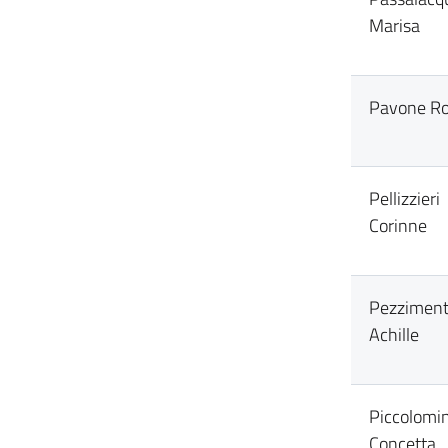
Marisa
Pavone Ro
Pellizzieri
Corinne
Pezziment
Achille
Piccolomin
Concetta