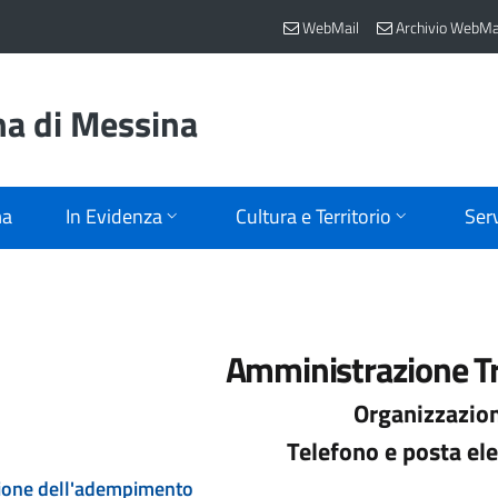
WebMail
Archivio WebMa
na di Messina
ma
In Evidenza
Cultura e Territorio
Serv
Amministrazione T
Organizzazio
Telefono e posta ele
ione dell'adempimento