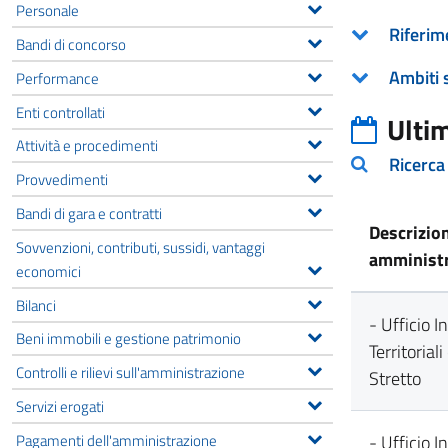
Personale
Riferim
Bandi di concorso
Ambiti 
Performance
Enti controllati
Ulti
Attività e procedimenti
Ricerca
Provvedimenti
Bandi di gara e contratti
Descrizio
Sovvenzioni, contributi, sussidi, vantaggi
amministr
economici
Bilanci
- Ufficio I
Beni immobili e gestione patrimonio
Territorial
Controlli e rilievi sull'amministrazione
Stretto
Servizi erogati
Pagamenti dell'amministrazione
- Ufficio I