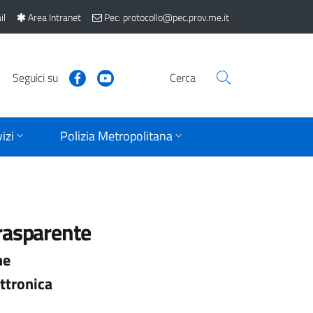
il
Area Intranet
Pec: protocollo@pec.prov.me.it
Seguici su
Cerca
izi
Polizia Metropolitana
rasparente
ne
ttronica