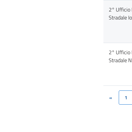
2° Uffici
Stradale I
2° Uffici
Stradale N
«
1
(cu