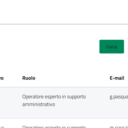
vo
Ruolo
E-mail
Operatore esperto in supporto
g.pasqua
amministrativo
ua
Operatore esperto in supporto
m.passa