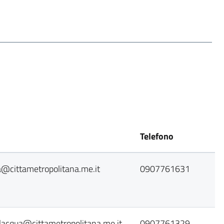
Telefono
@cittametropolitana.me.it
0907761631
lacqua@cittametropolitana.me.it
0907761329