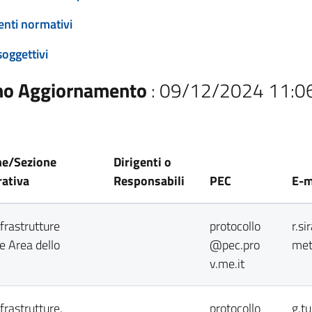
enti normativi
soggettivi
mo Aggiornamento
: 09/12/2024 11:0
ne/Sezione
Dirigenti o
ativa
Responsabili
PEC
E-m
nfrastrutture
protocollo
r.s
i e Area dello
@pec.pro
met
v.me.it
nfrastrutture,
protocollo
g.t