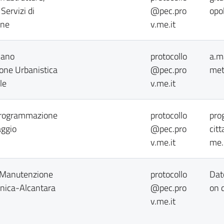
 Servizi di
@pec.pro
opo
one
v.me.it
Piano
protocollo
a.m
ione Urbanistica
@pec.pro
met
le
v.me.it
 Programmazione
protocollo
pro
aggio
@pec.pro
cit
v.me.it
me.
o Manutenzione
protocollo
Dat
onica-Alcantara
@pec.pro
on 
v.me.it