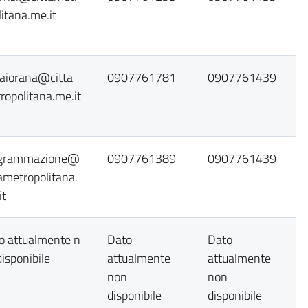
litana.me.it
aiorana@citta
0907761781
0907761439
ropolitana.me.it
grammazione@
0907761389
0907761439
tametropolitana.
it
o attualmente n
Dato
Dato
disponibile
attualmente
attualmente
non
non
disponibile
disponibile