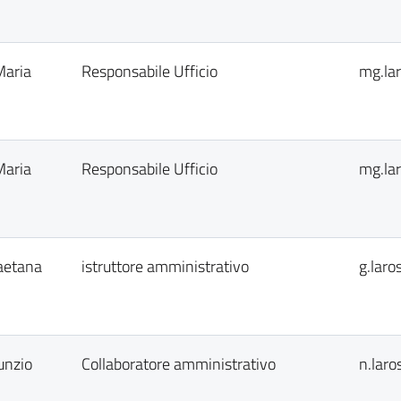
Maria
Responsabile Ufficio
mg.la
Maria
Responsabile Ufficio
mg.la
aetana
istruttore amministrativo
g.laro
unzio
Collaboratore amministrativo
n.laro