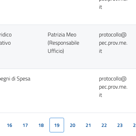
it
ridico
Patrizia Meo
protocollo@
ativo
(Responsabile
pec.prov.me.
Ufficio)
it
pegni di Spesa
protocollo@
pec.prov.me.
it
16
17
18
19
20
21
22
23
2
(current)