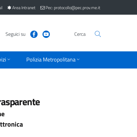
il
Area Intranet
Pec: protocollo@pec.prov.me.it
Seguici su
Cerca
izi
Polizia Metropolitana
rasparente
ne
ttronica