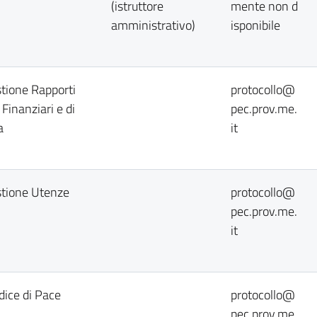
(istruttore
mente non d
amministrativo)
isponibile
stione Rapporti
protocollo@
i Finanziari e di
pec.prov.me.
a
it
stione Utenze
protocollo@
pec.prov.me.
it
dice di Pace
protocollo@
pec.prov.me.