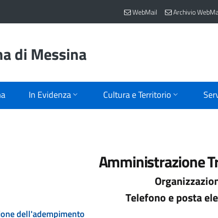
WebMail
Archivio WebMa
na di Messina
ma
In Evidenza
Cultura e Territorio
Serv
Amministrazione T
Organizzazio
Telefono e posta ele
ione dell'adempimento