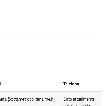
l
Telefono
mafa@cittametropolitana.me.it
Dato attualmente
non disponibile