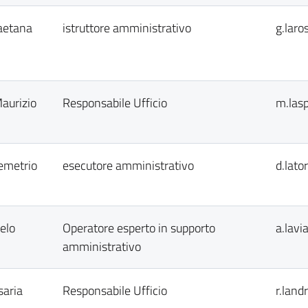
aetana
istruttore amministrativo
g.laro
aurizio
Responsabile Ufficio
m.las
emetrio
esecutore amministrativo
d.lato
elo
Operatore esperto in supporto
a.lavi
amministrativo
saria
Responsabile Ufficio
r.land