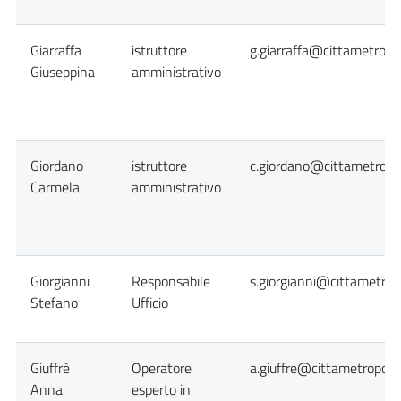
Giarraffa
istruttore
g.giarraffa@cittametropol
Giuseppina
amministrativo
Giordano
istruttore
c.giordano@cittametropol
Carmela
amministrativo
Giorgianni
Responsabile
s.giorgianni@cittametropo
Stefano
Ufficio
Giuffrè
Operatore
a.giuffre@cittametropolit
Anna
esperto in