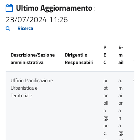
Ultimo Aggiornamento
:
23/07/2024 11:26
Ricerca
P
E-
Descrizione/Sezione
Dirigenti o
E
m
amministrativa
Responsabili
C
ail
Te
Ufficio Pianificazione
pr
a.
09
Urbanistica e
ot
m
Territoriale
oc
ai
oll
or
o
a
@
n
pe
a
c.
@