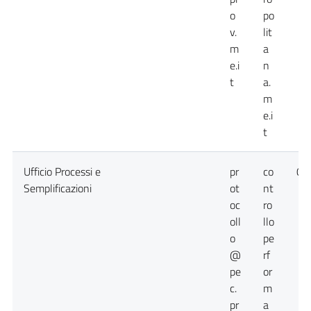
o
po
v.
lit
m
a
e.i
n
t
a.
m
e.i
t
Ufficio Processi e
pr
co
09
Semplificazioni
ot
nt
oc
ro
oll
llo
o
pe
@
rf
pe
or
c.
m
pr
a