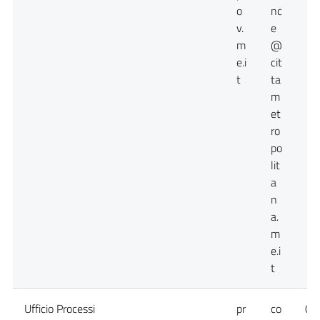
o
nc
v.
e
m
@
e.i
cit
t
ta
m
et
ro
po
lit
a
n
a.
m
e.i
t
Ufficio Processi
pr
co
09