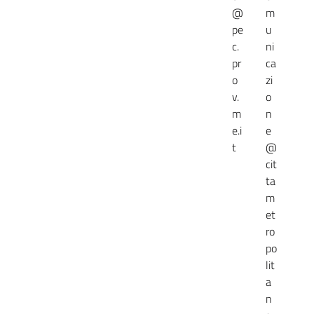
@
m
pe
u
c.
ni
pr
ca
o
zi
v.
o
m
n
e.i
e
t
@
cit
ta
m
et
ro
po
lit
a
n