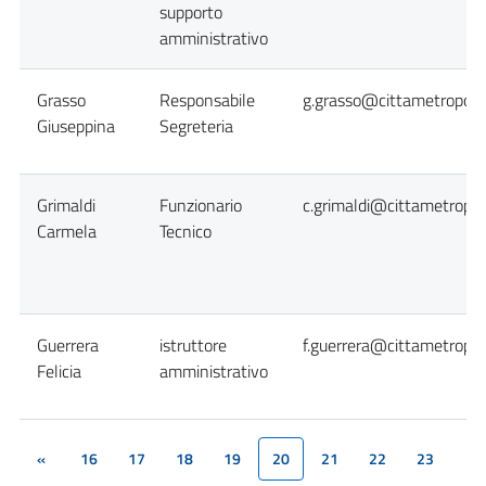
supporto
amministrativo
Grasso
Responsabile
g.grasso@cittametropolit
Giuseppina
Segreteria
Grimaldi
Funzionario
c.grimaldi@cittametropol
Carmela
Tecnico
Guerrera
istruttore
f.guerrera@cittametropol
Felicia
amministrativo
«
16
17
18
19
20
21
22
23
(current)