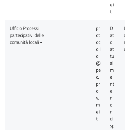
e.i
t
Ufficio Processi
pr
D
Da
partecipativi delle
ot
at
at
comunità locali -
oc
o
no
oll
at
dis
o
tu
@
al
pe
m
c.
e
pr
nt
o
e
v.
n
m
o
e.i
n
t
di
sp