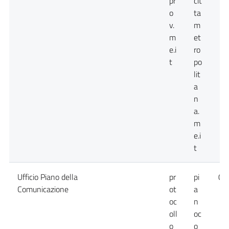
pr
cit
o
ta
v.
m
m
et
e.i
ro
t
po
lit
a
n
a.
m
e.i
t
Ufficio Piano della
pr
pi
09
Comunicazione
ot
a
oc
n
oll
oc
o
o