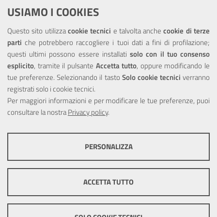
Dichiarazione di accessibilità
USIAMO I COOKIES
NOTE LEGALI
Questo sito utilizza
cookie tecnici
e talvolta anche
cookie di terze
parti
che potrebbero raccogliere i tuoi dati a fini di profilazione;
Privacy
questi ultimi possono essere installati
solo con il tuo consenso
esplicito
, tramite il pulsante
Accetta tutto
, oppure modificando le
tue preferenze. Selezionando il tasto
Solo cookie tecnici
verranno
registrati solo i cookie tecnici.
Per maggiori informazioni e per modificare le tue preferenze, puoi
Portale realizzato con la partecipazione finanziaria dell'Unione
consultare la nostra
Europea tramite i fondi del POR Sicilia 2000/2006 Misura 6.05 -
Privacy policy
.
Fondo FESR
PERSONALIZZA
COOKIE TECNICI
Questi cookie consentono la corretta navigazione del sito e la rendono
ACCETTA TUTTO
ottimale per ogni utente. Essi non raccolgono i tuoi dati e le tue
informazioni di navigazione per scopi di marketing e profilazione, e
pertanto possono essere utilizzati senza bisogno di acquisire il tuo
© Copyright 2025 Città Metropolitana di Messina -
Credits
|
consenso.