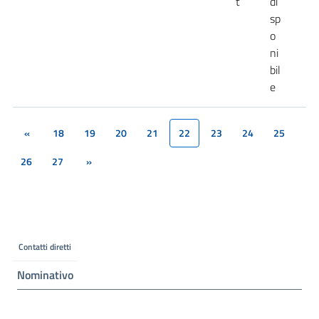
t
di
sp
o
ni
bil
e
«
18
19
20
21
22
23
24
25
(current)
26
27
»
Contatti diretti
Nominativo