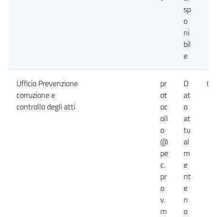
sp
o
ni
bil
e
Ufficio Prevenzione
pr
D
09
corruzione e
ot
at
controllo degli atti
oc
o
oll
at
o
tu
@
al
pe
m
c.
e
pr
nt
o
e
v.
n
m
o