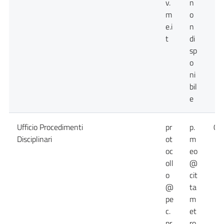
v.
n
m
o
e.i
n
t
di
sp
o
ni
bil
e
Ufficio Procedimenti
pr
p.
09
Disciplinari
ot
m
oc
eo
oll
@
o
cit
@
ta
pe
m
c.
et
pr
ro