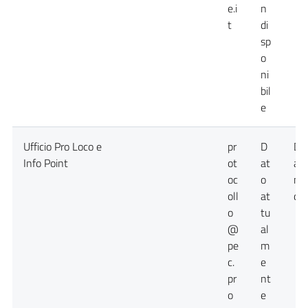
e.i
n
t
di
sp
o
ni
bil
e
Ufficio Pro Loco e
pr
D
Da
Info Point
ot
at
at
oc
o
no
oll
at
dis
o
tu
@
al
pe
m
c.
e
pr
nt
o
e