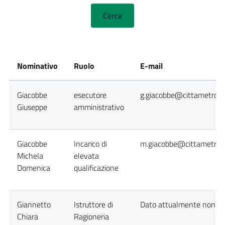
Nominativo
Ruolo
E-mail
Giacobbe
esecutore
g.giacobbe@cittametropol
Giuseppe
amministrativo
Giacobbe
Incarico di
m.giacobbe@cittametropo
Michela
elevata
Domenica
qualificazione
Giannetto
Istruttore di
Dato attualmente non dis
Chiara
Ragioneria