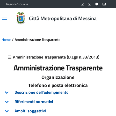
Regione Siciliana
Vai al contenuto principale
Vai al menu principale
Città Metropolitana di Messina
Home
Amministrazione Trasparente
Amministrazione Trasparente (D.Lgs n.33/2013)
Amministrazione Trasparente
Organizzazione
Telefono e posta elettronica
Descrizione dell'adempimento
Riferimenti normativi
Ambiti soggettivi