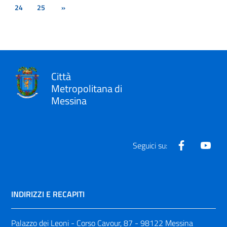
24
25
»
Città
Metropolitana di
Messina
Facebook
Yout
Seguici su:
INDIRIZZI E RECAPITI
Palazzo dei Leoni - Corso Cavour, 87 - 98122 Messina