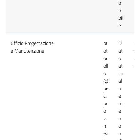
o
ni
bil
e
Ufficio Progettazione
pr
D
Da
e Manutenzione
ot
at
at
oc
o
no
oll
at
dis
o
tu
@
al
pe
m
c.
e
pr
nt
o
e
v.
n
m
o
e.i
n