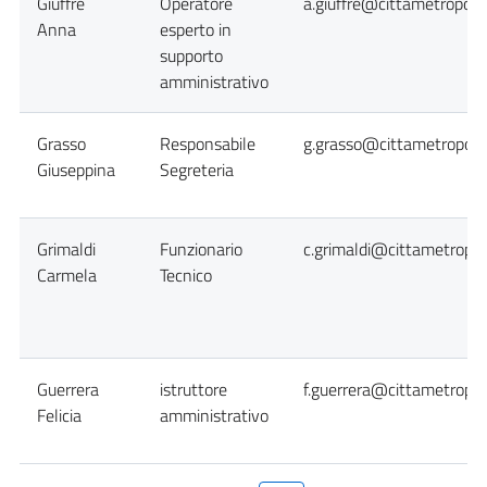
Giuffrè
Operatore
a.giuffre@cittametropolit
Anna
esperto in
supporto
amministrativo
Grasso
Responsabile
g.grasso@cittametropolit
Giuseppina
Segreteria
Grimaldi
Funzionario
c.grimaldi@cittametropol
Carmela
Tecnico
Guerrera
istruttore
f.guerrera@cittametropol
Felicia
amministrativo