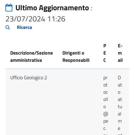
Ultimo Aggiornamento
:
23/07/2024 11:26
Ricerca
P
E-
Descrizione/Sezione
Dirigenti o
E
m
amministrativa
Responsabili
C
ail
T
Ufficio Geologico 2
pr
D
0
ot
at
oc
o
oll
at
o
tu
@
al
pe
m
c.
e