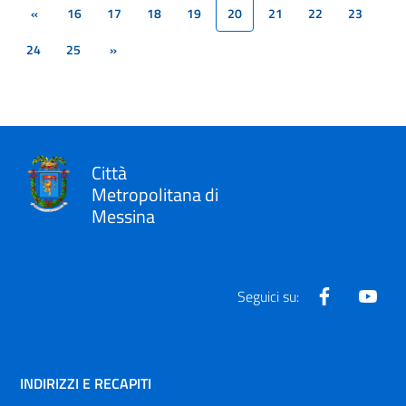
«
16
17
18
19
20
21
22
23
(current)
24
25
»
Città
Metropolitana di
Messina
Facebook
Yout
Seguici su:
INDIRIZZI E RECAPITI