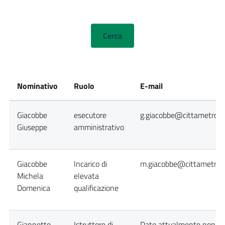
Nominativo
Ruolo
E-mail
Giacobbe
esecutore
g.giacobbe@cittametropol
Giuseppe
amministrativo
Giacobbe
Incarico di
m.giacobbe@cittametropo
Michela
elevata
Domenica
qualificazione
Giannetto
Istruttore di
Dato attualmente non dis