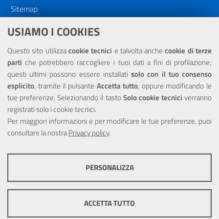
Sitemap
Dichiarazione di accessibilità
USIAMO I COOKIES
NOTE LEGALI
Questo sito utilizza
cookie tecnici
e talvolta anche
cookie di terze
parti
che potrebbero raccogliere i tuoi dati a fini di profilazione;
Privacy
questi ultimi possono essere installati
solo con il tuo consenso
esplicito
, tramite il pulsante
Accetta tutto
, oppure modificando le
tue preferenze. Selezionando il tasto
Solo cookie tecnici
verranno
registrati solo i cookie tecnici.
Per maggiori informazioni e per modificare le tue preferenze, puoi
Portale realizzato con la partecipazione finanziaria dell'Unione
consultare la nostra
Europea tramite i fondi del POR Sicilia 2000/2006 Misura 6.05 -
Privacy policy
.
Fondo FESR
PERSONALIZZA
COOKIE TECNICI
Questi cookie consentono la corretta navigazione del sito e la rendono
ACCETTA TUTTO
ottimale per ogni utente. Essi non raccolgono i tuoi dati e le tue
informazioni di navigazione per scopi di marketing e profilazione, e