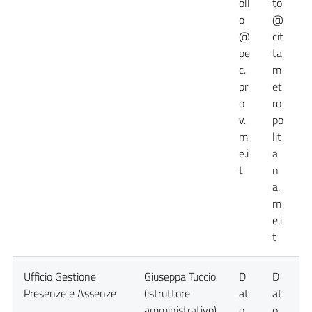
oll
to
o
@
@
cit
pe
ta
c.
m
pr
et
o
ro
v.
po
m
lit
e.i
a
t
n
a.
m
e.i
t
Ufficio Gestione
Giuseppa Tuccio
D
D
0
Presenze e Assenze
(istruttore
at
at
amministrativo)
o
o