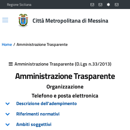
Regione Siciliana
Vai al contenuto principale
Vai al menu principale
Città Metropolitana di Messina
Home
Amministrazione Trasparente
Amministrazione Trasparente (D.Lgs n.33/2013)
Amministrazione Trasparente
Organizzazione
Telefono e posta elettronica
Descrizione dell'adempimento
Riferimenti normativi
Ambiti soggettivi