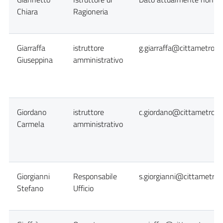
Chiara
Ragioneria
Giarraffa
istruttore
g.giarraffa@cittametropol
Giuseppina
amministrativo
Giordano
istruttore
c.giordano@cittametropol
Carmela
amministrativo
Giorgianni
Responsabile
s.giorgianni@cittametropo
Stefano
Ufficio