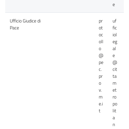
e
Ufficio Giudice di
pr
uf
0
Pace
ot
fic
oc
iol
oll
eg
o
al
@
e
pe
@
c.
cit
pr
ta
o
m
v.
et
m
ro
e.i
po
t
lit
a
n