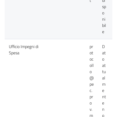
t
di
sp
o
ni
bil
e
Ufficio Impegni di
pr
D
D
Spesa
ot
at
a
oc
o
n
oll
at
o
tu
@
al
pe
m
c.
e
pr
nt
o
e
v.
n
m
o