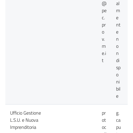
@
al
pe
m
c.
e
pr
nt
o
e
v.
n
m
o
e.i
n
t
di
sp
o
ni
bil
e
Ufficio Gestione
pr
g.
0
L.S.U. e Nuova
ot
ca
Imprenditoria
oc
pu