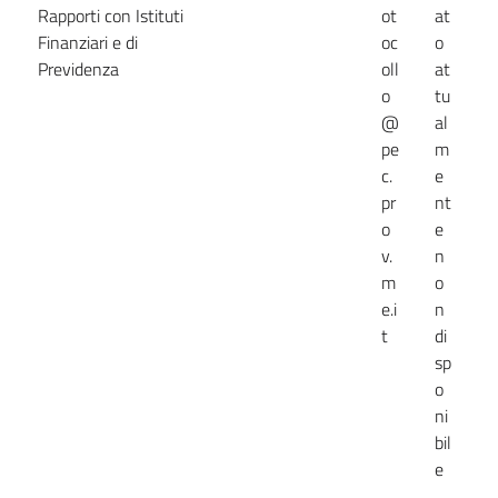
Rapporti con Istituti
ot
at
a
Finanziari e di
oc
o
n
Previdenza
oll
at
o
tu
@
al
pe
m
c.
e
pr
nt
o
e
v.
n
m
o
e.i
n
t
di
sp
o
ni
bil
e