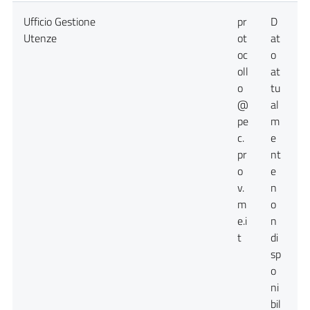
Ufficio Gestione
pr
D
D
Utenze
ot
at
a
oc
o
n
oll
at
o
tu
@
al
pe
m
c.
e
pr
nt
o
e
v.
n
m
o
e.i
n
t
di
sp
o
ni
bil