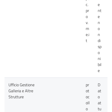
c.
e
pr
nt
o
e
v.
n
m
o
e.i
n
t
di
sp
o
ni
bil
e
Ufficio Gestione
pr
D
D
Galleria e Altre
ot
at
a
Strutture
oc
o
n
oll
at
o
tu