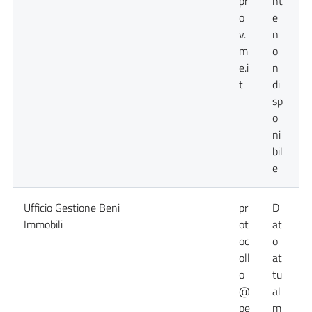
pr
nt
o
e
v.
n
m
o
e.i
n
t
di
sp
o
ni
bil
e
Ufficio Gestione Beni
pr
D
0
Immobili
ot
at
oc
o
oll
at
o
tu
@
al
pe
m