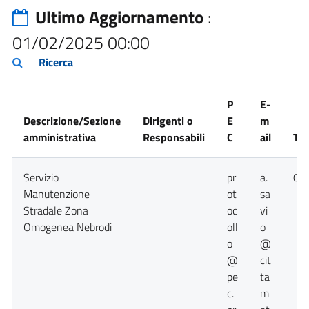
Ultimo Aggiornamento
:
01/02/2025 00:00
Ricerca
P
E-
Descrizione/Sezione
Dirigenti o
E
m
amministrativa
Responsabili
C
ail
Tel
Servizio
pr
a.
09
Manutenzione
ot
sa
Stradale Zona
oc
vi
Omogenea Nebrodi
oll
o
o
@
@
cit
pe
ta
c.
m