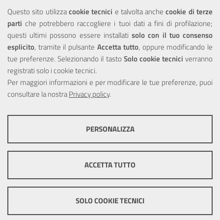
NOTE LEGALI
Questo sito utilizza
cookie tecnici
e talvolta anche
cookie di terze
parti
che potrebbero raccogliere i tuoi dati a fini di profilazione;
Privacy
questi ultimi possono essere installati
solo con il tuo consenso
esplicito
, tramite il pulsante
Accetta tutto
, oppure modificando le
tue preferenze. Selezionando il tasto
Solo cookie tecnici
verranno
registrati solo i cookie tecnici.
Per maggiori informazioni e per modificare le tue preferenze, puoi
Portale realizzato con la partecipazione finanziaria dell'Unione
consultare la nostra
Europea tramite i fondi del POR Sicilia 2000/2006 Misura 6.05 -
Privacy policy
.
Fondo FESR
PERSONALIZZA
COOKIE TECNICI
Questi cookie consentono la corretta navigazione del sito e la rendono
ACCETTA TUTTO
ottimale per ogni utente. Essi non raccolgono i tuoi dati e le tue
informazioni di navigazione per scopi di marketing e profilazione, e
pertanto possono essere utilizzati senza bisogno di acquisire il tuo
© Copyright 2025 Città Metropolitana di Messina -
Credits
|
consenso.
SOLO COOKIE TECNICI
Impostazioni Cookie
Mostra altre informazioni