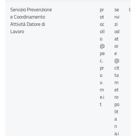
Servizio Prevenzione
pr
se
09
e Coordinamento
ot
rvi
Attività Datore di
oc
zi
Lavoro
oll
od
o
at
@
or
pe
e
c.
@
pr
cit
o
ta
v.
m
m
et
e.i
ro
t
po
lit
a
n
a.i