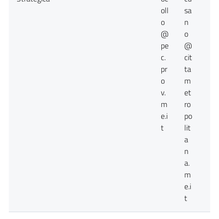
oll
sa
o
n
@
o
pe
@
c.
cit
pr
ta
o
m
v.
et
m
ro
e.i
po
t
lit
a
n
a.
m
e.i
t