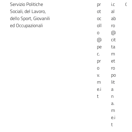
Servizio Politiche
pr
i.c
09
Sociali, del Lavoro,
ot
al
dello Sport, Giovanili
oc
ab
ed Occupazionali
oll
ro
o
@
@
cit
pe
ta
c.
m
pr
et
o
ro
v.
po
m
lit
e.i
a
t
n
a.
m
e.i
t