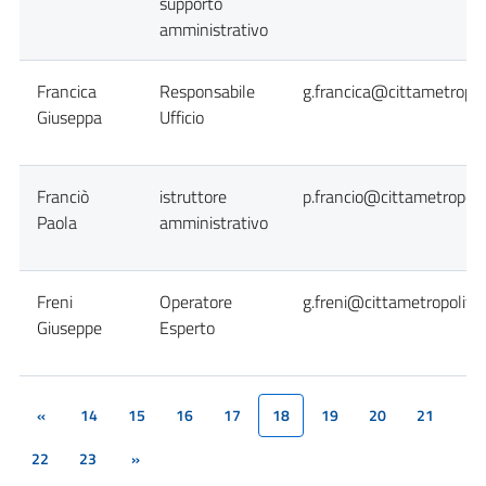
supporto
amministrativo
Francica
Responsabile
g.francica@cittametropol
Giuseppa
Ufficio
Franciò
istruttore
p.francio@cittametropoli
Paola
amministrativo
Freni
Operatore
g.freni@cittametropolita
Giuseppe
Esperto
«
14
15
16
17
18
19
20
21
(current)
22
23
»