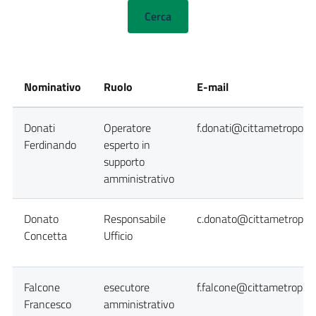
Nominativo
Ruolo
E-mail
Donati
Operatore
f.donati@cittametropolit
Ferdinando
esperto in
supporto
amministrativo
Donato
Responsabile
c.donato@cittametropoli
Concetta
Ufficio
Falcone
esecutore
f.falcone@cittametropoli
Francesco
amministrativo