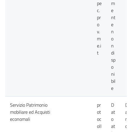
pe
m
c.
e
pr
nt
o
e
v.
n
m
o
e.i
n
t
di
sp
o
ni
bil
e
Servizio Patrimonio
pr
D
Da
mobiliare ed Acquisti
ot
at
att
economali
oc
o
no
oll
at
dis