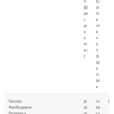
o
tu
@
al
pe
m
c.
e
pr
nt
o
e
v.
n
m
o
e.i
n
t
di
sp
o
ni
bil
e
Servizio
pr
r.s
09
Pianificazione
ot
ira
Strategica
oc
cu