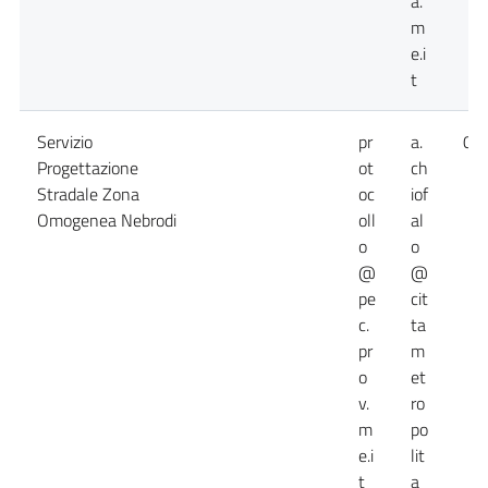
a.
m
e.i
t
Servizio
pr
a.
09
Progettazione
ot
ch
Stradale Zona
oc
iof
Omogenea Nebrodi
oll
al
o
o
@
@
pe
cit
c.
ta
pr
m
o
et
v.
ro
m
po
e.i
lit
t
a