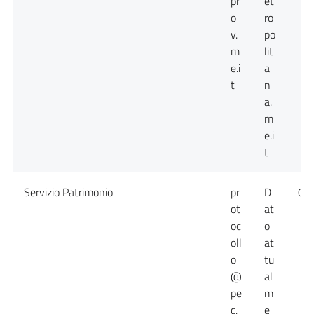
pr
et
o
ro
v.
po
m
lit
e.i
a
t
n
a.
m
e.i
t
Servizio Patrimonio
pr
D
09
ot
at
oc
o
oll
at
o
tu
@
al
pe
m
c.
e