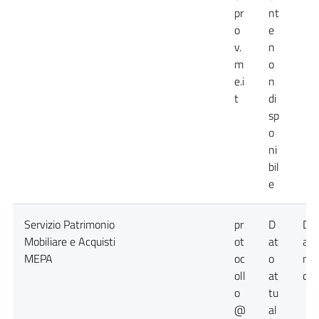
pr
nt
o
e
v.
n
m
o
e.i
n
t
di
sp
o
ni
bil
e
Servizio Patrimonio
pr
D
Da
Mobiliare e Acquisti
ot
at
att
MEPA
oc
o
no
oll
at
dis
o
tu
@
al