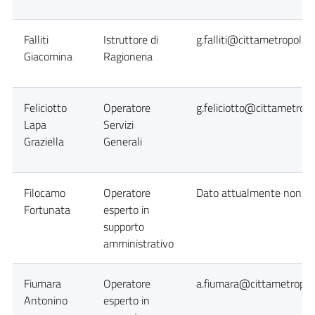
Falliti
Istruttore di
g.falliti@cittametropolita
Giacomina
Ragioneria
Feliciotto
Operatore
g.feliciotto@cittametropo
Lapa
Servizi
Graziella
Generali
Filocamo
Operatore
Dato attualmente non dis
Fortunata
esperto in
supporto
amministrativo
Fiumara
Operatore
a.fiumara@cittametropoli
Antonino
esperto in