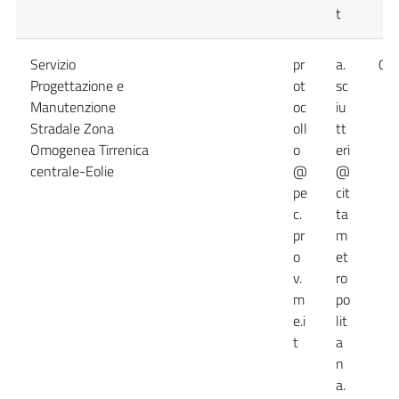
t
Servizio
pr
a.
09
Progettazione e
ot
sc
Manutenzione
oc
iu
Stradale Zona
oll
tt
Omogenea Tirrenica
o
eri
centrale-Eolie
@
@
pe
cit
c.
ta
pr
m
o
et
v.
ro
m
po
e.i
lit
t
a
n
a.