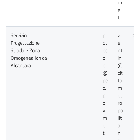
m
e.i
t
Servizio
pr
g.l
09
Progettazione
ot
e
Stradale Zona
oc
nt
Omogenea Ionica-
oll
ini
Alcantara
o
@
@
cit
pe
ta
c.
m
pr
et
o
ro
v.
po
m
lit
e.i
a
t
n