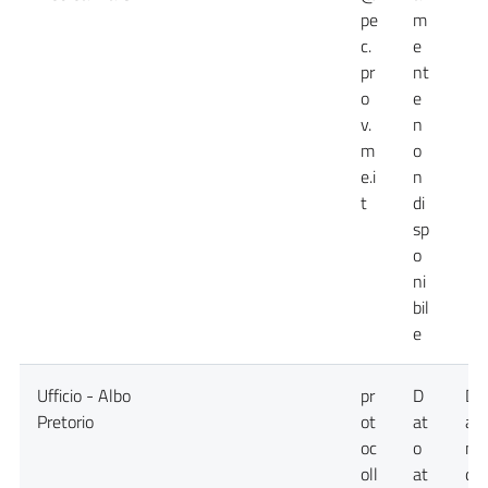
pe
m
c.
e
pr
nt
o
e
v.
n
m
o
e.i
n
t
di
sp
o
ni
bil
e
Ufficio - Albo
pr
D
Da
Pretorio
ot
at
at
oc
o
no
oll
at
dis