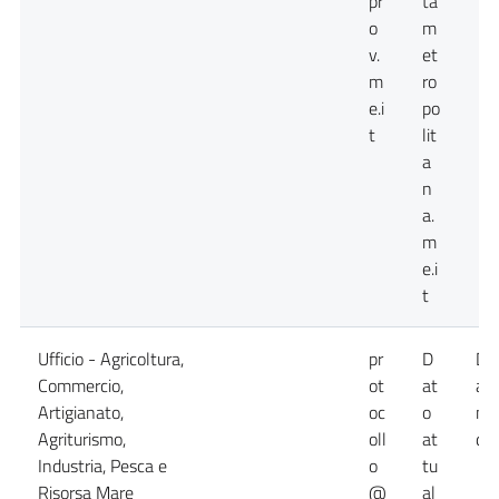
pr
ta
o
m
v.
et
m
ro
e.i
po
t
lit
a
n
a.
m
e.i
t
Ufficio - Agricoltura,
pr
D
Da
Commercio,
ot
at
at
Artigianato,
oc
o
no
Agriturismo,
oll
at
dis
Industria, Pesca e
o
tu
Risorsa Mare
@
al