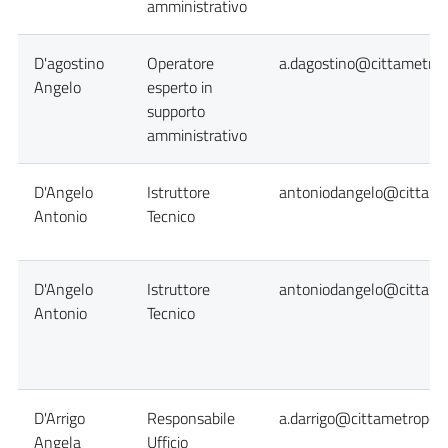
amministrativo
D'agostino
Operatore
a.dagostino@cittametropo
Angelo
esperto in
supporto
amministrativo
D'Angelo
Istruttore
antoniodangelo@cittamet
Antonio
Tecnico
D'Angelo
Istruttore
antoniodangelo@cittamet
Antonio
Tecnico
D'Arrigo
Responsabile
a.darrigo@cittametropoli
Angela
Ufficio