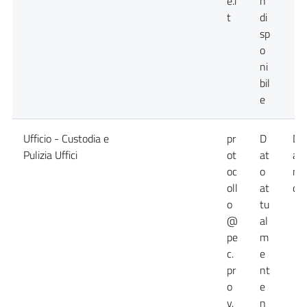
e.i
n
t
di
sp
o
ni
bil
e
Ufficio - Custodia e
pr
D
Da
Pulizia Uffici
ot
at
at
oc
o
no
oll
at
dis
o
tu
@
al
pe
m
c.
e
pr
nt
o
e
v.
n