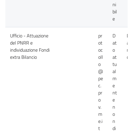
ni
bil
e
Ufficio - Attuazione
pr
D
Da
del PNRR e
ot
at
at
individuazione Fondi
oc
o
no
extra Bilancio
oll
at
dis
o
tu
@
al
pe
m
c.
e
pr
nt
o
e
v.
n
m
o
e.i
n
t
di