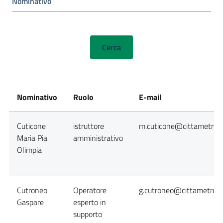
Nominativo
Nominativo
Ruolo
E-mail
Cuticone
istruttore
m.cuticone@cittametropo
Maria Pia
amministrativo
Olimpia
Cutroneo
Operatore
g.cutroneo@cittametropol
Gaspare
esperto in
supporto