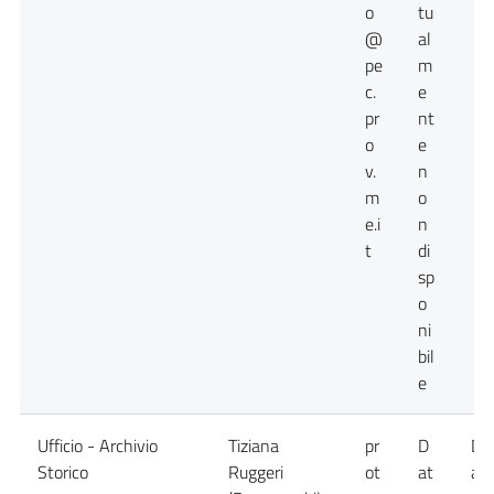
o
tu
@
al
pe
m
c.
e
pr
nt
o
e
v.
n
m
o
e.i
n
t
di
sp
o
ni
bil
e
Ufficio - Archivio
Tiziana
pr
D
Da
Storico
Ruggeri
ot
at
at