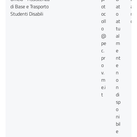
di Base e Trasporto
ot
at
at
Studenti Disabili
oc
o
no
oll
at
dis
o
tu
@
al
pe
m
c.
e
pr
nt
o
e
v.
n
m
o
e.i
n
t
di
sp
o
ni
bil
e