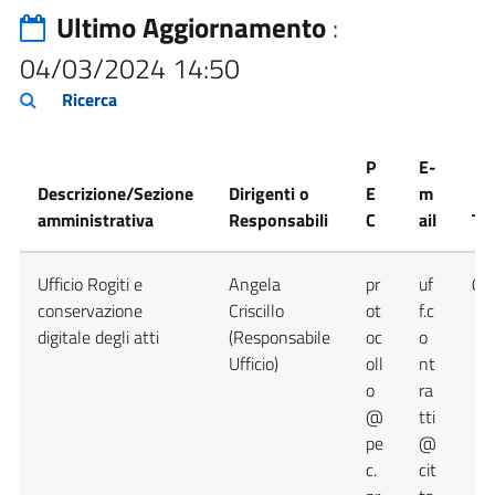
Ultimo Aggiornamento
:
04/03/2024 14:50
Ricerca
P
E-
Descrizione/Sezione
Dirigenti o
E
m
amministrativa
Responsabili
C
ail
Te
Ufficio Rogiti e
Angela
pr
uf
09
conservazione
Criscillo
ot
f.c
digitale degli atti
(Responsabile
oc
o
Ufficio)
oll
nt
o
ra
@
tti
pe
@
c.
cit