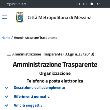
Regione Siciliana
Vai al contenuto principale
Vai al menu principale
Città Metropolitana di Messina
Home
Amministrazione Trasparente
Amministrazione Trasparente (D.Lgs n.33/2013)
Amministrazione Trasparente
Organizzazione
Telefono e posta elettronica
Descrizione dell'adempimento
Riferimenti normativi
Ambiti soggettivi