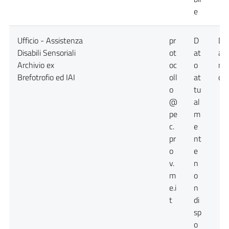
e
Ufficio - Assistenza
pr
D
Da
Disabili Sensoriali
ot
at
at
Archivio ex
oc
o
no
Brefotrofio ed IAI
oll
at
dis
o
tu
@
al
pe
m
c.
e
pr
nt
o
e
v.
n
m
o
e.i
n
t
di
sp
o