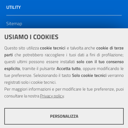
UTILITY
Sitemap
Dichiarazione di accessibilità
USIAMO I COOKIES
NOTE LEGALI
Questo sito utilizza
cookie tecnici
e talvolta anche
cookie di terze
parti
che potrebbero raccogliere i tuoi dati a fini di profilazione;
Privacy
questi ultimi possono essere installati
solo con il tuo consenso
esplicito
, tramite il pulsante
Accetta tutto
, oppure modificando le
tue preferenze. Selezionando il tasto
Solo cookie tecnici
verranno
registrati solo i cookie tecnici.
Per maggiori informazioni e per modificare le tue preferenze, puoi
Portale realizzato con la partecipazione finanziaria dell'Unione
consultare la nostra
Europea tramite i fondi del POR Sicilia 2000/2006 Misura 6.05 -
Privacy policy
.
Fondo FESR
PERSONALIZZA
COOKIE TECNICI