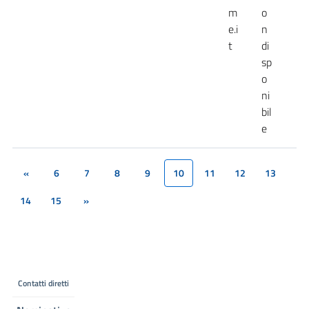
m
o
e.i
n
t
di
sp
o
ni
bil
e
«
6
7
8
9
10
11
12
13
(current)
14
15
»
Contatti diretti