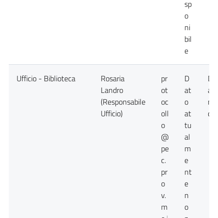
sp
o
ni
bil
e
Ufficio - Biblioteca
Rosaria
pr
D
Da
Landro
ot
at
at
(Responsabile
oc
o
no
Ufficio)
oll
at
dis
o
tu
@
al
pe
m
c.
e
pr
nt
o
e
v.
n
m
o