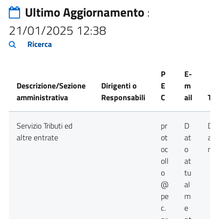
Ultimo Aggiornamento
:
21/01/2025 12:38
Ricerca
P
E-
Descrizione/Sezione
Dirigenti o
E
m
amministrativa
Responsabili
C
ail
Tel
Servizio Tributi ed
pr
D
Da
altre entrate
ot
at
att
oc
o
non
oll
at
o
tu
@
al
pe
m
c.
e