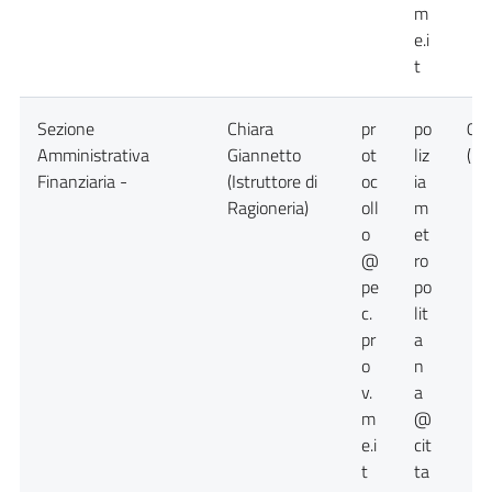
m
e.i
t
Sezione
Chiara
pr
po
09
Amministrativa
Giannetto
ot
liz
( C
Finanziaria -
(Istruttore di
oc
ia
Ragioneria)
oll
m
o
et
@
ro
pe
po
c.
lit
pr
a
o
n
v.
a
m
@
e.i
cit
t
ta