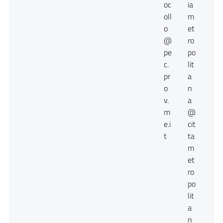
oc
ia
oll
m
o
et
@
ro
pe
po
c.
lit
pr
a
o
n
v.
a
m
@
e.i
cit
t
ta
m
et
ro
po
lit
a
n