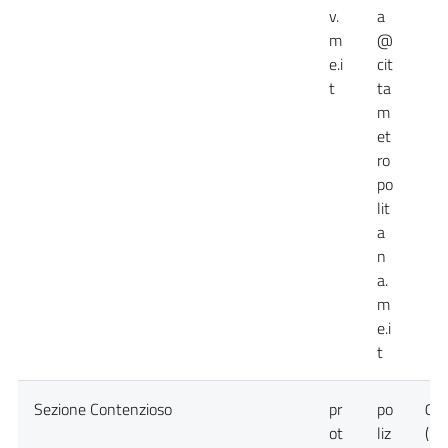
v.
a
m
@
e.i
cit
t
ta
m
et
ro
po
lit
a
n
a.
m
e.i
t
Sezione Contenzioso
pr
po
09
ot
liz
(C