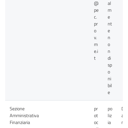
@
al
pe
m
c.
e
pr
nt
o
e
v.
n
m
o
e.i
n
t
di
sp
o
ni
bil
e
Sezione
pr
po
Da
Amministrativa
ot
liz
att
Finanziaria
oc
ia
non