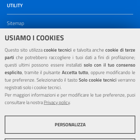
UTILITY
Sitemap
Dichiarazione di accessibilità
USIAMO I COOKIES
NOTE LEGALI
Questo sito utilizza
cookie tecnici
e talvolta anche
cookie di terze
parti
che potrebbero raccogliere i tuoi dati a fini di profilazione;
Privacy
questi ultimi possono essere installati
solo con il tuo consenso
esplicito
, tramite il pulsante
Accetta tutto
, oppure modificando le
tue preferenze. Selezionando il tasto
Solo cookie tecnici
verranno
registrati solo i cookie tecnici.
Per maggiori informazioni e per modificare le tue preferenze, puoi
Portale realizzato con la partecipazione finanziaria dell'Unione
consultare la nostra
Europea tramite i fondi del POR Sicilia 2000/2006 Misura 6.05 -
Privacy policy
.
Fondo FESR
PERSONALIZZA
COOKIE TECNICI