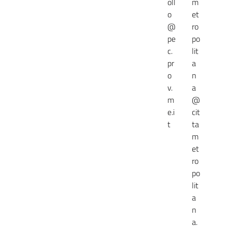
oll
m
o
et
@
ro
pe
po
c.
lit
pr
a
o
n
v.
a
m
@
e.i
cit
t
ta
m
et
ro
po
lit
a
n
a.