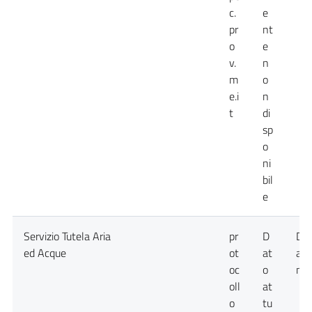
c.
e
pr
nt
o
e
v.
n
m
o
e.i
n
t
di
sp
o
ni
bil
e
Servizio Tutela Aria
pr
D
Da
ed Acque
ot
at
att
oc
o
non
oll
at
o
tu