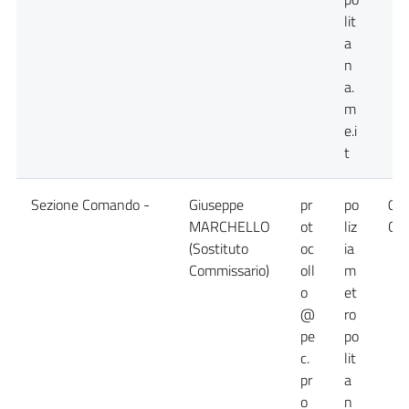
lit
a
n
a.
m
e.i
t
Sezione Comando -
Giuseppe
pr
po
09
MARCHELLO
ot
liz
Cen
(Sostituto
oc
ia
Commissario)
oll
m
o
et
@
ro
pe
po
c.
lit
pr
a
o
n