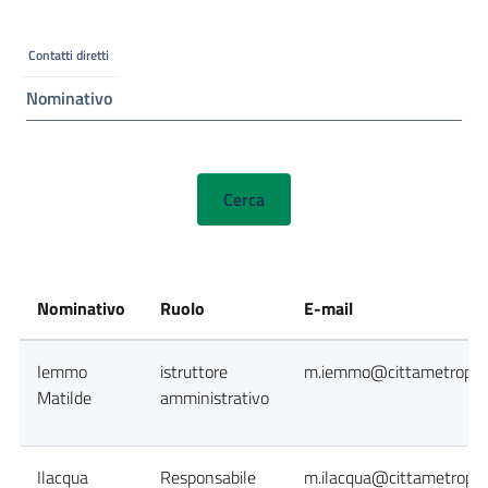
Contatti diretti
Nominativo
Nominativo
Ruolo
E-mail
Iemmo
istruttore
m.iemmo@cittametropoli
Matilde
amministrativo
Ilacqua
Responsabile
m.ilacqua@cittametropoli