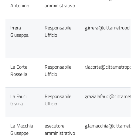
Antonino
amministrativo
Irrera
Responsabile
g.irrera@cittametropolita
Giuseppa
Ufficio
La Corte
Responsabile
r.lacorte@cittametropolit
Rossella
Ufficio
La Fauci
Responsabile
grazialafauci@cittametro
Grazia
Ufficio
La Macchia
esecutore
g.lamacchia@cittametrop
Giuseppe
amministrativo