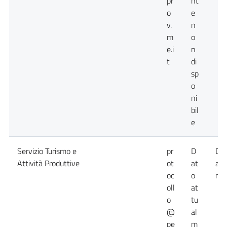
pr
nt
o
e
v.
n
m
o
e.i
n
t
di
sp
o
ni
bil
e
Servizio Turismo e
pr
D
Da
Attività Produttive
ot
at
att
oc
o
non
oll
at
o
tu
@
al
pe
m