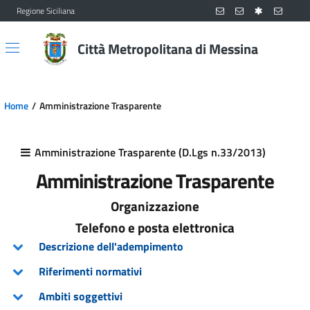
Regione Siciliana
Vai al contenuto principale
Vai al menu principale
Città Metropolitana di Messina
Home
Amministrazione Trasparente
Amministrazione Trasparente (D.Lgs n.33/2013)
Amministrazione Trasparente
Organizzazione
Telefono e posta elettronica
Descrizione dell'adempimento
Riferimenti normativi
Ambiti soggettivi