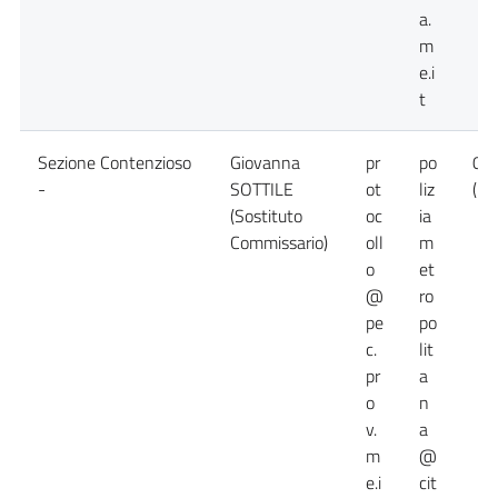
a.
m
e.i
t
Sezione Contenzioso
Giovanna
pr
po
09
-
SOTTILE
ot
liz
( C
(Sostituto
oc
ia
Commissario)
oll
m
o
et
@
ro
pe
po
c.
lit
pr
a
o
n
v.
a
m
@
e.i
cit