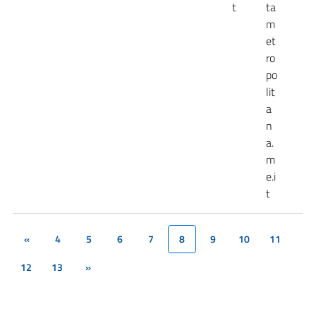
t
ta
m
et
ro
po
lit
a
n
a.
m
e.i
t
«
4
5
6
7
8
9
10
11
(current)
12
13
»