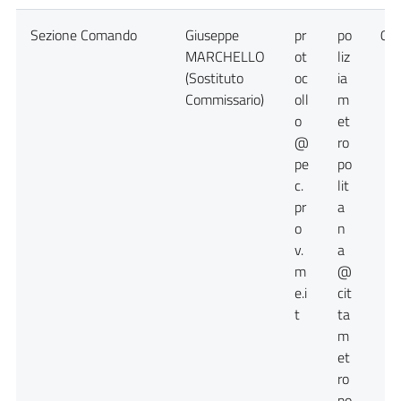
Sezione Comando
Giuseppe
pr
po
09
MARCHELLO
ot
liz
(Sostituto
oc
ia
Commissario)
oll
m
o
et
@
ro
pe
po
c.
lit
pr
a
o
n
v.
a
m
@
e.i
cit
t
ta
m
et
ro
po