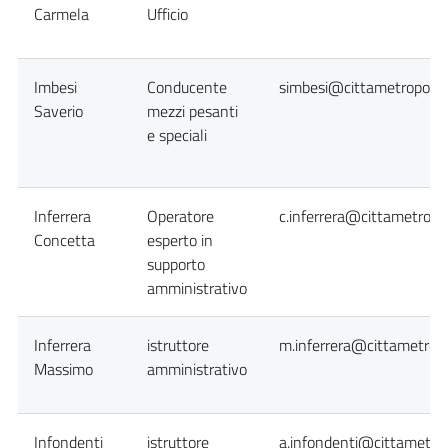
Carmela
Ufficio
Imbesi
Conducente
simbesi@cittametropolita
Saverio
mezzi pesanti
e speciali
Inferrera
Operatore
c.inferrera@cittametropol
Concetta
esperto in
supporto
amministrativo
Inferrera
istruttore
m.inferrera@cittametropo
Massimo
amministrativo
Infondenti
istruttore
a.infondenti@cittametrop