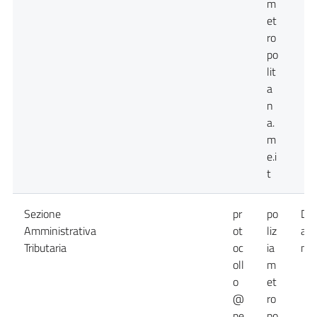
m
et
ro
po
lit
a
n
a.
m
e.i
t
Sezione
pr
po
Da
Amministrativa
ot
liz
att
Tributaria
oc
ia
non
oll
m
o
et
@
ro
pe
po