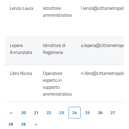
Lenzo Laura
istruttore
l.lenzo@cittametropolita
amministrativo
Lepera
Istruttore di
a.lepera@cittametropolit
Annunziata
Ragioneria
Libro Nicola
Operatore
n.libro@cittametropolita
esperto in
supporto
amministrativo
«
20
21
22
23
24
25
26
27
(current)
28
29
»