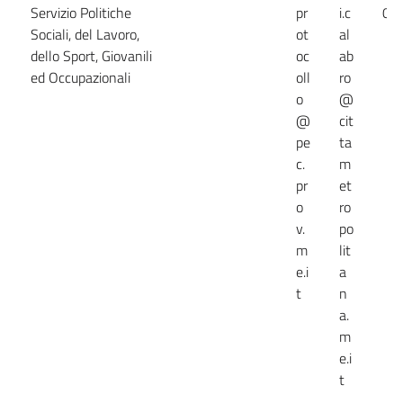
Servizio Politiche
pr
i.c
09
Sociali, del Lavoro,
ot
al
dello Sport, Giovanili
oc
ab
ed Occupazionali
oll
ro
o
@
@
cit
pe
ta
c.
m
pr
et
o
ro
v.
po
m
lit
e.i
a
t
n
a.
m
e.i
t