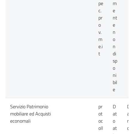
pe
m
c.
e
pr
nt
o
e
v.
n
m
o
e.i
n
t
di
sp
o
ni
bil
e
Servizio Patrimonio
pr
D
Da
mobiliare ed Acquisti
ot
at
att
economali
oc
o
no
oll
at
dis