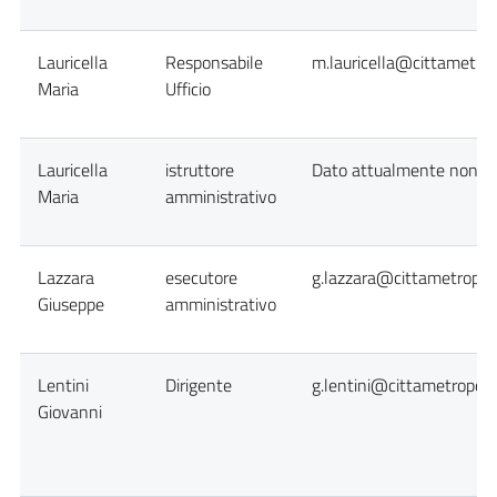
Lauricella
Responsabile
m.lauricella@cittametrop
Maria
Ufficio
Lauricella
istruttore
Dato attualmente non di
Maria
amministrativo
Lazzara
esecutore
g.lazzara@cittametropoli
Giuseppe
amministrativo
Lentini
Dirigente
g.lentini@cittametropoli
Giovanni