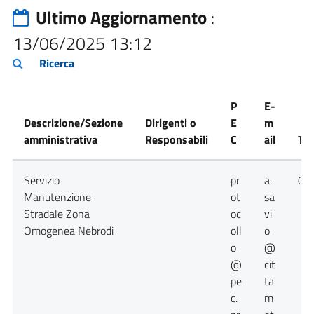
Ultimo Aggiornamento
:
13/06/2025 13:12
Ricerca
P
E-
Descrizione/Sezione
Dirigenti o
E
m
amministrativa
Responsabili
C
ail
Tel
Servizio
pr
a.
09
Manutenzione
ot
sa
Stradale Zona
oc
vi
Omogenea Nebrodi
oll
o
o
@
@
cit
pe
ta
c.
m