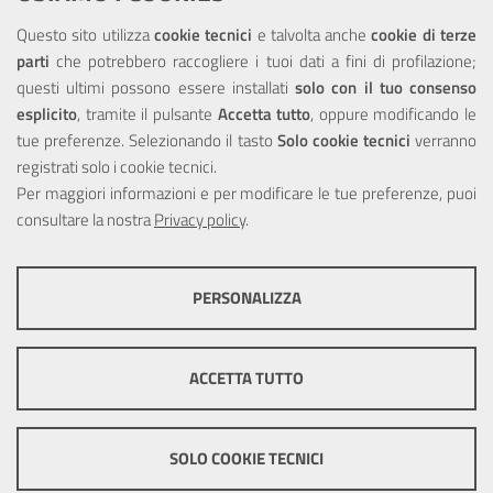
NOTE LEGALI
Questo sito utilizza
cookie tecnici
e talvolta anche
cookie di terze
parti
che potrebbero raccogliere i tuoi dati a fini di profilazione;
Privacy
questi ultimi possono essere installati
solo con il tuo consenso
esplicito
, tramite il pulsante
Accetta tutto
, oppure modificando le
tue preferenze. Selezionando il tasto
Solo cookie tecnici
verranno
registrati solo i cookie tecnici.
Per maggiori informazioni e per modificare le tue preferenze, puoi
Portale realizzato con la partecipazione finanziaria dell'Unione
consultare la nostra
Europea tramite i fondi del POR Sicilia 2000/2006 Misura 6.05 -
Privacy policy
.
Fondo FESR
PERSONALIZZA
COOKIE TECNICI
Questi cookie consentono la corretta navigazione del sito e la rendono
ACCETTA TUTTO
ottimale per ogni utente. Essi non raccolgono i tuoi dati e le tue
informazioni di navigazione per scopi di marketing e profilazione, e
pertanto possono essere utilizzati senza bisogno di acquisire il tuo
© Copyright 2025 Città Metropolitana di Messina -
Credits
|
consenso.
SOLO COOKIE TECNICI
Impostazioni Cookie
Mostra altre informazioni