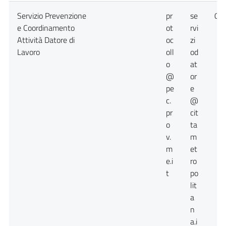
Servizio Prevenzione
pr
se
09
e Coordinamento
ot
rvi
Attività Datore di
oc
zi
Lavoro
oll
od
o
at
@
or
pe
e
c.
@
pr
cit
o
ta
v.
m
m
et
e.i
ro
t
po
lit
a
n
a.i