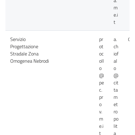
a.
m
e.i
t
Servizio
pr
a.
09
Progettazione
ot
ch
Stradale Zona
oc
iof
Omogenea Nebrodi
oll
al
o
o
@
@
pe
cit
c.
ta
pr
m
o
et
v.
ro
m
po
e.i
lit
t
a