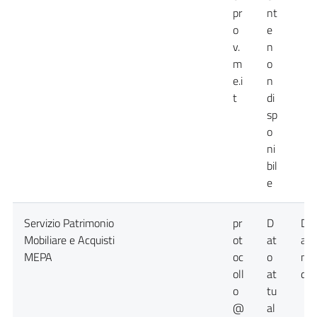
pr
nt
o
e
v.
n
m
o
e.i
n
t
di
sp
o
ni
bil
e
Servizio Patrimonio
pr
D
Da
Mobiliare e Acquisti
ot
at
att
MEPA
oc
o
no
oll
at
dis
o
tu
@
al