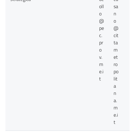
oll
sa
o
n
@
o
pe
@
c.
cit
pr
ta
o
m
v.
et
m
ro
e.i
po
t
lit
a
n
a.
m
e.i
t