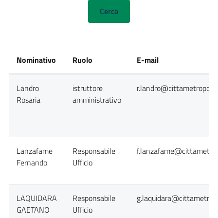
Nominativo
Ruolo
E-mail
Landro
istruttore
r.landro@cittametropolit
Rosaria
amministrativo
Lanzafame
Responsabile
f.lanzafame@cittametrop
Fernando
Ufficio
LAQUIDARA
Responsabile
g.laquidara@cittametropo
GAETANO
Ufficio