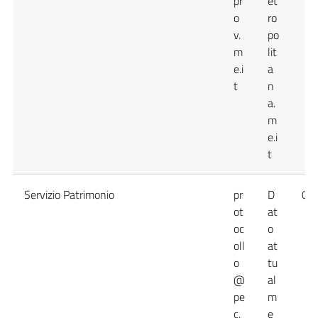
pr
et
o
ro
v.
po
m
lit
e.i
a
t
n
a.
m
e.i
t
Servizio Patrimonio
pr
D
09
ot
at
oc
o
oll
at
o
tu
@
al
pe
m
c.
e