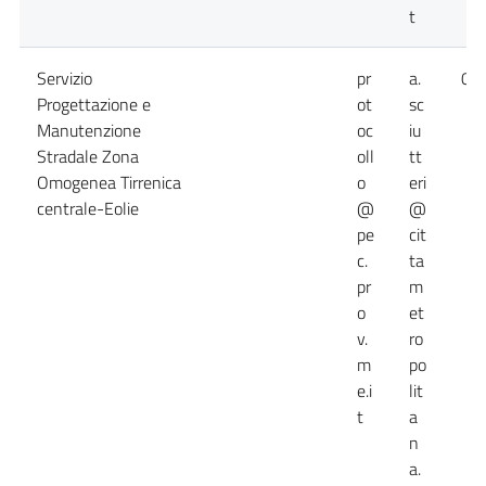
t
Servizio
pr
a.
09
Progettazione e
ot
sc
Manutenzione
oc
iu
Stradale Zona
oll
tt
Omogenea Tirrenica
o
eri
centrale-Eolie
@
@
pe
cit
c.
ta
pr
m
o
et
v.
ro
m
po
e.i
lit
t
a
n
a.