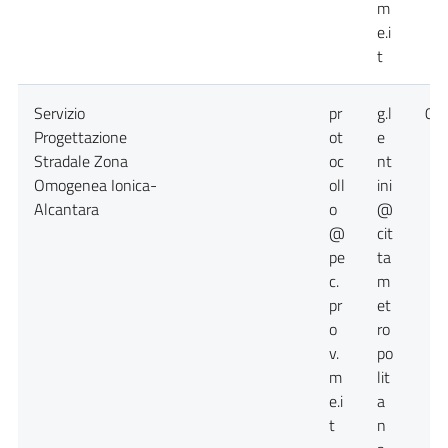
m
e.i
t
Servizio
pr
g.l
09
Progettazione
ot
e
Stradale Zona
oc
nt
Omogenea Ionica-
oll
ini
Alcantara
o
@
@
cit
pe
ta
c.
m
pr
et
o
ro
v.
po
m
lit
e.i
a
t
n