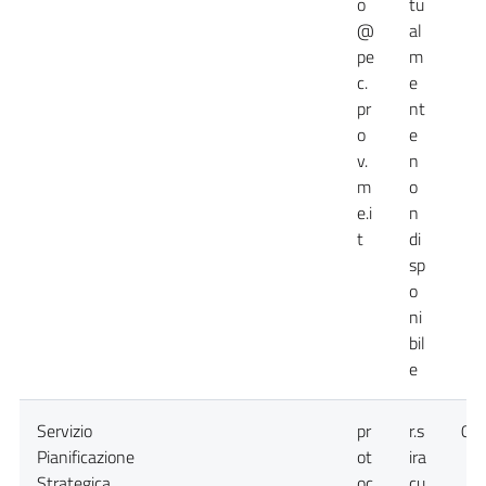
o
tu
@
al
pe
m
c.
e
pr
nt
o
e
v.
n
m
o
e.i
n
t
di
sp
o
ni
bil
e
Servizio
pr
r.s
09
Pianificazione
ot
ira
Strategica
oc
cu