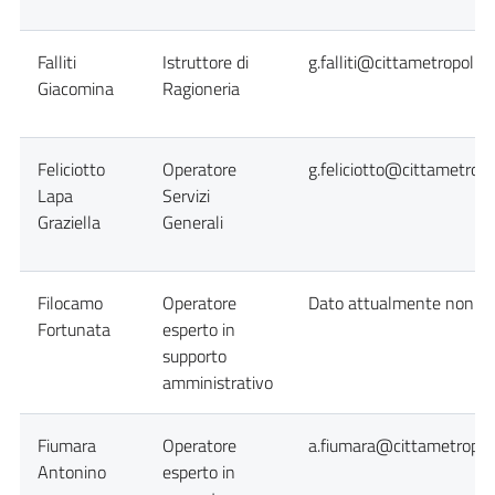
Falliti
Istruttore di
g.falliti@cittametropolita
Giacomina
Ragioneria
Feliciotto
Operatore
g.feliciotto@cittametropo
Lapa
Servizi
Graziella
Generali
Filocamo
Operatore
Dato attualmente non dis
Fortunata
esperto in
supporto
amministrativo
Fiumara
Operatore
a.fiumara@cittametropoli
Antonino
esperto in