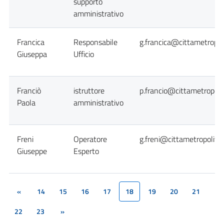
supporto
amministrativo
Francica
Responsabile
g.francica@cittametropol
Giuseppa
Ufficio
Franciò
istruttore
p.francio@cittametropoli
Paola
amministrativo
Freni
Operatore
g.freni@cittametropolita
Giuseppe
Esperto
«
14
15
16
17
18
19
20
21
(current)
22
23
»