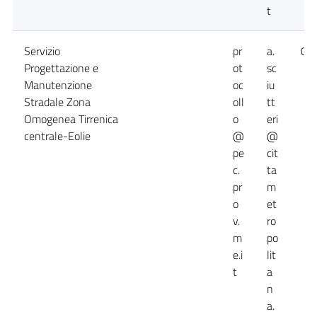
t
Servizio
pr
a.
09
Progettazione e
ot
sc
Manutenzione
oc
iu
Stradale Zona
oll
tt
Omogenea Tirrenica
o
eri
centrale-Eolie
@
@
pe
cit
c.
ta
pr
m
o
et
v.
ro
m
po
e.i
lit
t
a
n
a.