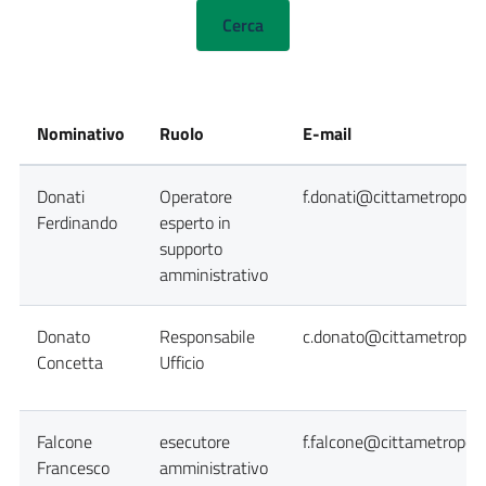
Nominativo
Ruolo
E-mail
Donati
Operatore
f.donati@cittametropolit
Ferdinando
esperto in
supporto
amministrativo
Donato
Responsabile
c.donato@cittametropoli
Concetta
Ufficio
Falcone
esecutore
f.falcone@cittametropoli
Francesco
amministrativo