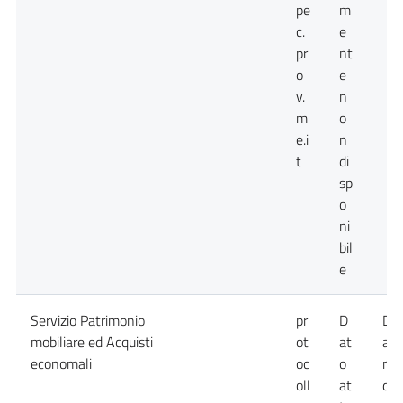
pe
m
c.
e
pr
nt
o
e
v.
n
m
o
e.i
n
t
di
sp
o
ni
bil
e
Servizio Patrimonio
pr
D
Da
mobiliare ed Acquisti
ot
at
att
economali
oc
o
no
oll
at
dis