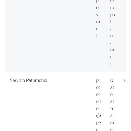
pr
et
o
ro
v.
po
m
lit
e.i
a
t
n
a.
m
e.i
t
Servizio Patrimonio
pr
D
09
ot
at
oc
o
oll
at
o
tu
@
al
pe
m
c.
e