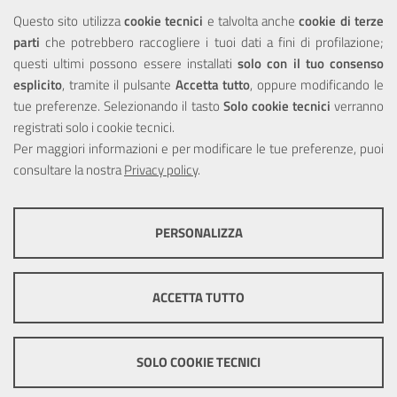
NOTE LEGALI
Questo sito utilizza
cookie tecnici
e talvolta anche
cookie di terze
parti
che potrebbero raccogliere i tuoi dati a fini di profilazione;
Privacy
questi ultimi possono essere installati
solo con il tuo consenso
esplicito
, tramite il pulsante
Accetta tutto
, oppure modificando le
tue preferenze. Selezionando il tasto
Solo cookie tecnici
verranno
registrati solo i cookie tecnici.
Per maggiori informazioni e per modificare le tue preferenze, puoi
Portale realizzato con la partecipazione finanziaria dell'Unione
consultare la nostra
Europea tramite i fondi del POR Sicilia 2000/2006 Misura 6.05 -
Privacy policy
.
Fondo FESR
PERSONALIZZA
COOKIE TECNICI
Questi cookie consentono la corretta navigazione del sito e la rendono
ACCETTA TUTTO
ottimale per ogni utente. Essi non raccolgono i tuoi dati e le tue
informazioni di navigazione per scopi di marketing e profilazione, e
pertanto possono essere utilizzati senza bisogno di acquisire il tuo
© Copyright 2025 Città Metropolitana di Messina -
Credits
|
consenso.
SOLO COOKIE TECNICI
Impostazioni Cookie
Mostra altre informazioni