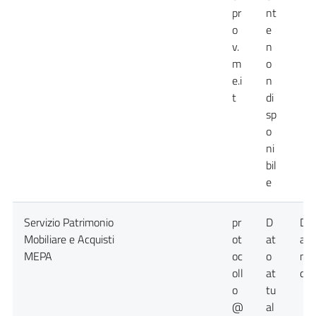
pr
nt
o
e
v.
n
m
o
e.i
n
t
di
sp
o
ni
bil
e
Servizio Patrimonio
pr
D
Da
Mobiliare e Acquisti
ot
at
att
MEPA
oc
o
no
oll
at
dis
o
tu
@
al