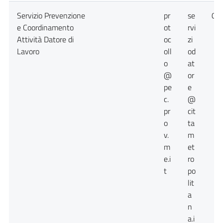
Servizio Prevenzione
pr
se
09
e Coordinamento
ot
rvi
Attività Datore di
oc
zi
Lavoro
oll
od
o
at
@
or
pe
e
c.
@
pr
cit
o
ta
v.
m
m
et
e.i
ro
t
po
lit
a
n
a.i