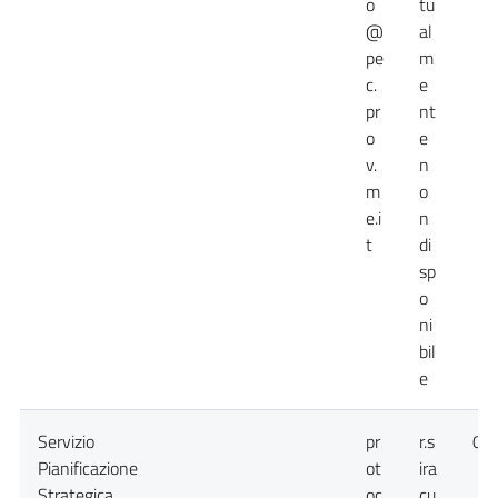
o
tu
@
al
pe
m
c.
e
pr
nt
o
e
v.
n
m
o
e.i
n
t
di
sp
o
ni
bil
e
Servizio
pr
r.s
09
Pianificazione
ot
ira
Strategica
oc
cu