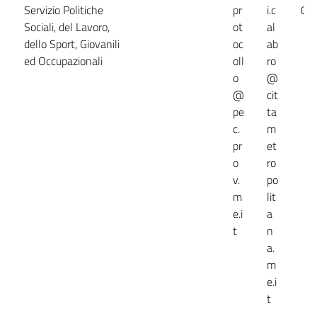
Servizio Politiche
pr
i.c
09
Sociali, del Lavoro,
ot
al
dello Sport, Giovanili
oc
ab
ed Occupazionali
oll
ro
o
@
@
cit
pe
ta
c.
m
pr
et
o
ro
v.
po
m
lit
e.i
a
t
n
a.
m
e.i
t