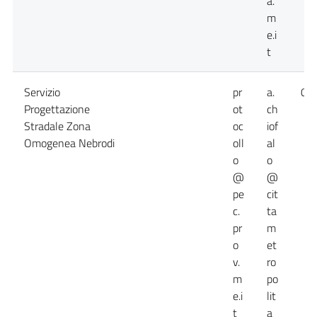
a.
m
e.i
t
Servizio
pr
a.
09
Progettazione
ot
ch
Stradale Zona
oc
iof
Omogenea Nebrodi
oll
al
o
o
@
@
pe
cit
c.
ta
pr
m
o
et
v.
ro
m
po
e.i
lit
t
a