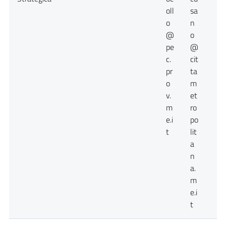
oll
sa
o
n
@
o
pe
@
c.
cit
pr
ta
o
m
v.
et
m
ro
e.i
po
t
lit
a
n
a.
m
e.i
t