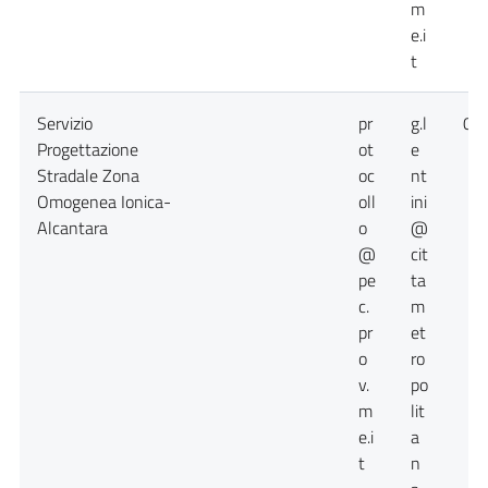
m
e.i
t
Servizio
pr
g.l
09
Progettazione
ot
e
Stradale Zona
oc
nt
Omogenea Ionica-
oll
ini
Alcantara
o
@
@
cit
pe
ta
c.
m
pr
et
o
ro
v.
po
m
lit
e.i
a
t
n