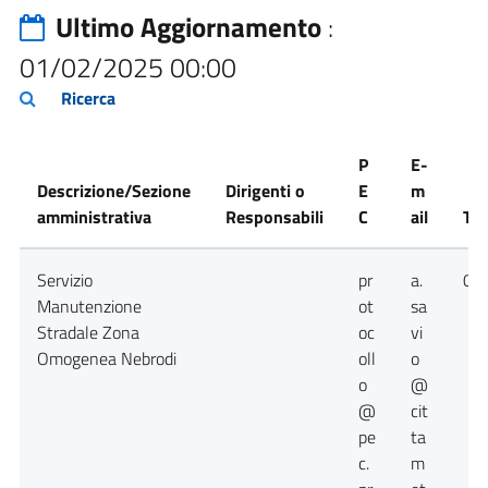
Ultimo Aggiornamento
:
01/02/2025 00:00
Ricerca
P
E-
Descrizione/Sezione
Dirigenti o
E
m
amministrativa
Responsabili
C
ail
Tel
Servizio
pr
a.
09
Manutenzione
ot
sa
Stradale Zona
oc
vi
Omogenea Nebrodi
oll
o
o
@
@
cit
pe
ta
c.
m