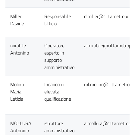
Miller
Responsabile
d.miller@cittametropolit
Davide
Ufficio
mirabile
Operatore
a.mirabile@cittametropol
Antonino
esperto in
supporto
amministrativo
Molino
Incarico di
ml.molino@cittametropol
Maria
elevata
Letizia
qualificazione
MOLLURA
istruttore
a.mollura@cittametropoli
Antonino
amministrativo