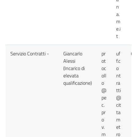
n
a.
m
e.i
t
Servizio Contratti -
Giancarlo
pr
uf
09
Alessi
ot
f.c
(Incarico di
oc
o
elevata
oll
nt
qualificazione)
o
ra
@
tti
pe
@
c.
cit
pr
ta
o
m
v.
et
m
ro