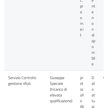
c.
e
pr
nt
o
e
v.
n
m
o
e.i
n
t
di
sp
o
ni
bil
e
Servizio Controllo
Giuseppe
pr
D
09
gestione rifiuti
Speciale
ot
at
(Incarico di
oc
o
elevata
oll
at
qualificazione)
o
tu
@
al