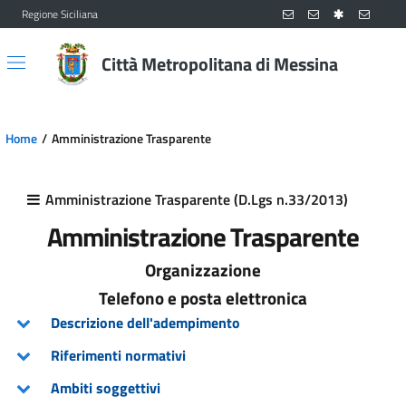
Regione Siciliana
Vai al contenuto principale
Vai al menu principale
Città Metropolitana di Messina
Home
Amministrazione Trasparente
Amministrazione Trasparente (D.Lgs n.33/2013)
Amministrazione Trasparente
Organizzazione
Telefono e posta elettronica
Descrizione dell'adempimento
Riferimenti normativi
Ambiti soggettivi