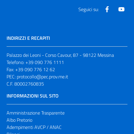
Facebook
Yout
Seguici su:
INDIRIZZI E RECAPITI
Palazzo dei Leoni - Corso Cavour, 87 - 98122 Messina
Telefono:
+39 090 776 1111
Fax:
+39 090 776 12 62
PEC:
protocollo@pec.prov.me.it
C.F. 80002760835
INFORMAZIONI SUL SITO
Amministrazione Trasparente
Albo Pretorio
Adempimenti AVCP / ANAC