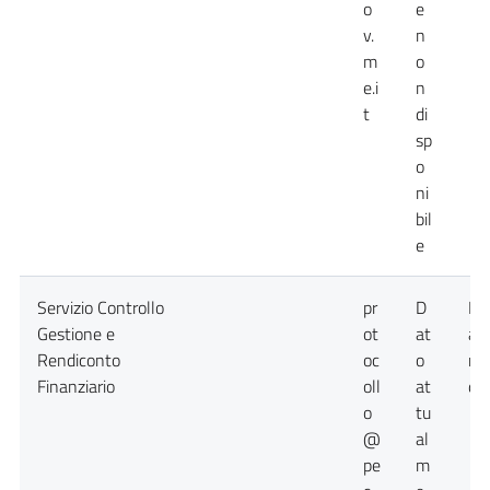
o
e
v.
n
m
o
e.i
n
t
di
sp
o
ni
bil
e
Servizio Controllo
pr
D
Da
Gestione e
ot
at
at
Rendiconto
oc
o
no
Finanziario
oll
at
dis
o
tu
@
al
pe
m