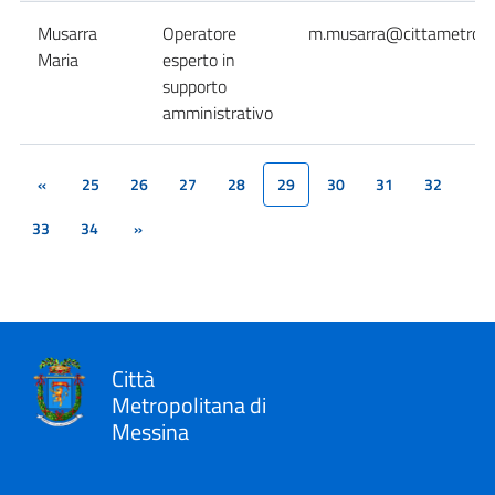
Musarra
Operatore
m.musarra@cittametropol
Maria
esperto in
supporto
amministrativo
«
25
26
27
28
29
30
31
32
(current)
33
34
»
Città
Metropolitana di
Messina