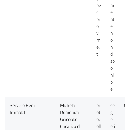
pe
m
c.
e
pr
nt
o
e
v.
n
m
o
e.i
n
t
di
sp
o
ni
bil
e
Servizio Beni
Michela
pr
se
09
Immobili
Domenica
ot
gr
Giacobbe
oc
et
(Incarico di
oll
eri