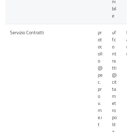
ni
bil
e
Servizio Contratti
pr
uf
Da
ot
f.c
at
oc
o
no
oll
nt
dis
o
ra
@
tti
pe
@
c.
cit
pr
ta
o
m
v.
et
m
ro
e.i
po
t
lit
a