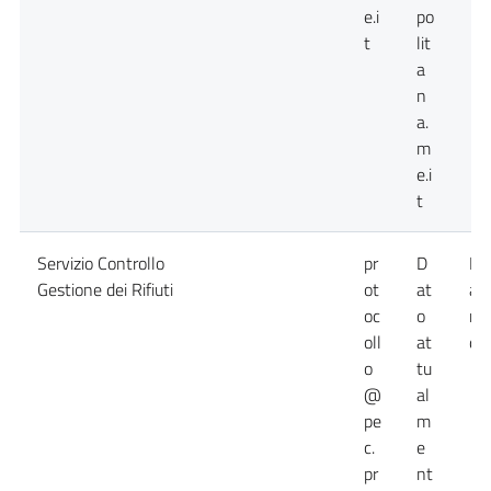
e.i
po
t
lit
a
n
a.
m
e.i
t
Servizio Controllo
pr
D
Da
Gestione dei Rifiuti
ot
at
at
oc
o
no
oll
at
dis
o
tu
@
al
pe
m
c.
e
pr
nt