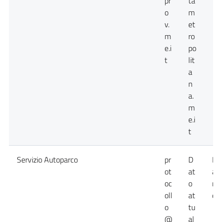
pr
ta
o
m
v.
et
m
ro
e.i
po
t
lit
a
n
a.
m
e.i
t
Servizio Autoparco
pr
D
Da
ot
at
at
oc
o
no
oll
at
dis
o
tu
@
al