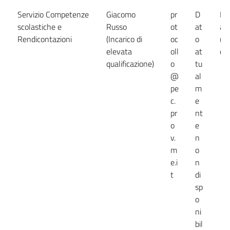
Servizio Competenze
Giacomo
pr
D
Da
scolastiche e
Russo
ot
at
at
Rendicontazioni
(Incarico di
oc
o
no
elevata
oll
at
dis
qualificazione)
o
tu
@
al
pe
m
c.
e
pr
nt
o
e
v.
n
m
o
e.i
n
t
di
sp
o
ni
bil