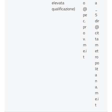
elevata
o
a
qualificazione)
@
_
pe
5
c.
dir
pr
@
o
cit
v.
ta
m
m
e.i
et
t
ro
po
lit
a
n
a.
m
e.i
t