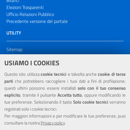
Bilanci
Elezioni Trasparenti
Ufficio Relazioni Pubblico
Precedente versione del portale
UTILITY
Sitemap
Dichiarazione di accessibilità
USIAMO I COOKIES
NOTE LEGALI
Questo sito utilizza
cookie tecnici
e talvolta anche
cookie di terze
parti
che potrebbero raccogliere i tuoi dati a fini di profilazione;
Privacy
questi ultimi possono essere installati
solo con il tuo consenso
esplicito
, tramite il pulsante
Accetta tutto
, oppure modificando le
tue preferenze. Selezionando il tasto
Solo cookie tecnici
verranno
registrati solo i cookie tecnici.
Per maggiori informazioni e per modificare le tue preferenze, puoi
Portale realizzato con la partecipazione finanziaria dell'Unione
consultare la nostra
Europea tramite i fondi del POR Sicilia 2000/2006 Misura 6.05 -
Privacy policy
.
Fondo FESR