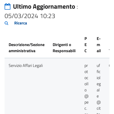
Ultimo Aggiornamento
:
05/03/2024 10:23
Ricerca
P
E-
Descrizione/Sezione
Dirigenti o
E
m
amministrativa
Responsabili
C
ail
Te
Servizio Affari Legali
pr
uf
09
ot
fic
oc
iol
oll
eg
o
al
@
e
pe
@
c.
cit