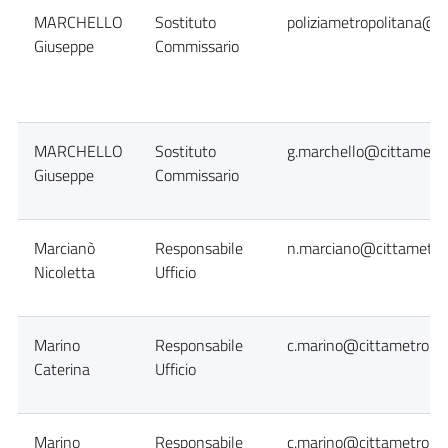
MARCHELLO
Sostituto
poliziametropolitana@ci
Giuseppe
Commissario
MARCHELLO
Sostituto
g.marchello@cittametro
Giuseppe
Commissario
Marcianò
Responsabile
n.marciano@cittametrop
Nicoletta
Ufficio
Marino
Responsabile
c.marino@cittametropol
Caterina
Ufficio
Marino
Responsabile
c.marino@cittametropol