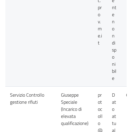
c.
e
pr
nt
o
e
v.
n
m
o
e.i
n
t
di
sp
o
ni
bil
e
Servizio Controllo
Giuseppe
pr
D
09
gestione rifiuti
Speciale
ot
at
(Incarico di
oc
o
elevata
oll
at
qualificazione)
o
tu
@
al