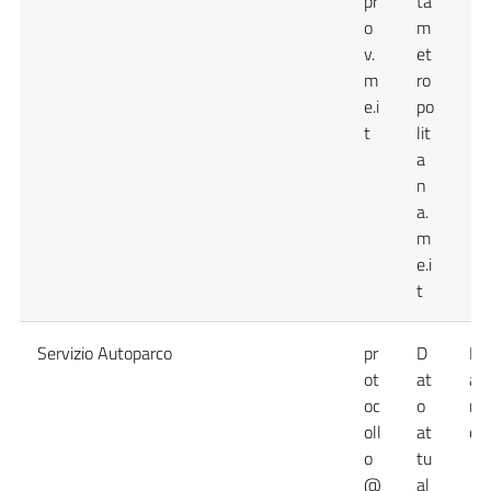
pr
ta
o
m
v.
et
m
ro
e.i
po
t
lit
a
n
a.
m
e.i
t
Servizio Autoparco
pr
D
Da
ot
at
at
oc
o
no
oll
at
dis
o
tu
@
al