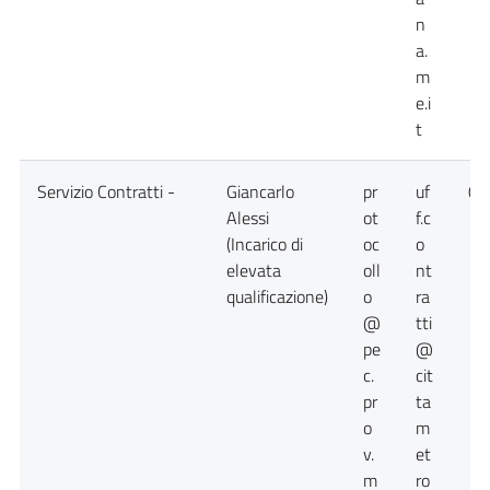
n
a.
m
e.i
t
Servizio Contratti -
Giancarlo
pr
uf
09
Alessi
ot
f.c
(Incarico di
oc
o
elevata
oll
nt
qualificazione)
o
ra
@
tti
pe
@
c.
cit
pr
ta
o
m
v.
et
m
ro