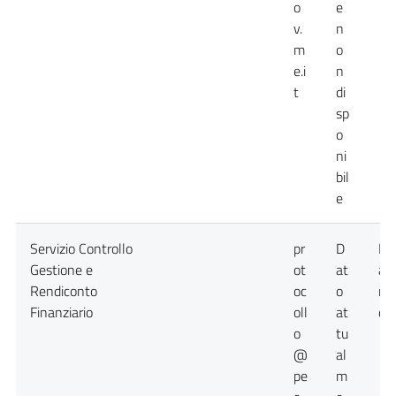
o
e
v.
n
m
o
e.i
n
t
di
sp
o
ni
bil
e
Servizio Controllo
pr
D
Da
Gestione e
ot
at
at
Rendiconto
oc
o
no
Finanziario
oll
at
dis
o
tu
@
al
pe
m