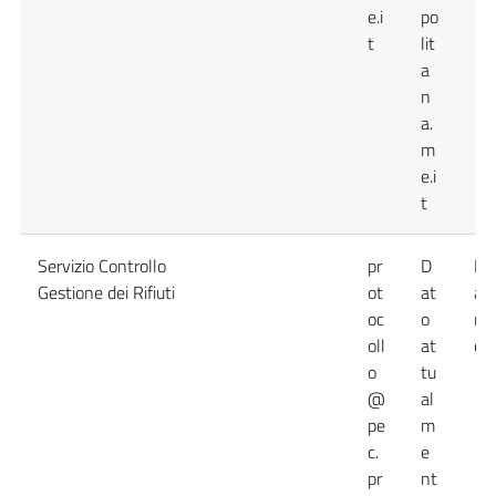
e.i
po
t
lit
a
n
a.
m
e.i
t
Servizio Controllo
pr
D
Da
Gestione dei Rifiuti
ot
at
at
oc
o
no
oll
at
dis
o
tu
@
al
pe
m
c.
e
pr
nt