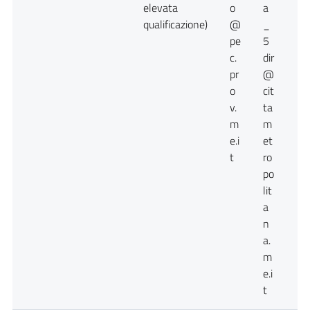
elevata
o
a
qualificazione)
@
_
pe
5
c.
dir
pr
@
o
cit
v.
ta
m
m
e.i
et
t
ro
po
lit
a
n
a.
m
e.i
t