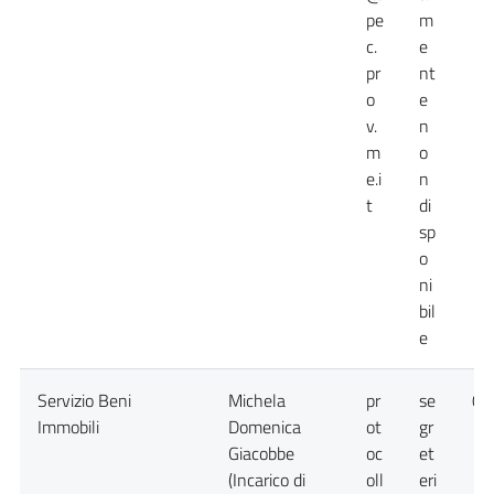
pe
m
c.
e
pr
nt
o
e
v.
n
m
o
e.i
n
t
di
sp
o
ni
bil
e
Servizio Beni
Michela
pr
se
09
Immobili
Domenica
ot
gr
Giacobbe
oc
et
(Incarico di
oll
eri