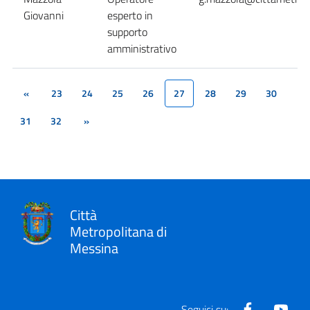
Giovanni
esperto in
supporto
amministrativo
«
23
24
25
26
27
28
29
30
(current)
31
32
»
Città
Metropolitana di
Messina
Facebook
Yout
Seguici su: