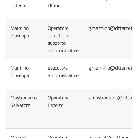
Caterina
Ufficio
Marmino
Operatore
g.marmino@cittametropo
Giuseppa
esperto in
supporto
amministrativo
Marmino
esecutore
g.marmino@cittametropo
Giuseppa
amministrativo
Mastronardo
Operatore
s.mastronardo@cittamet
Salvatore
Esperto
Mazzola
Operatore
g.mazzola@cittametropo