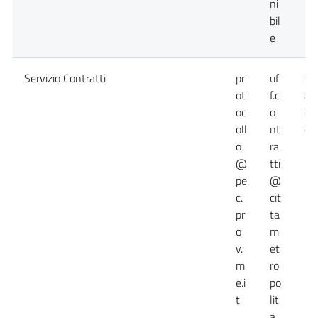
ni
bil
e
Servizio Contratti
pr
uf
Da
ot
f.c
at
oc
o
no
oll
nt
dis
o
ra
@
tti
pe
@
c.
cit
pr
ta
o
m
v.
et
m
ro
e.i
po
t
lit
a