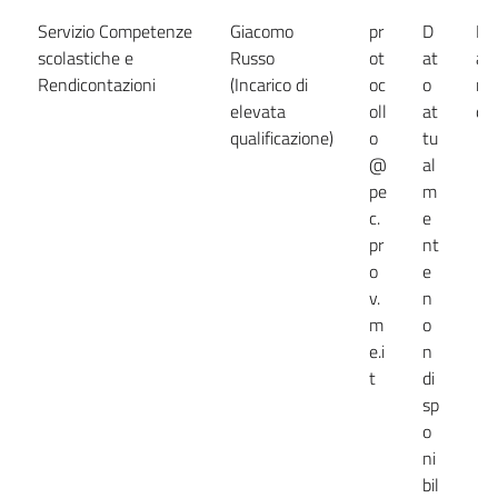
Servizio Competenze
Giacomo
pr
D
Da
scolastiche e
Russo
ot
at
at
Rendicontazioni
(Incarico di
oc
o
no
elevata
oll
at
dis
qualificazione)
o
tu
@
al
pe
m
c.
e
pr
nt
o
e
v.
n
m
o
e.i
n
t
di
sp
o
ni
bil