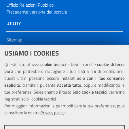
Ufficio Relazioni Pubblico
Precedente versione del portale
UTILITY
Sitemap
Dichiarazione di accessibilità
USIAMO I COOKIES
NOTE LEGALI
Questo sito utilizza
cookie tecnici
e talvolta anche
cookie di terze
parti
che potrebbero raccogliere i tuoi dati a fini di profilazione;
Privacy
questi ultimi possono essere installati
solo con il tuo consenso
esplicito
, tramite il pulsante
Accetta tutto
, oppure modificando le
tue preferenze. Selezionando il tasto
Solo cookie tecnici
verranno
registrati solo i cookie tecnici.
Per maggiori informazioni e per modificare le tue preferenze, puoi
Portale realizzato con la partecipazione finanziaria dell'Unione
consultare la nostra
Europea tramite i fondi del POR Sicilia 2000/2006 Misura 6.05 -
Privacy policy
.
Fondo FESR