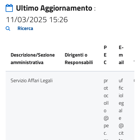
Ultimo Aggiornamento
:
11/03/2025 15:26
Ricerca
P
E-
Descrizione/Sezione
Dirigenti o
E
m
amministrativa
Responsabili
C
ail
Te
Servizio Affari Legali
pr
uf
09
ot
fic
oc
iol
oll
eg
o
al
@
e
pe
@
c.
cit