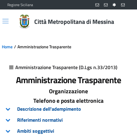
Regione Siciliana
Vai al contenuto principale
Vai al menu principale
Città Metropolitana di Messina
Home
Amministrazione Trasparente
Amministrazione Trasparente (D.Lgs n.33/2013)
Amministrazione Trasparente
Organizzazione
Telefono e posta elettronica
Descrizione dell'adempimento
Riferimenti normativi
Ambiti soggettivi