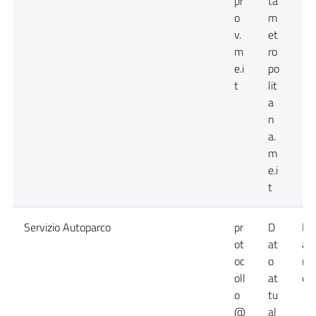
pr
ta
o
m
v.
et
m
ro
e.i
po
t
lit
a
n
a.
m
e.i
t
Servizio Autoparco
pr
D
Da
ot
at
at
oc
o
no
oll
at
dis
o
tu
@
al