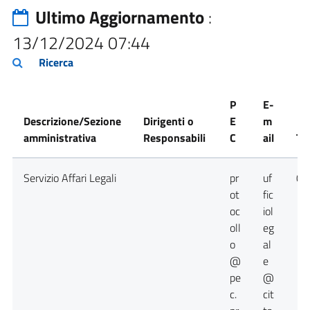
Ultimo Aggiornamento
:
13/12/2024 07:44
Ricerca
P
E-
Descrizione/Sezione
Dirigenti o
E
m
amministrativa
Responsabili
C
ail
Te
Servizio Affari Legali
pr
uf
09
ot
fic
oc
iol
oll
eg
o
al
@
e
pe
@
c.
cit