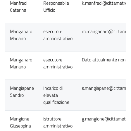
Manfredi
Responsabile
k.manfredi@cittametropo
Caterina
Ufficio
Manganaro
esecutore
m.manganaro@cittametro
Mariano
amministrativo
Manganaro
esecutore
Dato attualmente non dis
Mariano
amministrativo
Mangiapane
Incarico di
s.mangiapane@cittametro
Sandro
elevata
qualificazione
Mangione
istruttore
g.mangione@cittametropo
Giuseppina
amministrativo