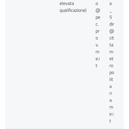
elevata
o
a
qualificazione)
@
_
pe
5
c.
dir
pr
@
o
cit
v.
ta
m
m
e.i
et
t
ro
po
lit
a
n
a.
m
e.i
t