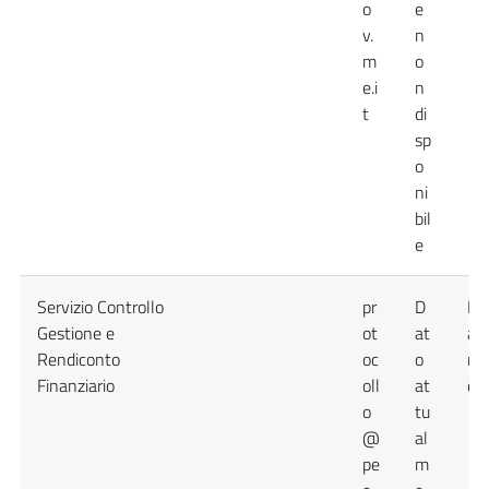
o
e
v.
n
m
o
e.i
n
t
di
sp
o
ni
bil
e
Servizio Controllo
pr
D
Da
Gestione e
ot
at
at
Rendiconto
oc
o
no
Finanziario
oll
at
dis
o
tu
@
al
pe
m