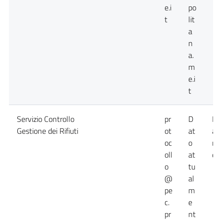
e.i
po
t
lit
a
n
a.
m
e.i
t
Servizio Controllo
pr
D
Da
Gestione dei Rifiuti
ot
at
at
oc
o
no
oll
at
dis
o
tu
@
al
pe
m
c.
e
pr
nt