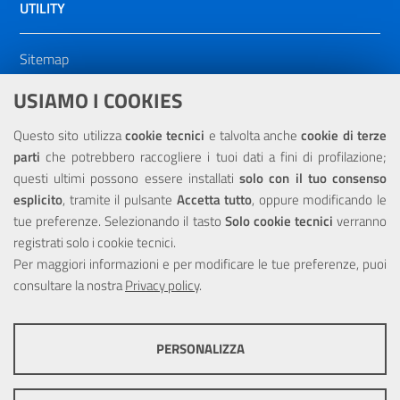
UTILITY
Sitemap
Dichiarazione di accessibilità
USIAMO I COOKIES
NOTE LEGALI
Questo sito utilizza
cookie tecnici
e talvolta anche
cookie di terze
parti
che potrebbero raccogliere i tuoi dati a fini di profilazione;
Privacy
questi ultimi possono essere installati
solo con il tuo consenso
esplicito
, tramite il pulsante
Accetta tutto
, oppure modificando le
tue preferenze. Selezionando il tasto
Solo cookie tecnici
verranno
registrati solo i cookie tecnici.
Per maggiori informazioni e per modificare le tue preferenze, puoi
Portale realizzato con la partecipazione finanziaria dell'Unione
consultare la nostra
Europea tramite i fondi del POR Sicilia 2000/2006 Misura 6.05 -
Privacy policy
.
Fondo FESR
PERSONALIZZA
COOKIE TECNICI