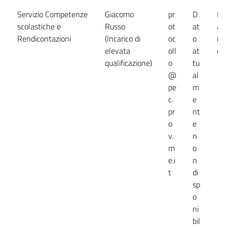
Servizio Competenze
Giacomo
pr
D
Da
scolastiche e
Russo
ot
at
at
Rendicontazioni
(Incarico di
oc
o
no
elevata
oll
at
dis
qualificazione)
o
tu
@
al
pe
m
c.
e
pr
nt
o
e
v.
n
m
o
e.i
n
t
di
sp
o
ni
bil