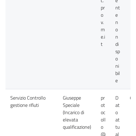
c.
e
pr
nt
o
e
v.
n
m
o
e.i
n
t
di
sp
o
ni
bil
e
Servizio Controllo
Giuseppe
pr
D
09
gestione rifiuti
Speciale
ot
at
(Incarico di
oc
o
elevata
oll
at
qualificazione)
o
tu
@
al