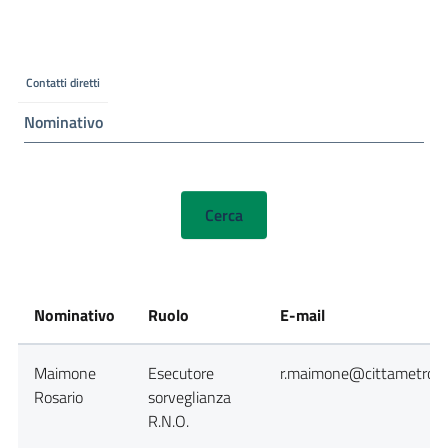
Contatti diretti
Nominativo
Nominativo
Ruolo
E-mail
Maimone
Esecutore
r.maimone@cittametropol
Rosario
sorveglianza
R.N.O.