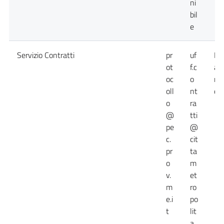
ni
bil
e
Servizio Contratti
pr
uf
Da
ot
f.c
at
oc
o
no
oll
nt
dis
o
ra
@
tti
pe
@
c.
cit
pr
ta
o
m
v.
et
m
ro
e.i
po
t
lit
a