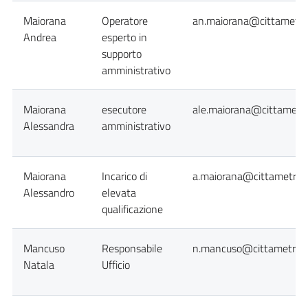
Maiorana
Operatore
an.maiorana@cittametrop
Andrea
esperto in
supporto
amministrativo
Maiorana
esecutore
ale.maiorana@cittametro
Alessandra
amministrativo
Maiorana
Incarico di
a.maiorana@cittametropo
Alessandro
elevata
qualificazione
Mancuso
Responsabile
n.mancuso@cittametropol
Natala
Ufficio