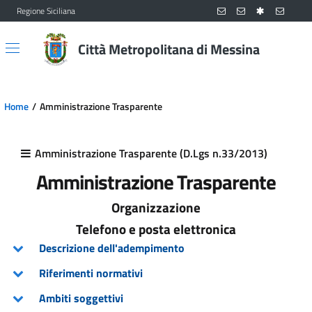
Regione Siciliana
Vai al contenuto principale
Vai al menu principale
Città Metropolitana di Messina
Home
Amministrazione Trasparente
Amministrazione Trasparente (D.Lgs n.33/2013)
Amministrazione Trasparente
Organizzazione
Telefono e posta elettronica
Descrizione dell'adempimento
Riferimenti normativi
Ambiti soggettivi