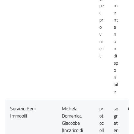
pe
m
c.
e
pr
nt
o
e
v.
n
m
o
e.i
n
t
di
sp
o
ni
bil
e
Servizio Beni
Michela
pr
se
09
Immobili
Domenica
ot
gr
Giacobbe
oc
et
(Incarico di
oll
eri