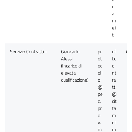
n
a.
m
e.i
t
Servizio Contratti -
Giancarlo
pr
uf
09
Alessi
ot
f.c
(Incarico di
oc
o
elevata
oll
nt
qualificazione)
o
ra
@
tti
pe
@
c.
cit
pr
ta
o
m
v.
et
m
ro