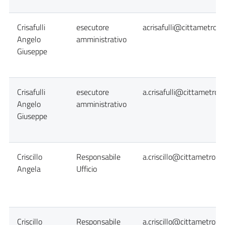
Crisafulli
esecutore
acrisafulli@cittametropo
Angelo
amministrativo
Giuseppe
Crisafulli
esecutore
a.crisafulli@cittametropo
Angelo
amministrativo
Giuseppe
Criscillo
Responsabile
a.criscillo@cittametropol
Angela
Ufficio
Criscillo
Responsabile
a.criscillo@cittametropol