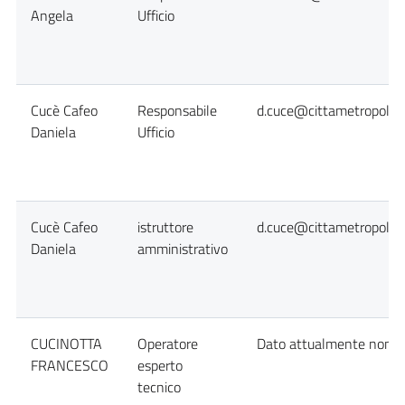
Angela
Ufficio
Cucè Cafeo
Responsabile
d.cuce@cittametropolita
Daniela
Ufficio
Cucè Cafeo
istruttore
d.cuce@cittametropolita
Daniela
amministrativo
CUCINOTTA
Operatore
Dato attualmente non di
FRANCESCO
esperto
tecnico