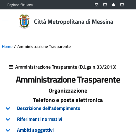
Regione Siciliana
Vai al contenuto principale
Vai al menu principale
Città Metropolitana di Messina
Home
Amministrazione Trasparente
Amministrazione Trasparente (D.Lgs n.33/2013)
Amministrazione Trasparente
Organizzazione
Telefono e posta elettronica
Descrizione dell'adempimento
Riferimenti normativi
Ambiti soggettivi