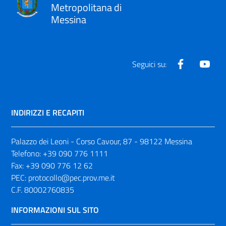
Metropolitana di
Messina
Facebook
Yout
Seguici su:
INDIRIZZI E RECAPITI
Palazzo dei Leoni - Corso Cavour, 87 - 98122 Messina
Telefono:
+39 090 776 1111
Fax:
+39 090 776 12 62
PEC:
protocollo@pec.prov.me.it
C.F. 80002760835
INFORMAZIONI SUL SITO