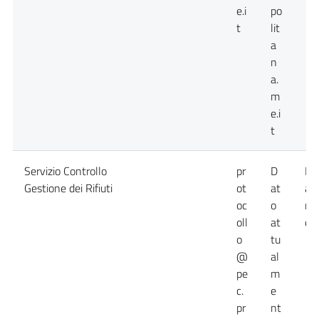
e.i
po
t
lit
a
n
a.
m
e.i
t
Servizio Controllo
pr
D
Da
Gestione dei Rifiuti
ot
at
at
oc
o
no
oll
at
dis
o
tu
@
al
pe
m
c.
e
pr
nt