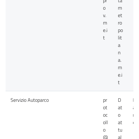
pr
ta
o
m
v.
et
m
ro
e.i
po
t
lit
a
n
a.
m
e.i
t
Servizio Autoparco
pr
D
Da
ot
at
at
oc
o
no
oll
at
dis
o
tu
@
al