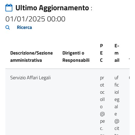
Ultimo Aggiornamento
:
01/01/2025 00:00
Ricerca
P
E-
Descrizione/Sezione
Dirigenti o
E
m
amministrativa
Responsabili
C
ail
Te
Servizio Affari Legali
pr
uf
09
ot
fic
oc
iol
oll
eg
o
al
@
e
pe
@
c.
cit