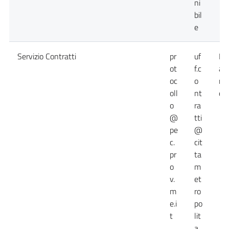
ni
bil
e
Servizio Contratti
pr
uf
Da
ot
f.c
at
oc
o
no
oll
nt
dis
o
ra
@
tti
pe
@
c.
cit
pr
ta
o
m
v.
et
m
ro
e.i
po
t
lit
a