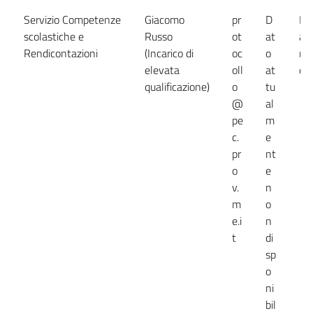
Servizio Competenze
Giacomo
pr
D
Da
scolastiche e
Russo
ot
at
at
Rendicontazioni
(Incarico di
oc
o
no
elevata
oll
at
dis
qualificazione)
o
tu
@
al
pe
m
c.
e
pr
nt
o
e
v.
n
m
o
e.i
n
t
di
sp
o
ni
bil