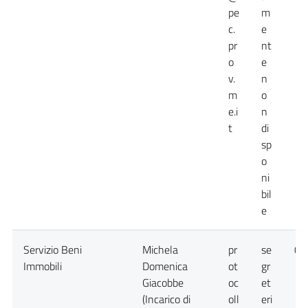
pe
m
c.
e
pr
nt
o
e
v.
n
m
o
e.i
n
t
di
sp
o
ni
bil
e
Servizio Beni
Michela
pr
se
09
Immobili
Domenica
ot
gr
Giacobbe
oc
et
(Incarico di
oll
eri