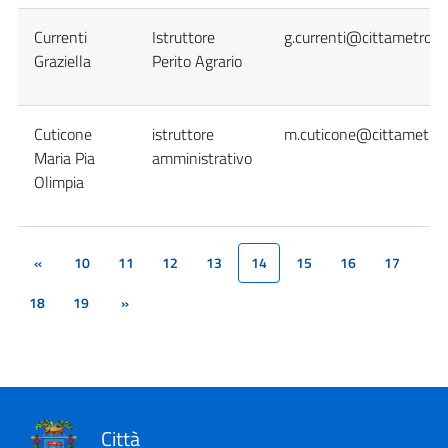
Currenti
Istruttore
g.currenti@cittametropol
Graziella
Perito Agrario
Cuticone
istruttore
m.cuticone@cittametropo
Maria Pia
amministrativo
Olimpia
«
10
11
12
13
14
15
16
17
(current)
18
19
»
Città