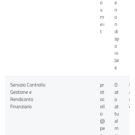
o
e
v.
n
m
o
e.i
n
t
di
sp
o
ni
bil
e
Servizio Controllo
pr
D
Da
Gestione e
ot
at
at
Rendiconto
oc
o
no
Finanziario
oll
at
dis
o
tu
@
al
pe
m