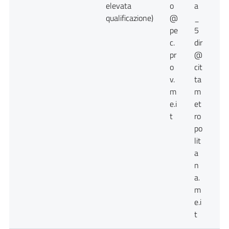
elevata
o
a
qualificazione)
@
_
pe
5
c.
dir
pr
@
o
cit
v.
ta
m
m
e.i
et
t
ro
po
lit
a
n
a.
m
e.i
t