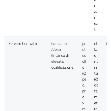
n
a.
m
e.i
t
Servizio Contratti -
Giancarlo
pr
uf
09
Alessi
ot
f.c
(Incarico di
oc
o
elevata
oll
nt
qualificazione)
o
ra
@
tti
pe
@
c.
cit
pr
ta
o
m
v.
et
m
ro