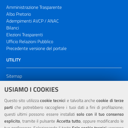
Amministrazione Trasparente
Albo Pretorio
Adempimenti AVCP / ANAC
Bilanci
Elezioni Trasparenti
Ufficio Relazioni Pubblico
Precedente versione del portale
UTILITY
Sitemap
Dichiarazione di accessibilità
USIAMO I COOKIES
NOTE LEGALI
Questo sito utilizza
cookie tecnici
e talvolta anche
cookie di terze
parti
che potrebbero raccogliere i tuoi dati a fini di profilazione;
Privacy
questi ultimi possono essere installati
solo con il tuo consenso
esplicito
, tramite il pulsante
Accetta tutto
, oppure modificando le
tue preferenze. Selezionando il tasto
Solo cookie tecnici
verranno