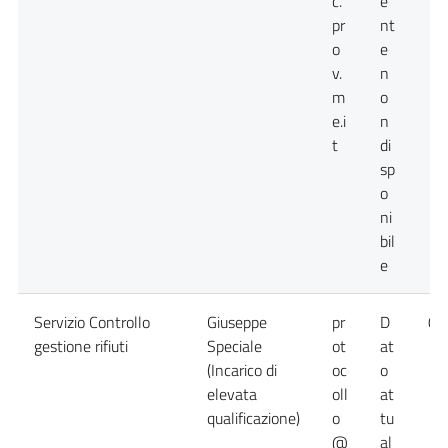
c.
e
pr
nt
o
e
v.
n
m
o
e.i
n
t
di
sp
o
ni
bil
e
Servizio Controllo
Giuseppe
pr
D
09
gestione rifiuti
Speciale
ot
at
(Incarico di
oc
o
elevata
oll
at
qualificazione)
o
tu
@
al