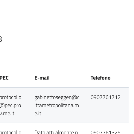
8
PEC
E-mail
Telefono
protocollo
gabinettoseggen@c
0907761712
@pec.pro
ittametropolitana.m
v.me.it
e.it
protocollo
Dato attualmente n
0907761325