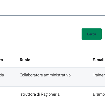
vo
Ruolo
E-mail
cia
Collaboratore amministrativo
l.raine
Istruttore di Ragioneria
a.ramp