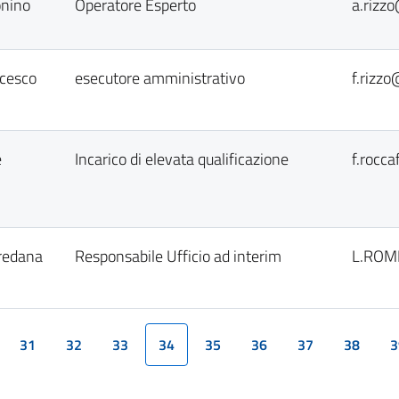
onino
Operatore Esperto
a.rizz
ncesco
esecutore amministrativo
f.rizzo
e
Incarico di elevata qualificazione
f.rocc
redana
Responsabile Ufficio ad interim
L.ROME
31
32
33
34
35
36
37
38
3
(current)