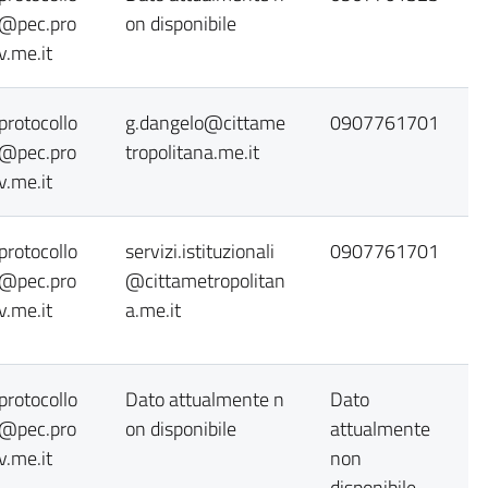
@pec.pro
on disponibile
v.me.it
protocollo
g.dangelo@cittame
0907761701
@pec.pro
tropolitana.me.it
v.me.it
protocollo
servizi.istituzionali
0907761701
@pec.pro
@cittametropolitan
v.me.it
a.me.it
protocollo
Dato attualmente n
Dato
@pec.pro
on disponibile
attualmente
v.me.it
non
disponibile