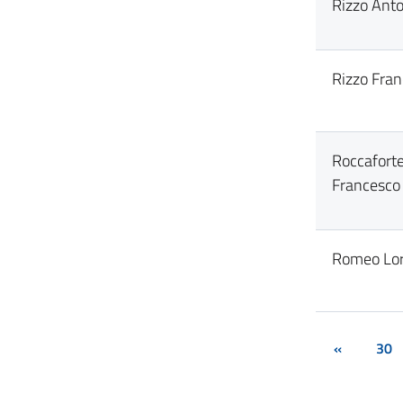
Rizzo Ant
Rizzo Fra
Roccafort
Francesco
Romeo Lo
«
30