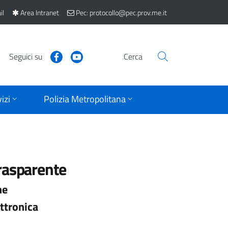
il
Area Intranet
Pec: protocollo@pec.prov.me.it
Seguici su
Cerca
izi
Polizia Metropolitana
rasparente
ne
ttronica