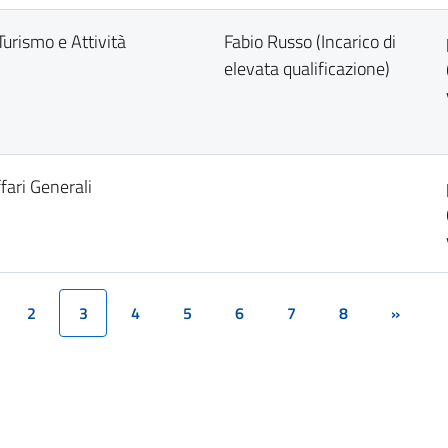
Turismo e Attività
Fabio Russo (Incarico di
elevata qualificazione)
fari Generali
2
3
4
5
6
7
8
»
(current)