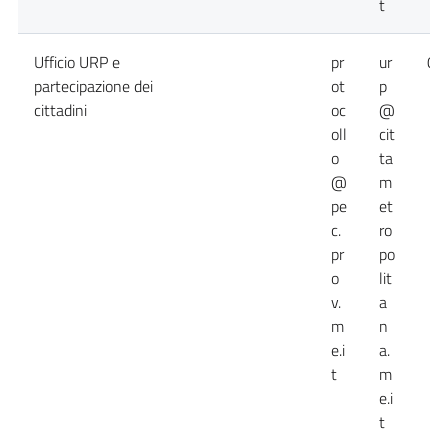
t
Ufficio URP e
pr
ur
09
partecipazione dei
ot
p
cittadini
oc
@
oll
cit
o
ta
@
m
pe
et
c.
ro
pr
po
o
lit
v.
a
m
n
e.i
a.
t
m
e.i
t