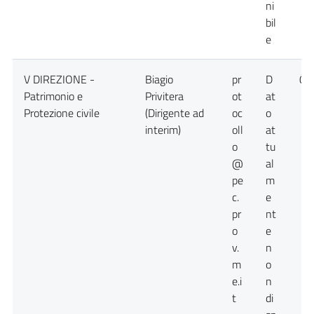
ni
bil
e
V DIREZIONE -
Biagio
pr
D
09
Patrimonio e
Privitera
ot
at
Protezione civile
(Dirigente ad
oc
o
interim)
oll
at
o
tu
@
al
pe
m
c.
e
pr
nt
o
e
v.
n
m
o
e.i
n
t
di