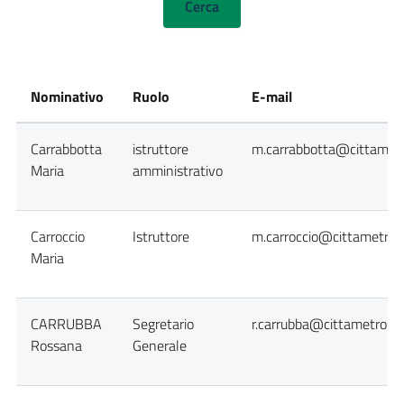
Nominativo
Ruolo
E-mail
Carrabbotta
istruttore
m.carrabbotta@cittametr
Maria
amministrativo
Carroccio
Istruttore
m.carroccio@cittametropo
Maria
CARRUBBA
Segretario
r.carrubba@cittametropol
Rossana
Generale