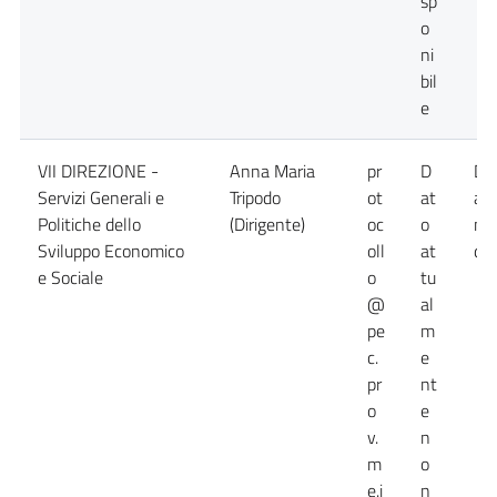
sp
o
ni
bil
e
VII DIREZIONE -
Anna Maria
pr
D
Da
Servizi Generali e
Tripodo
ot
at
at
Politiche dello
(Dirigente)
oc
o
no
Sviluppo Economico
oll
at
dis
e Sociale
o
tu
@
al
pe
m
c.
e
pr
nt
o
e
v.
n
m
o
e.i
n