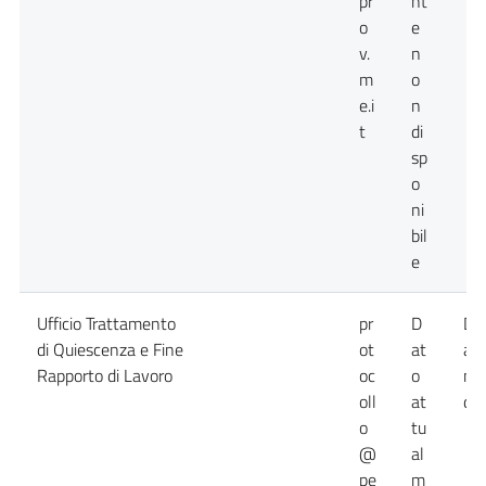
pr
nt
o
e
v.
n
m
o
e.i
n
t
di
sp
o
ni
bil
e
Ufficio Trattamento
pr
D
Da
di Quiescenza e Fine
ot
at
at
Rapporto di Lavoro
oc
o
no
oll
at
dis
o
tu
@
al
pe
m