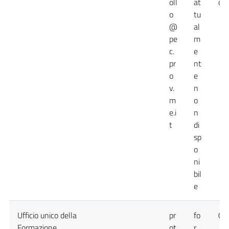
oll
at
dis
o
tu
@
al
pe
m
c.
e
pr
nt
o
e
v.
n
m
o
e.i
n
t
di
sp
o
ni
bil
e
Ufficio unico della
pr
fo
09
Formazione
ot
r