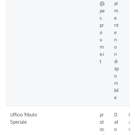
@
al
pe
m
c.
e
pr
nt
o
e
v.
n
m
o
e.i
n
t
di
sp
o
ni
bil
e
Ufficio Tributo
pr
D
Da
Speciale
ot
at
at
oc
o
no