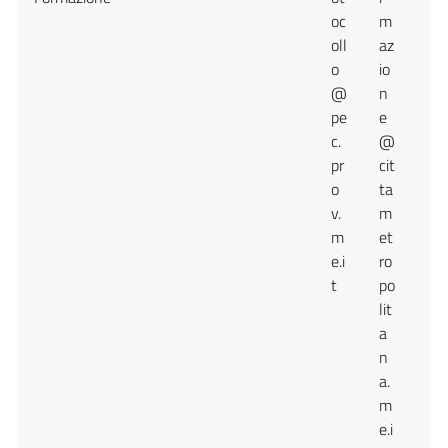
oc
m
oll
az
o
io
@
n
pe
e
c.
@
pr
cit
o
ta
v.
m
m
et
e.i
ro
t
po
lit
a
n
a.
m
e.i