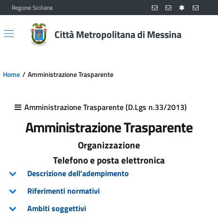
Regione Siciliana
Vai al contenuto principale
Vai al menu principale
Città Metropolitana di Messina
Home
Amministrazione Trasparente
Amministrazione Trasparente (D.Lgs n.33/2013)
Amministrazione Trasparente
Organizzazione
Telefono e posta elettronica
Descrizione dell'adempimento
Riferimenti normativi
Ambiti soggettivi