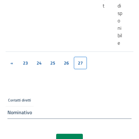
t
di
sp
o
ni
bil
e
«
23
24
25
26
27
(current)
Contatti diretti
Nominativo