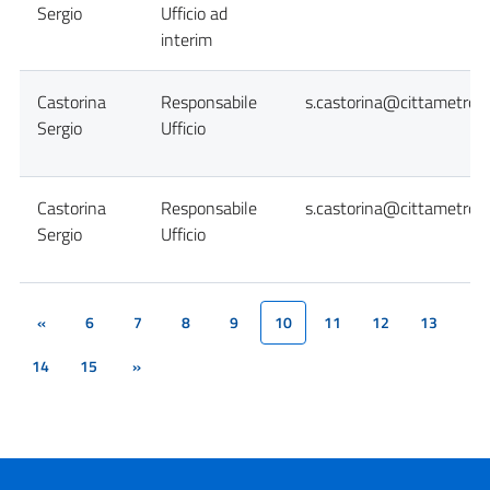
Sergio
Ufficio ad
interim
Castorina
Responsabile
s.castorina@cittametropo
Sergio
Ufficio
Castorina
Responsabile
s.castorina@cittametropo
Sergio
Ufficio
«
6
7
8
9
10
11
12
13
(current)
14
15
»