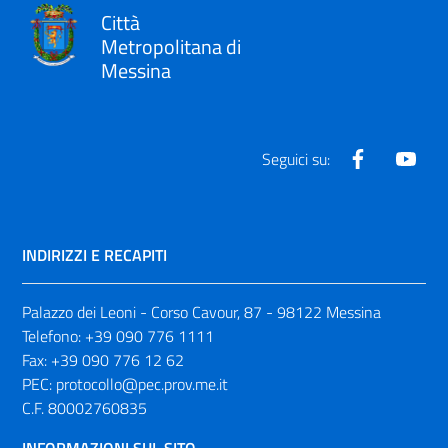
Città
Metropolitana di
Messina
Facebook
Yout
Seguici su:
INDIRIZZI E RECAPITI
Palazzo dei Leoni - Corso Cavour, 87 - 98122 Messina
Telefono:
+39 090 776 1111
Fax:
+39 090 776 12 62
PEC:
protocollo@pec.prov.me.it
C.F. 80002760835