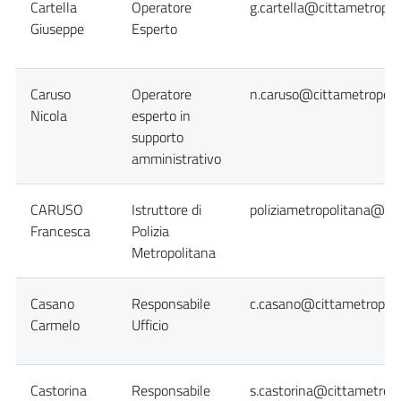
Cartella
Operatore
g.cartella@cittametropol
Giuseppe
Esperto
Caruso
Operatore
n.caruso@cittametropolit
Nicola
esperto in
supporto
amministrativo
CARUSO
Istruttore di
poliziametropolitana@cit
Francesca
Polizia
Metropolitana
Casano
Responsabile
c.casano@cittametropoli
Carmelo
Ufficio
Castorina
Responsabile
s.castorina@cittametropo