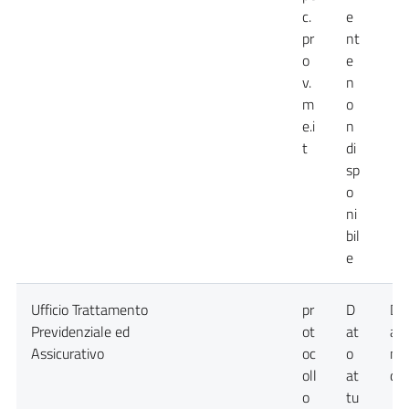
c.
e
pr
nt
o
e
v.
n
m
o
e.i
n
t
di
sp
o
ni
bil
e
Ufficio Trattamento
pr
D
Da
Previdenziale ed
ot
at
at
Assicurativo
oc
o
no
oll
at
dis
o
tu