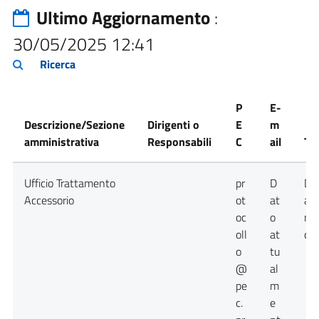
Ultimo Aggiornamento
:
30/05/2025 12:41
Ricerca
P
E-
Descrizione/Sezione
Dirigenti o
E
m
amministrativa
Responsabili
C
ail
Te
Ufficio Trattamento
pr
D
Da
Accessorio
ot
at
at
oc
o
no
oll
at
dis
o
tu
@
al
pe
m
c.
e