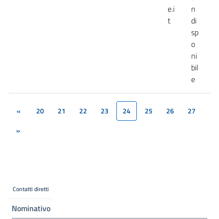
e.i
n
t
di
sp
o
ni
bil
e
«
20
21
22
23
24
25
26
27
(current)
»
Contatti diretti
Nominativo