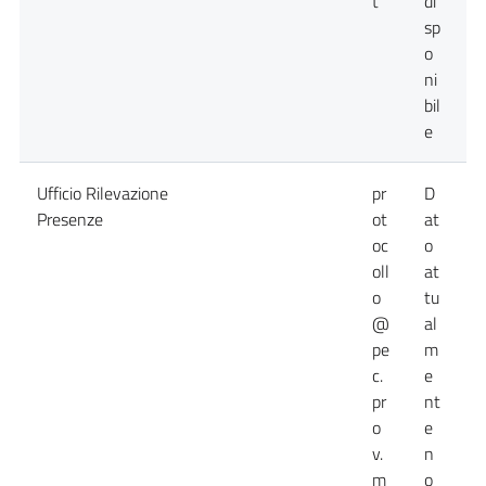
t
di
sp
o
ni
bil
e
Ufficio Rilevazione
pr
D
D
Presenze
ot
at
a
oc
o
n
oll
at
d
o
tu
@
al
pe
m
c.
e
pr
nt
o
e
v.
n
m
o