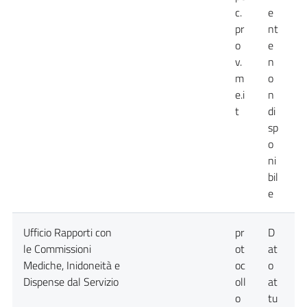
c.
e
pr
nt
o
e
v.
n
m
o
e.i
n
t
di
sp
o
ni
bil
e
Ufficio Rapporti con
pr
D
D
le Commissioni
ot
at
a
Mediche, Inidoneità e
oc
o
n
Dispense dal Servizio
oll
at
d
o
tu