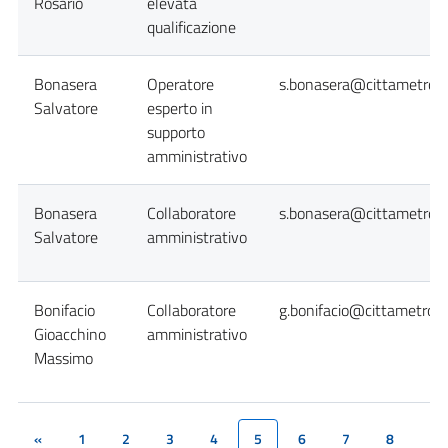
Rosario
elevata
qualificazione
Bonasera
Operatore
s.bonasera@cittametropo
Salvatore
esperto in
supporto
amministrativo
Bonasera
Collaboratore
s.bonasera@cittametropo
Salvatore
amministrativo
Bonifacio
Collaboratore
g.bonifacio@cittametropo
Gioacchino
amministrativo
Massimo
«
1
2
3
4
5
6
7
8
(current)