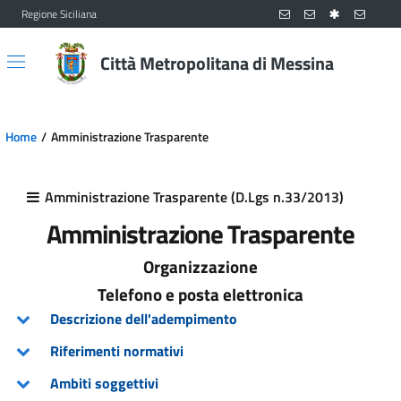
Regione Siciliana
Vai al contenuto principale
Vai al menu principale
Città Metropolitana di Messina
Home
Amministrazione Trasparente
Amministrazione Trasparente (D.Lgs n.33/2013)
Amministrazione Trasparente
Organizzazione
Telefono e posta elettronica
Descrizione dell'adempimento
Riferimenti normativi
Ambiti soggettivi