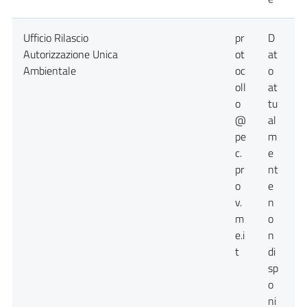
Ufficio Rilascio
pr
D
D
Autorizzazione Unica
ot
at
a
Ambientale
oc
o
n
oll
at
d
o
tu
@
al
pe
m
c.
e
pr
nt
o
e
v.
n
m
o
e.i
n
t
di
sp
o
ni