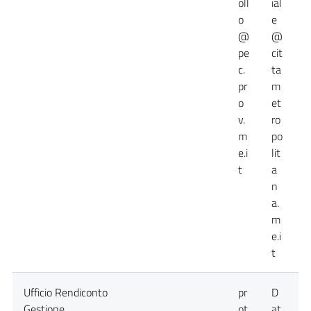
oll
ial
o
e
@
@
pe
cit
c.
ta
pr
m
o
et
v.
ro
m
po
e.i
lit
t
a
n
a.
m
e.i
t
Ufficio Rendiconto
pr
D
D
Gestione
ot
at
a