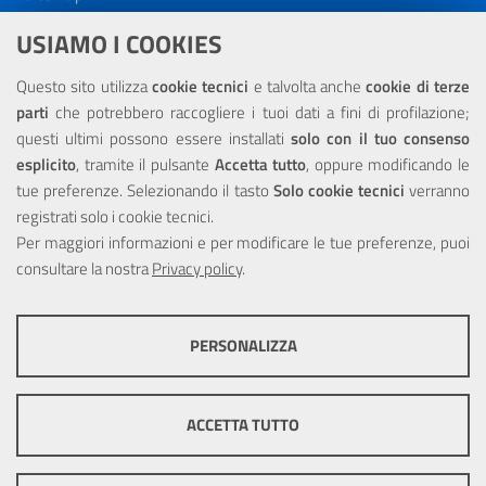
Dichiarazione di accessibilità
USIAMO I COOKIES
NOTE LEGALI
Questo sito utilizza
cookie tecnici
e talvolta anche
cookie di terze
parti
che potrebbero raccogliere i tuoi dati a fini di profilazione;
Privacy
questi ultimi possono essere installati
solo con il tuo consenso
esplicito
, tramite il pulsante
Accetta tutto
, oppure modificando le
tue preferenze. Selezionando il tasto
Solo cookie tecnici
verranno
registrati solo i cookie tecnici.
Per maggiori informazioni e per modificare le tue preferenze, puoi
Portale realizzato con la partecipazione finanziaria dell'Unione
consultare la nostra
Europea tramite i fondi del POR Sicilia 2000/2006 Misura 6.05 -
Privacy policy
.
Fondo FESR
PERSONALIZZA
COOKIE TECNICI
Questi cookie consentono la corretta navigazione del sito e la rendono
ACCETTA TUTTO
ottimale per ogni utente. Essi non raccolgono i tuoi dati e le tue
informazioni di navigazione per scopi di marketing e profilazione, e
pertanto possono essere utilizzati senza bisogno di acquisire il tuo