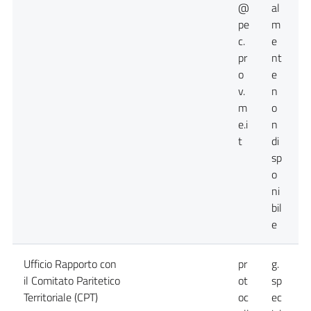
@
al
pe
m
c.
e
pr
nt
o
e
v.
n
m
o
e.i
n
t
di
sp
o
ni
bil
e
Ufficio Rapporto con
pr
g.
0
il Comitato Paritetico
ot
sp
Territoriale (CPT)
oc
ec