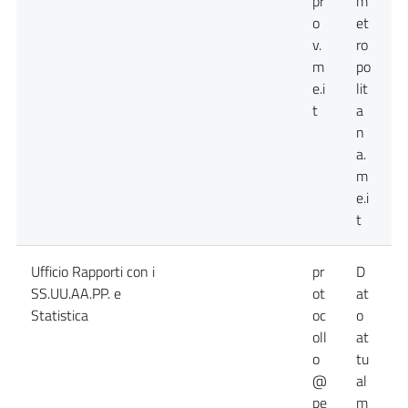
pr
m
o
et
v.
ro
m
po
e.i
lit
t
a
n
a.
m
e.i
t
Ufficio Rapporti con i
pr
D
D
SS.UU.AA.PP. e
ot
at
a
Statistica
oc
o
n
oll
at
d
o
tu
@
al
pe
m