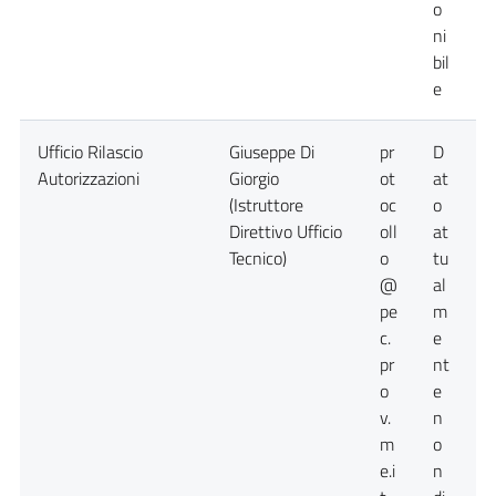
o
ni
bil
e
Ufficio Rilascio
Giuseppe Di
pr
D
D
Autorizzazioni
Giorgio
ot
at
a
(Istruttore
oc
o
n
Direttivo Ufficio
oll
at
d
Tecnico)
o
tu
@
al
pe
m
c.
e
pr
nt
o
e
v.
n
m
o
e.i
n