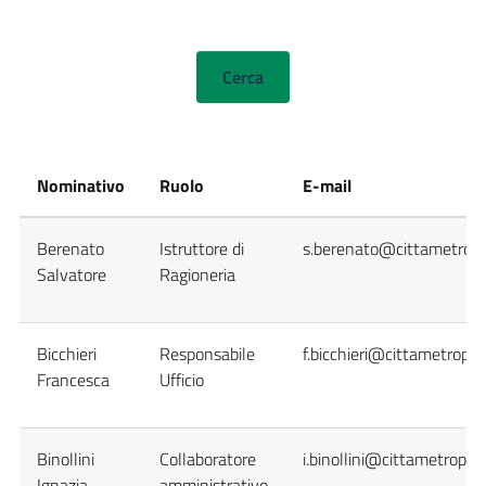
Nominativo
Ruolo
E-mail
Berenato
Istruttore di
s.berenato@cittametropol
Salvatore
Ragioneria
Bicchieri
Responsabile
f.bicchieri@cittametropol
Francesca
Ufficio
Binollini
Collaboratore
i.binollini@cittametropoli
Ignazia
amministrativo