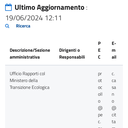
Ultimo Aggiornamento
:
19/06/2024 12:11
Ricerca
P
E-
Descrizione/Sezione
Dirigenti o
E
m
amministrativa
Responsabili
C
ail
T
Ufficio Rapporti col
pr
c.
0
Ministero della
ot
ca
Transizione Ecologica
oc
sa
oll
n
o
o
@
@
pe
cit
c.
ta