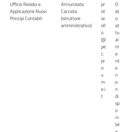
Ufficio Residui e
Annunziata
pr
D
D
Applicazione Nuovi
Cacciola
ot
at
a
Principi Contabili
(istruttore
oc
o
n
amministrativo)
oll
at
d
o
tu
@
al
pe
m
c.
e
pr
nt
o
e
v.
n
m
o
e.i
n
t
di
sp
o
ni
bil
e