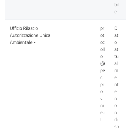
bil
e
Ufficio Rilascio
pr
D
0
Autorizzazione Unica
ot
at
Ambientale -
oc
o
oll
at
o
tu
@
al
pe
m
c.
e
pr
nt
o
e
v.
n
m
o
e.i
n
t
di
sp