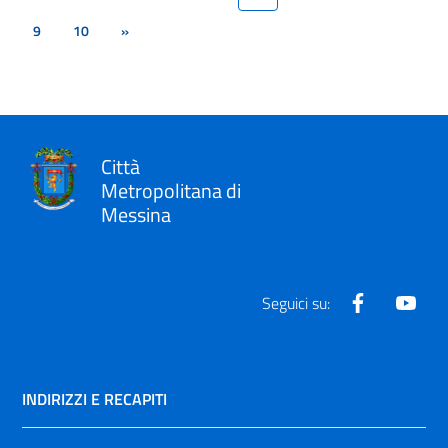
9
10
»
Città
Metropolitana di
Messina
Facebook
Yout
Seguici su:
INDIRIZZI E RECAPITI