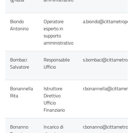
Biondo
Operatore
a.biondo@cittametropolit
Antonino
esperto in
supporto
amministrativo
Bombaci
Responsabile
s.bombaci@cittametropol
Salvatore
Ufficio
Bonannella
Istruttore
r.bonannella@cittametrop
Rita
Direttivo
Ufficio
Finanziario
Bonanno
Incarico di
r.bonanno@cittametropol