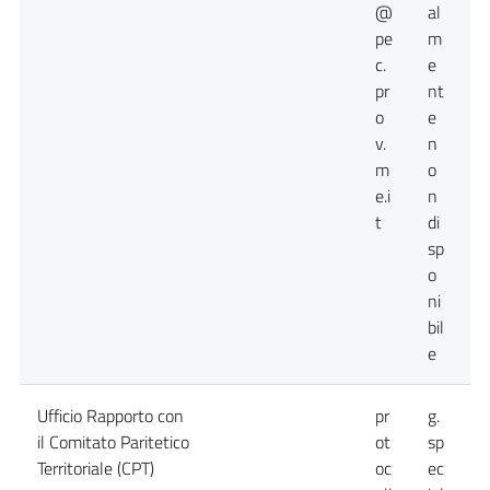
@
al
pe
m
c.
e
pr
nt
o
e
v.
n
m
o
e.i
n
t
di
sp
o
ni
bil
e
Ufficio Rapporto con
pr
g.
0
il Comitato Paritetico
ot
sp
Territoriale (CPT)
oc
ec