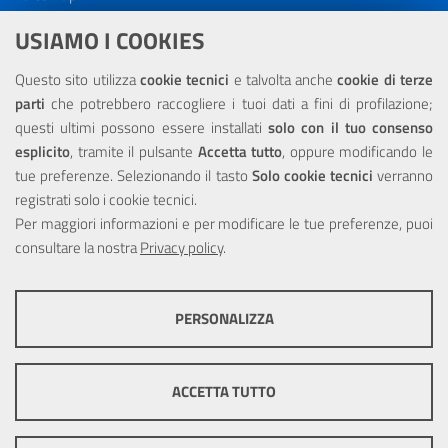
Dichiarazione di accessibilità
USIAMO I COOKIES
NOTE LEGALI
Questo sito utilizza
cookie tecnici
e talvolta anche
cookie di terze
parti
che potrebbero raccogliere i tuoi dati a fini di profilazione;
Privacy
questi ultimi possono essere installati
solo con il tuo consenso
esplicito
, tramite il pulsante
Accetta tutto
, oppure modificando le
tue preferenze. Selezionando il tasto
Solo cookie tecnici
verranno
registrati solo i cookie tecnici.
Per maggiori informazioni e per modificare le tue preferenze, puoi
Portale realizzato con la partecipazione finanziaria dell'Unione
consultare la nostra
Europea tramite i fondi del POR Sicilia 2000/2006 Misura 6.05 -
Privacy policy
.
Fondo FESR
PERSONALIZZA
COOKIE TECNICI
Questi cookie consentono la corretta navigazione del sito e la rendono
ACCETTA TUTTO
ottimale per ogni utente. Essi non raccolgono i tuoi dati e le tue
informazioni di navigazione per scopi di marketing e profilazione, e
pertanto possono essere utilizzati senza bisogno di acquisire il tuo