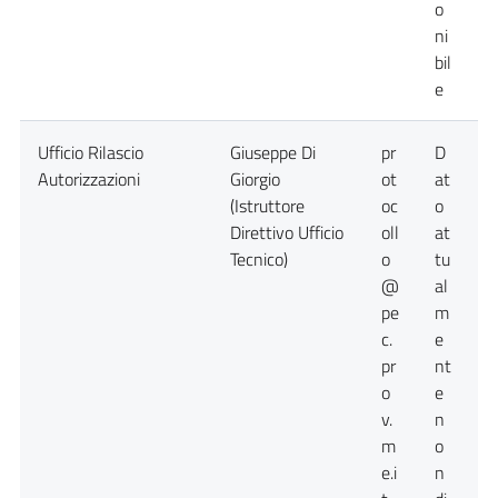
o
ni
bil
e
Ufficio Rilascio
Giuseppe Di
pr
D
D
Autorizzazioni
Giorgio
ot
at
a
(Istruttore
oc
o
n
Direttivo Ufficio
oll
at
d
Tecnico)
o
tu
@
al
pe
m
c.
e
pr
nt
o
e
v.
n
m
o
e.i
n