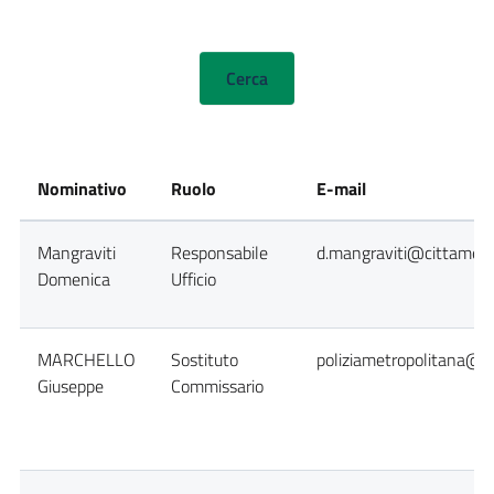
Nominativo
Ruolo
E-mail
Mangraviti
Responsabile
d.mangraviti@cittametro
Domenica
Ufficio
MARCHELLO
Sostituto
poliziametropolitana@ci
Giuseppe
Commissario