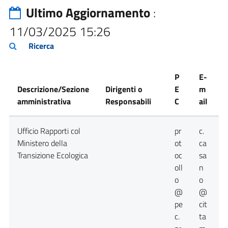
Ultimo Aggiornamento
:
11/03/2025 15:26
Ricerca
P
E-
Descrizione/Sezione
Dirigenti o
E
m
amministrativa
Responsabili
C
ail
T
Ufficio Rapporti col
pr
c.
0
Ministero della
ot
ca
Transizione Ecologica
oc
sa
oll
n
o
o
@
@
pe
cit
c.
ta