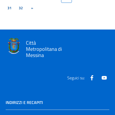
31
32
»
Città
Metropolitana di
Messina
Facebook
Yout
Seguici su:
INDIRIZZI E RECAPITI