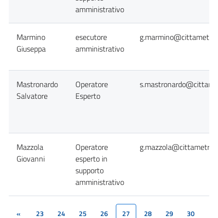
amministrativo
Marmino
esecutore
g.marmino@cittametropo
Giuseppa
amministrativo
Mastronardo
Operatore
s.mastronardo@cittamet
Salvatore
Esperto
Mazzola
Operatore
g.mazzola@cittametropo
Giovanni
esperto in
supporto
amministrativo
«
23
24
25
26
27
28
29
30
(current)