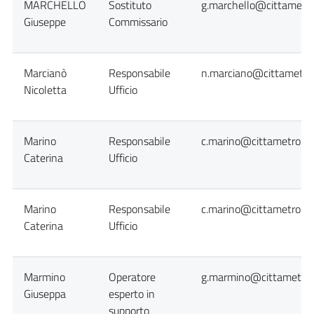
MARCHELLO
Sostituto
g.marchello@cittametro
Giuseppe
Commissario
Marcianò
Responsabile
n.marciano@cittametrop
Nicoletta
Ufficio
Marino
Responsabile
c.marino@cittametropol
Caterina
Ufficio
Marino
Responsabile
c.marino@cittametropol
Caterina
Ufficio
Marmino
Operatore
g.marmino@cittametropo
Giuseppa
esperto in
supporto