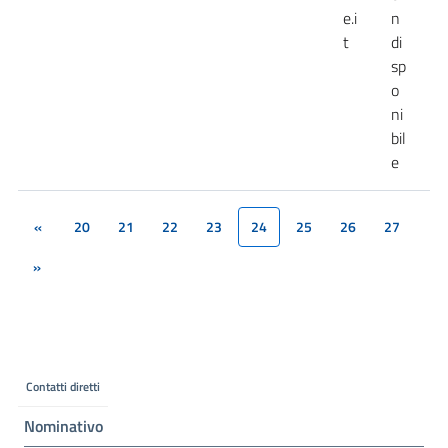
e.i
n
t
di
sp
o
ni
bil
e
«
20
21
22
23
24
25
26
27
(current)
»
Contatti diretti
Nominativo