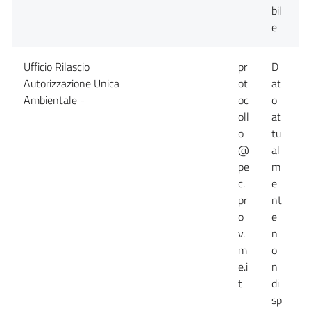
bil
e
Ufficio Rilascio
pr
D
0
Autorizzazione Unica
ot
at
Ambientale -
oc
o
oll
at
o
tu
@
al
pe
m
c.
e
pr
nt
o
e
v.
n
m
o
e.i
n
t
di
sp