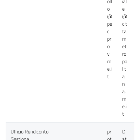
oll
ial
o
e
@
@
pe
cit
c.
ta
pr
m
o
et
v.
ro
m
po
e.i
lit
t
a
n
a.
m
e.i
t
Ufficio Rendiconto
pr
D
D
Gestione
ot
at
a