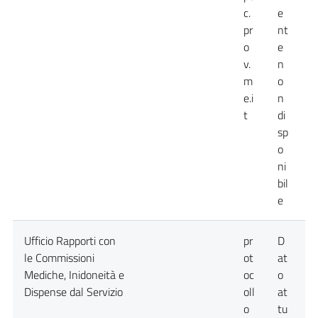
c.
e
pr
nt
o
e
v.
n
m
o
e.i
n
t
di
sp
o
ni
bil
e
Ufficio Rapporti con
pr
D
D
le Commissioni
ot
at
a
Mediche, Inidoneità e
oc
o
n
Dispense dal Servizio
oll
at
d
o
tu