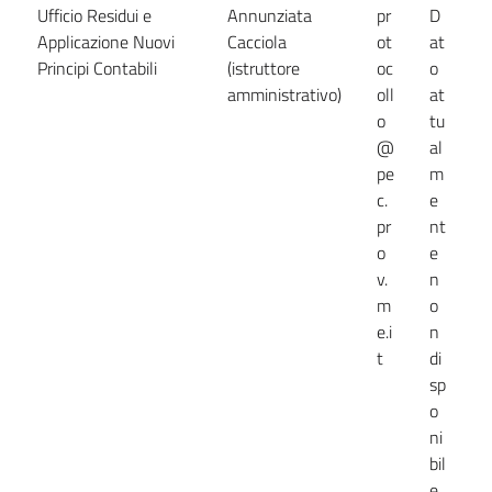
Ufficio Residui e
Annunziata
pr
D
D
Applicazione Nuovi
Cacciola
ot
at
a
Principi Contabili
(istruttore
oc
o
n
amministrativo)
oll
at
d
o
tu
@
al
pe
m
c.
e
pr
nt
o
e
v.
n
m
o
e.i
n
t
di
sp
o
ni
bil
e