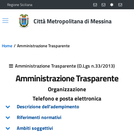
Regione Siciliana
Vai al contenuto principale
Vai al menu principale
Città Metropolitana di Messina
Home
Amministrazione Trasparente
Amministrazione Trasparente (D.Lgs n.33/2013)
Amministrazione Trasparente
Organizzazione
Telefono e posta elettronica
Descrizione dell'adempimento
Riferimenti normativi
Ambiti soggettivi