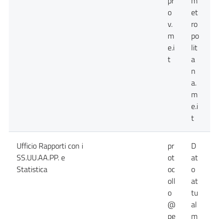
pr
m
o
et
v.
ro
m
po
e.i
lit
t
a
n
a.
m
e.i
t
Ufficio Rapporti con i
pr
D
D
SS.UU.AA.PP. e
ot
at
a
Statistica
oc
o
n
oll
at
d
o
tu
@
al
pe
m