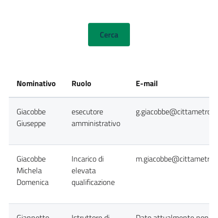
Nominativo
Ruolo
E-mail
Giacobbe
esecutore
g.giacobbe@cittametropol
Giuseppe
amministrativo
Giacobbe
Incarico di
m.giacobbe@cittametropo
Michela
elevata
Domenica
qualificazione
Giannetto
Istruttore di
Dato attualmente non dis