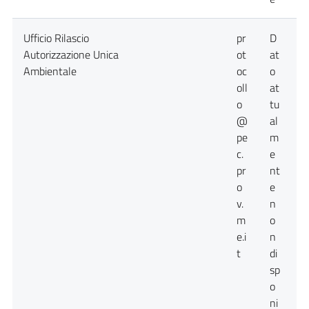
Ufficio Rilascio
pr
D
D
Autorizzazione Unica
ot
at
a
Ambientale
oc
o
n
oll
at
d
o
tu
@
al
pe
m
c.
e
pr
nt
o
e
v.
n
m
o
e.i
n
t
di
sp
o
ni