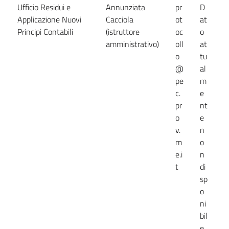
Ufficio Residui e
Annunziata
pr
D
D
Applicazione Nuovi
Cacciola
ot
at
a
Principi Contabili
(istruttore
oc
o
n
amministrativo)
oll
at
d
o
tu
@
al
pe
m
c.
e
pr
nt
o
e
v.
n
m
o
e.i
n
t
di
sp
o
ni
bil
e