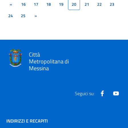
«
16
17
18
19
20
21
22
23
(current)
24
25
»
Città
Metropolitana di
Messina
Facebook
Yout
Seguici su:
INDIRIZZI E RECAPITI