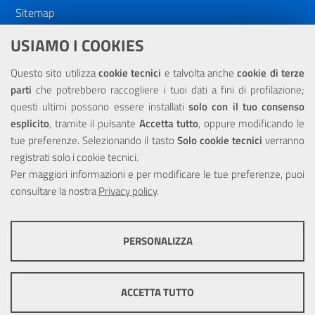
Sitemap
Dichiarazione di accessibilità
USIAMO I COOKIES
NOTE LEGALI
Questo sito utilizza
cookie tecnici
e talvolta anche
cookie di terze
parti
che potrebbero raccogliere i tuoi dati a fini di profilazione;
Privacy
questi ultimi possono essere installati
solo con il tuo consenso
esplicito
, tramite il pulsante
Accetta tutto
, oppure modificando le
tue preferenze. Selezionando il tasto
Solo cookie tecnici
verranno
registrati solo i cookie tecnici.
Per maggiori informazioni e per modificare le tue preferenze, puoi
Portale realizzato con la partecipazione finanziaria dell'Unione
consultare la nostra
Europea tramite i fondi del POR Sicilia 2000/2006 Misura 6.05 -
Privacy policy
.
Fondo FESR
PERSONALIZZA
COOKIE TECNICI
Questi cookie consentono la corretta navigazione del sito e la rendono
ACCETTA TUTTO
ottimale per ogni utente. Essi non raccolgono i tuoi dati e le tue
informazioni di navigazione per scopi di marketing e profilazione, e