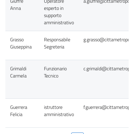
Giuffrè
Operatore
a.giuffre@cittametropolit
Anna
esperto in
supporto
amministrativo
Grasso
Responsabile
g.grasso@cittametropolit
Giuseppina
Segreteria
Grimaldi
Funzionario
c.grimaldi@cittametropol
Carmela
Tecnico
Guerrera
istruttore
f.guerrera@cittametropol
Felicia
amministrativo