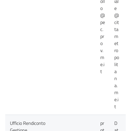
oll
ial
o
e
@
@
pe
cit
c.
ta
pr
m
o
et
v.
ro
m
po
e.i
lit
t
a
n
a.
m
e.i
t
Ufficio Rendiconto
pr
D
D
Gestione
ot
at
a