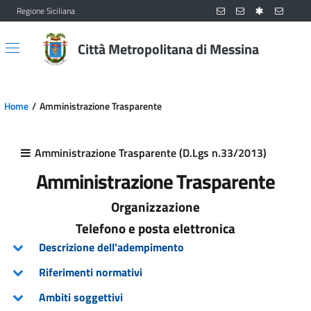
Regione Siciliana
Vai al contenuto principale
Vai al menu principale
Città Metropolitana di Messina
Home
Amministrazione Trasparente
Amministrazione Trasparente (D.Lgs n.33/2013)
Amministrazione Trasparente
Organizzazione
Telefono e posta elettronica
Descrizione dell'adempimento
Riferimenti normativi
Ambiti soggettivi