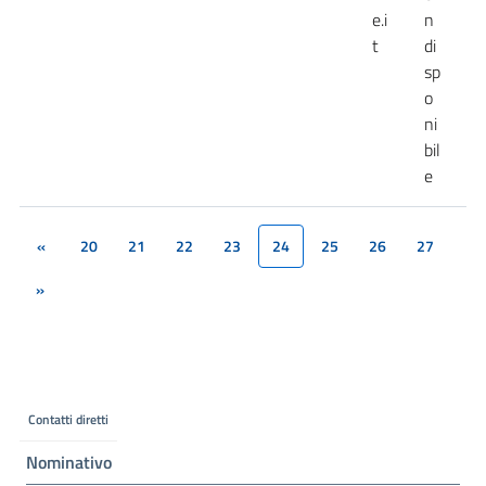
e.i
n
t
di
sp
o
ni
bil
e
«
20
21
22
23
24
25
26
27
(current)
»
Contatti diretti
Nominativo