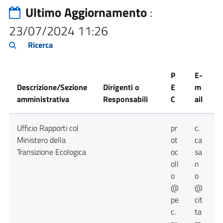
Ultimo Aggiornamento
:
23/07/2024 11:26
Ricerca
P
E-
Descrizione/Sezione
Dirigenti o
E
m
amministrativa
Responsabili
C
ail
T
Ufficio Rapporti col
pr
c.
0
Ministero della
ot
ca
Transizione Ecologica
oc
sa
oll
n
o
o
@
@
pe
cit
c.
ta