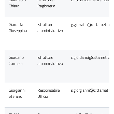
Chiara
Ragioneria
Giarraffa
istruttore
g.giarraffa@cittametropol
Giuseppina
amministrativo
Giordano
istruttore
c.giordano@cittametropol
Carmela
amministrativo
Giorgianni
Responsabile
s.giorgianni@cittametropo
Stefano
Ufficio