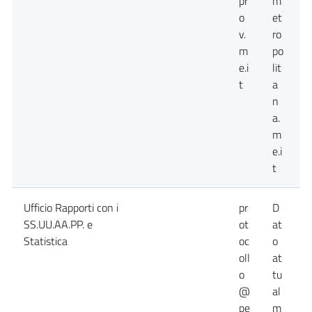
pr
m
o
et
v.
ro
m
po
e.i
lit
t
a
n
a.
m
e.i
t
Ufficio Rapporti con i
pr
D
D
SS.UU.AA.PP. e
ot
at
a
Statistica
oc
o
n
oll
at
d
o
tu
@
al
pe
m