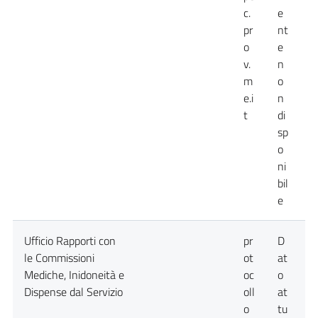
c.
e
pr
nt
o
e
v.
n
m
o
e.i
n
t
di
sp
o
ni
bil
e
Ufficio Rapporti con
pr
D
D
le Commissioni
ot
at
a
Mediche, Inidoneità e
oc
o
n
Dispense dal Servizio
oll
at
d
o
tu