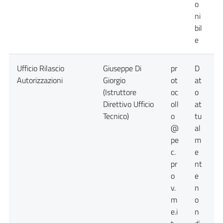
o
ni
bil
e
Ufficio Rilascio
Giuseppe Di
pr
D
D
Autorizzazioni
Giorgio
ot
at
a
(Istruttore
oc
o
n
Direttivo Ufficio
oll
at
d
Tecnico)
o
tu
@
al
pe
m
c.
e
pr
nt
o
e
v.
n
m
o
e.i
n