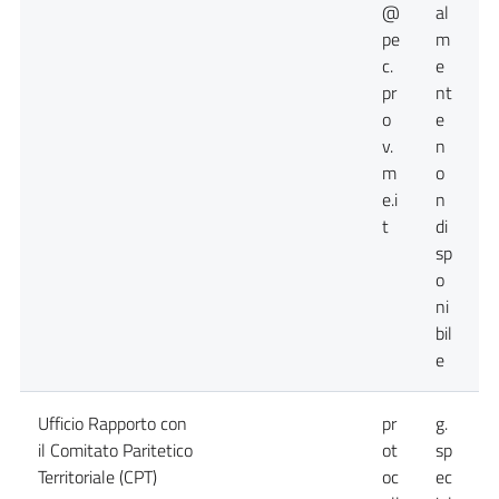
@
al
pe
m
c.
e
pr
nt
o
e
v.
n
m
o
e.i
n
t
di
sp
o
ni
bil
e
Ufficio Rapporto con
pr
g.
0
il Comitato Paritetico
ot
sp
Territoriale (CPT)
oc
ec