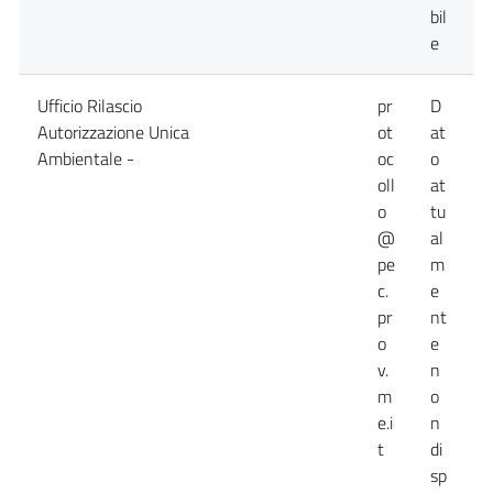
bil
e
Ufficio Rilascio
pr
D
0
Autorizzazione Unica
ot
at
Ambientale -
oc
o
oll
at
o
tu
@
al
pe
m
c.
e
pr
nt
o
e
v.
n
m
o
e.i
n
t
di
sp