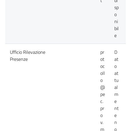
t
di
sp
o
ni
bil
e
Ufficio Rilevazione
pr
D
D
Presenze
ot
at
a
oc
o
n
oll
at
d
o
tu
@
al
pe
m
c.
e
pr
nt
o
e
v.
n
m
o