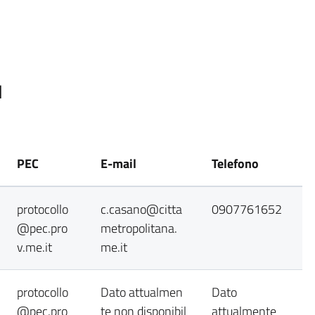
1
PEC
E-mail
Telefono
protocollo
c.casano@citta
0907761652
@pec.pro
metropolitana.
v.me.it
me.it
protocollo
Dato attualmen
Dato
@pec.pro
te non disponibil
attualmente