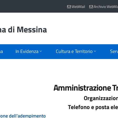
WebMail
Archivio WebMa
na di Messina
ma
In Evidenza
Cultura e Territorio
Serv
Amministrazione T
Organizzazio
Telefono e posta ele
ione dell'adempimento