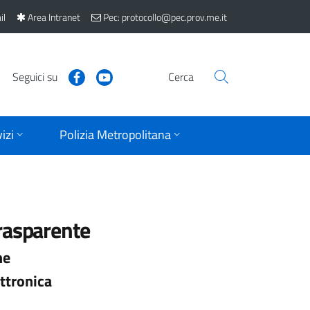
il
Area Intranet
Pec: protocollo@pec.prov.me.it
Seguici su
Cerca
izi
Polizia Metropolitana
rasparente
ne
ttronica