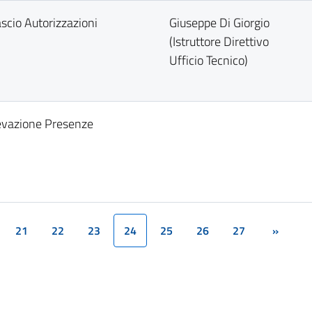
ascio Autorizzazioni
Giuseppe Di Giorgio
(Istruttore Direttivo
Ufficio Tecnico)
levazione Presenze
21
22
23
24
25
26
27
»
(current)