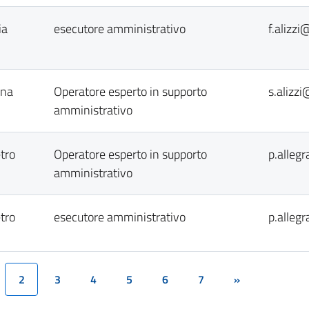
ia
esecutore amministrativo
f.alizz
ana
Operatore esperto in supporto
s.alizz
amministrativo
etro
Operatore esperto in supporto
p.alleg
amministrativo
etro
esecutore amministrativo
p.alleg
2
3
4
5
6
7
»
(current)