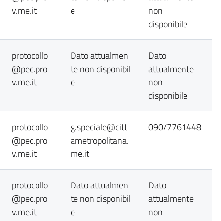
v.me.it
e
non
disponibile
protocollo
Dato attualmen
Dato
@pec.pro
te non disponibil
attualmente
v.me.it
e
non
disponibile
protocollo
g.speciale@citt
090/7761448
@pec.pro
ametropolitana.
v.me.it
me.it
protocollo
Dato attualmen
Dato
@pec.pro
te non disponibil
attualmente
v.me.it
e
non