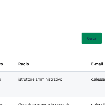
vo
Ruolo
E-mail
o
istruttore amministrativo
c.aless
vana
Operatore esperto in supporto
s.aless