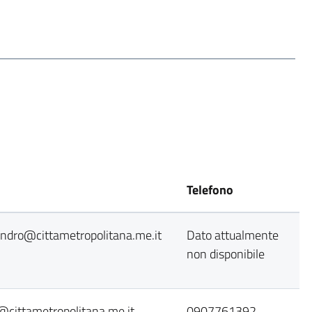
Telefono
andro@cittametropolitana.me.it
Dato attualmente
non disponibile
i@cittametropolitana.me.it
0907761392