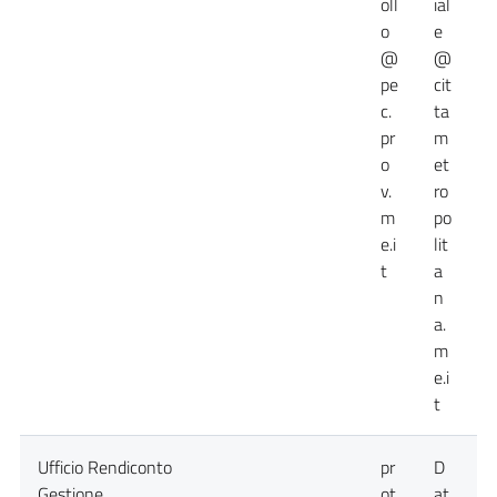
oll
ial
o
e
@
@
pe
cit
c.
ta
pr
m
o
et
v.
ro
m
po
e.i
lit
t
a
n
a.
m
e.i
t
Ufficio Rendiconto
pr
D
D
Gestione
ot
at
a