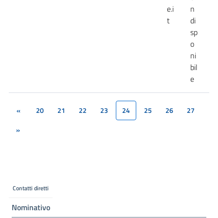
e.i
n
t
di
sp
o
ni
bil
e
«
20
21
22
23
24
25
26
27
(current)
»
Contatti diretti
Nominativo