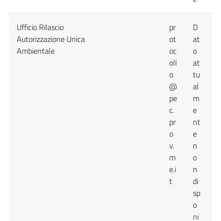
Ufficio Rilascio
pr
D
D
Autorizzazione Unica
ot
at
a
Ambientale
oc
o
n
oll
at
d
o
tu
@
al
pe
m
c.
e
pr
nt
o
e
v.
n
m
o
e.i
n
t
di
sp
o
ni