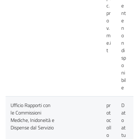
c.
e
pr
nt
o
e
v.
n
m
o
e.i
n
t
di
sp
o
ni
bil
e
Ufficio Rapporti con
pr
D
D
le Commissioni
ot
at
a
Mediche, Inidoneità e
oc
o
n
Dispense dal Servizio
oll
at
d
o
tu