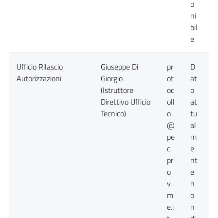
o
ni
bil
e
Ufficio Rilascio
Giuseppe Di
pr
D
D
Autorizzazioni
Giorgio
ot
at
a
(Istruttore
oc
o
n
Direttivo Ufficio
oll
at
d
Tecnico)
o
tu
@
al
pe
m
c.
e
pr
nt
o
e
v.
n
m
o
e.i
n