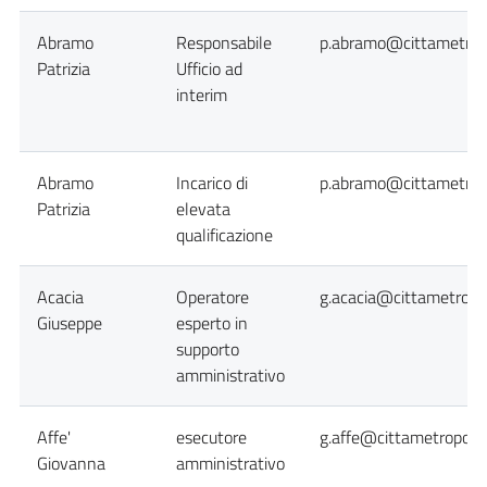
Abramo
Responsabile
p.abramo@cittametropo
Patrizia
Ufficio ad
interim
Abramo
Incarico di
p.abramo@cittametropo
Patrizia
elevata
qualificazione
Acacia
Operatore
g.acacia@cittametropol
Giuseppe
esperto in
supporto
amministrativo
Affe'
esecutore
g.affe@cittametropolit
Giovanna
amministrativo