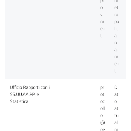
pr
m
o
et
v.
ro
m
po
e.i
lit
t
a
n
a.
m
e.i
t
Ufficio Rapporti con i
pr
D
D
SS.UU.AA.PP. e
ot
at
a
Statistica
oc
o
n
oll
at
d
o
tu
@
al
pe
m