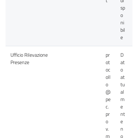
t
di
sp
o
ni
bil
e
Ufficio Rilevazione
pr
D
D
Presenze
ot
at
a
oc
o
n
oll
at
d
o
tu
@
al
pe
m
c.
e
pr
nt
o
e
v.
n
m
o