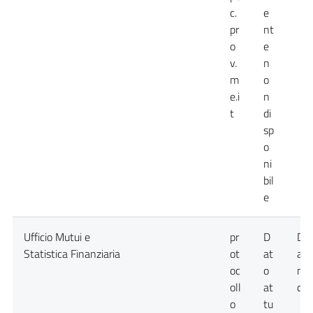
c.
e
pr
nt
o
e
v.
n
m
o
e.i
n
t
di
sp
o
ni
bil
e
Ufficio Mutui e
pr
D
Da
Statistica Finanziaria
ot
at
att
oc
o
no
oll
at
dis
o
tu