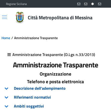
Regione Siciliana
Vai al contenuto principale
Vai al menu principale
Città Metropolitana di Messina
Home
Amministrazione Trasparente
Amministrazione Trasparente (D.Lgs n.33/2013)
Amministrazione Trasparente
Organizzazione
Telefono e posta elettronica
Descrizione dell'adempimento
Riferimenti normativi
Ambiti soggettivi