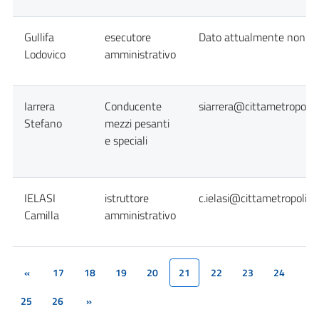
Gullifa
esecutore
Dato attualmente non dis
Lodovico
amministrativo
Iarrera
Conducente
siarrera@cittametropolit
Stefano
mezzi pesanti
e speciali
IELASI
istruttore
c.ielasi@cittametropolita
Camilla
amministrativo
«
17
18
19
20
21
22
23
24
(current)
25
26
»