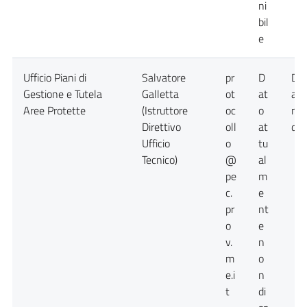
ni
bil
e
Ufficio Piani di
Salvatore
pr
D
Da
Gestione e Tutela
Galletta
ot
at
att
Aree Protette
(Istruttore
oc
o
no
Direttivo
oll
at
dis
Ufficio
o
tu
Tecnico)
@
al
pe
m
c.
e
pr
nt
o
e
v.
n
m
o
e.i
n
t
di