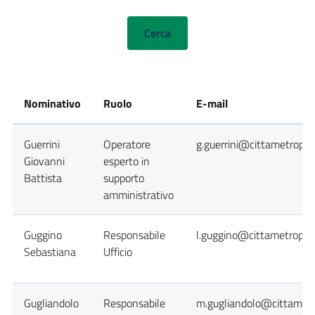
Nominativo
Ruolo
E-mail
Guerrini
Operatore
g.guerrini@cittametropoli
Giovanni
esperto in
Battista
supporto
amministrativo
Guggino
Responsabile
l.guggino@cittametropoli
Sebastiana
Ufficio
Gugliandolo
Responsabile
m.gugliandolo@cittametr