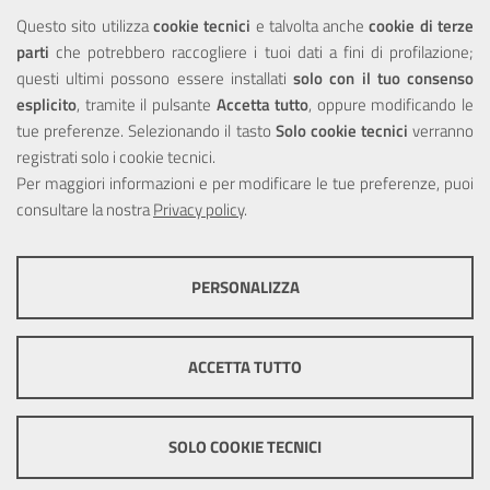
NOTE LEGALI
Questo sito utilizza
cookie tecnici
e talvolta anche
cookie di terze
parti
che potrebbero raccogliere i tuoi dati a fini di profilazione;
Privacy
questi ultimi possono essere installati
solo con il tuo consenso
esplicito
, tramite il pulsante
Accetta tutto
, oppure modificando le
tue preferenze. Selezionando il tasto
Solo cookie tecnici
verranno
registrati solo i cookie tecnici.
Per maggiori informazioni e per modificare le tue preferenze, puoi
Portale realizzato con la partecipazione finanziaria dell'Unione
consultare la nostra
Europea tramite i fondi del POR Sicilia 2000/2006 Misura 6.05 -
Privacy policy
.
Fondo FESR
PERSONALIZZA
COOKIE TECNICI
Questi cookie consentono la corretta navigazione del sito e la rendono
ACCETTA TUTTO
ottimale per ogni utente. Essi non raccolgono i tuoi dati e le tue
informazioni di navigazione per scopi di marketing e profilazione, e
pertanto possono essere utilizzati senza bisogno di acquisire il tuo
© Copyright 2025 Città Metropolitana di Messina -
Credits
|
consenso.
SOLO COOKIE TECNICI
Impostazioni Cookie
Mostra altre informazioni