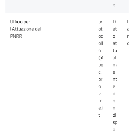
e
Ufficio per
pr
D
Da
l’Attuazione del
ot
at
att
PNRR
oc
o
no
oll
at
dis
o
tu
@
al
pe
m
c.
e
pr
nt
o
e
v.
n
m
o
e.i
n
t
di
sp
o