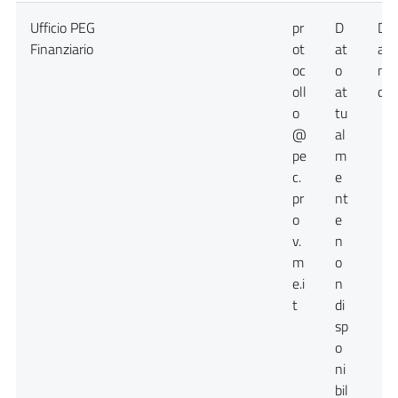
Ufficio PEG
pr
D
Da
Finanziario
ot
at
att
oc
o
no
oll
at
dis
o
tu
@
al
pe
m
c.
e
pr
nt
o
e
v.
n
m
o
e.i
n
t
di
sp
o
ni
bil