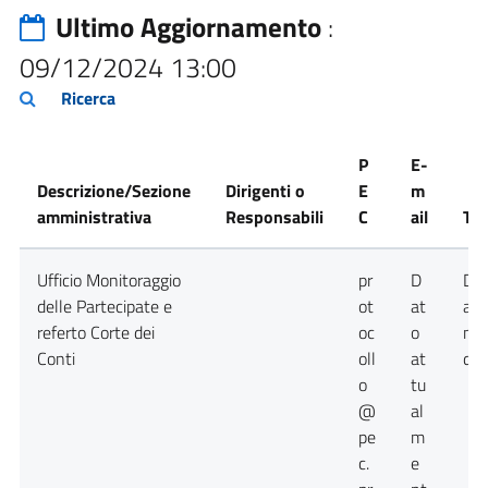
Ultimo Aggiornamento
:
09/12/2024 13:00
Ricerca
P
E-
Descrizione/Sezione
Dirigenti o
E
m
amministrativa
Responsabili
C
ail
Tel
Ufficio Monitoraggio
pr
D
Da
delle Partecipate e
ot
at
att
referto Corte dei
oc
o
no
Conti
oll
at
dis
o
tu
@
al
pe
m
c.
e