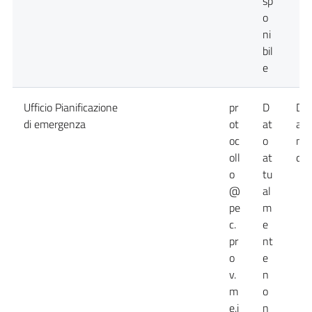
sp
o
ni
bil
e
Ufficio Pianificazione
pr
D
Da
di emergenza
ot
at
att
oc
o
no
oll
at
dis
o
tu
@
al
pe
m
c.
e
pr
nt
o
e
v.
n
m
o
e.i
n