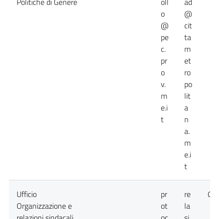
Politiche di Genere
oll
ad
o
@
@
cit
pe
ta
c.
m
pr
et
o
ro
v.
po
m
lit
e.i
a
t
n
a.
m
e.i
t
Ufficio
pr
re
09
Organizzazione e
ot
la
relazioni sindacali
oc
si