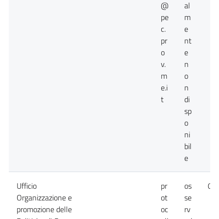
@
al
pe
m
c.
e
pr
nt
o
e
v.
n
m
o
e.i
n
t
di
sp
o
ni
bil
e
Ufficio
pr
os
09
Organizzazione e
ot
se
promozione delle
oc
rv