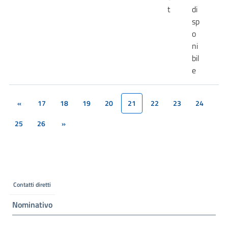
t
di
sp
o
ni
bil
e
«
17
18
19
20
21
22
23
24
(current)
25
26
»
Contatti diretti
Nominativo