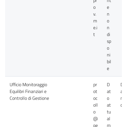
pr
nt
o
e
v.
n
m
o
e.i
n
t
di
sp
o
ni
bil
e
Ufficio Monitoraggio
pr
D
Da
Equilibri Finanziari e
ot
at
att
Controllo di Gestione
oc
o
no
oll
at
dis
o
tu
@
al
pe
m