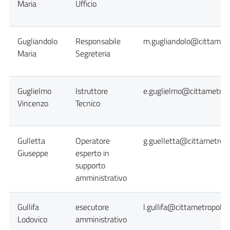
Maria
Ufficio
Gugliandolo
Responsabile
m.gugliandolo@cittametr
Maria
Segreteria
Guglielmo
Istruttore
e.guglielmo@cittametropo
Vincenzo
Tecnico
Gulletta
Operatore
g.guelletta@cittametropo
Giuseppe
esperto in
supporto
amministrativo
Gullifa
esecutore
l.gullifa@cittametropolit
Lodovico
amministrativo