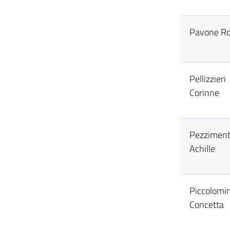
Pavone Ro
Pellizzieri
Corinne
Pezziment
Achille
Piccolomin
Concetta