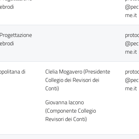
ebrodi
@pec.
me.it
 Progettazione
protoc
ebrodi
@pec.
me.it
opolitana di
Clelia Mogavero (Presidente
protoc
Collegio dei Revisori dei
@pec.
Conti)
me.it
Giovanna Iacono
(Componente Collegio
Revisori dei Conti)