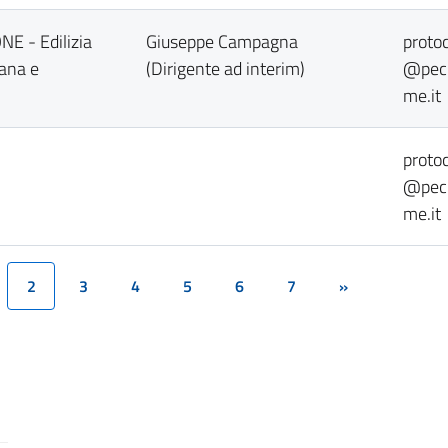
NE - Edilizia
Giuseppe Campagna
protoc
ana e
(Dirigente ad interim)
@pec.
me.it
protoc
@pec.
me.it
2
3
4
5
6
7
»
(current)