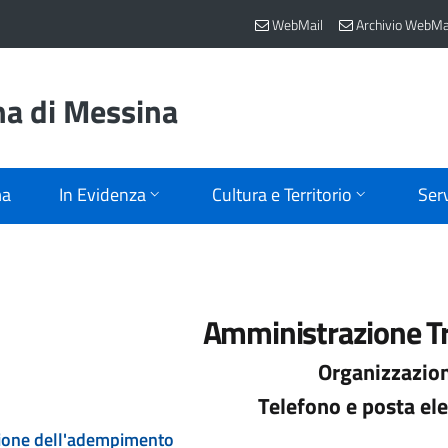
WebMail
Archivio WebMa
na di Messina
ma
In Evidenza
Cultura e Territorio
Serv
Amministrazione T
Organizzazio
Telefono e posta ele
ione dell'adempimento