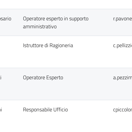
sario
Operatore esperto in supporto
r.pavone
amministrativo
Istruttore di Ragioneria
c.pelliz
i
Operatore Esperto
a.pezzim
i
Responsabile Ufficio
cpiccolo