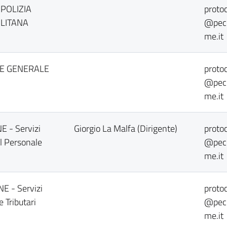
 POLIZIA
protoc
LITANA
@pec.
me.it
E GENERALE
protoc
@pec.
me.it
E - Servizi
Giorgio La Malfa (Dirigente)
protoc
el Personale
@pec.
me.it
NE - Servizi
protoc
e Tributari
@pec.
me.it