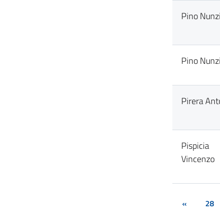
Pino Nunz
Pino Nunz
Pirera Ant
Pispicia
Vincenzo
«
28