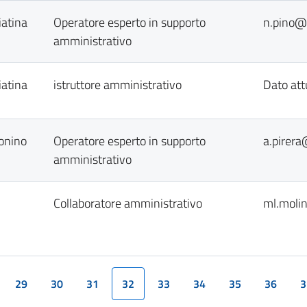
iatina
Operatore esperto in supporto
n.pino@c
amministrativo
iatina
istruttore amministrativo
Dato att
onino
Operatore esperto in supporto
a.pirera
amministrativo
Collaboratore amministrativo
ml.molin
29
30
31
32
33
34
35
36
3
(current)