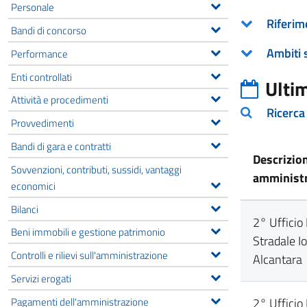
Personale
Riferim
Bandi di concorso
Ambiti 
Performance
Enti controllati
Ulti
Attività e procedimenti
Ricerca
Provvedimenti
Bandi di gara e contratti
Descrizio
Sovvenzioni, contributi, sussidi, vantaggi
amministr
economici
Bilanci
2° Ufficio
Beni immobili e gestione patrimonio
Stradale I
Controlli e rilievi sull'amministrazione
Alcantara
Servizi erogati
Pagamenti dell'amministrazione
2° Ufficio