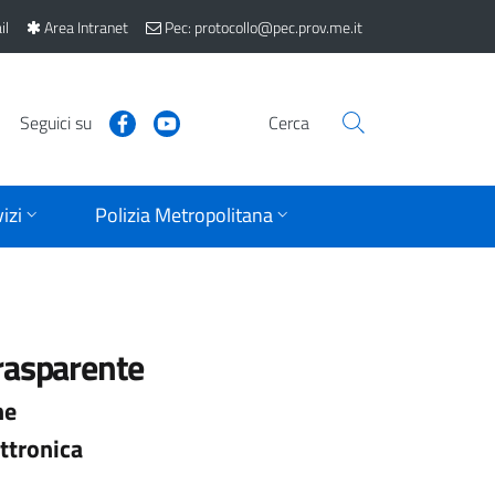
il
Area Intranet
Pec: protocollo@pec.prov.me.it
Seguici su
Cerca
izi
Polizia Metropolitana
rasparente
ne
ttronica