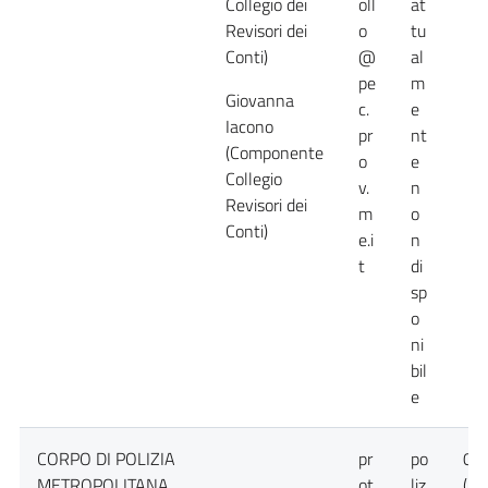
Collegio dei
oll
at
Revisori dei
o
tu
Conti)
@
al
pe
m
Giovanna
c.
e
Iacono
pr
nt
(Componente
o
e
Collegio
v.
n
Revisori dei
m
o
Conti)
e.i
n
t
di
sp
o
ni
bil
e
CORPO DI POLIZIA
pr
po
09
METROPOLITANA
ot
liz
( C