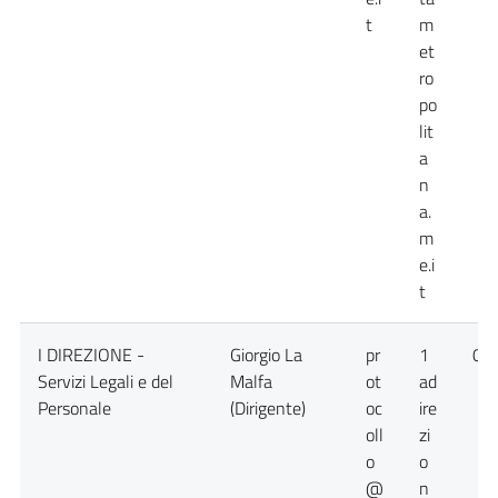
t
m
et
ro
po
lit
a
n
a.
m
e.i
t
I DIREZIONE -
Giorgio La
pr
1
09
Servizi Legali e del
Malfa
ot
ad
Personale
(Dirigente)
oc
ire
oll
zi
o
o
@
n