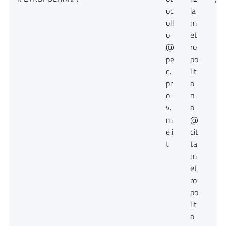
oc
ia
oll
m
o
et
@
ro
pe
po
c.
lit
pr
a
o
n
v.
a
m
@
e.i
cit
t
ta
m
et
ro
po
lit
a