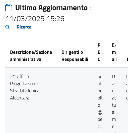
Ultimo Aggiornamento
:
11/03/2025 15:26
Ricerca
P
E-
Descrizione/Sezione
Dirigenti o
E
m
amministrativa
Responsabili
C
ail
Tel
2° Ufficio
pr
D
Da
Progettazione
ot
at
att
Stradale Ionica-
oc
o
no
Alcantara
oll
at
dis
o
tu
@
al
pe
m
c.
e