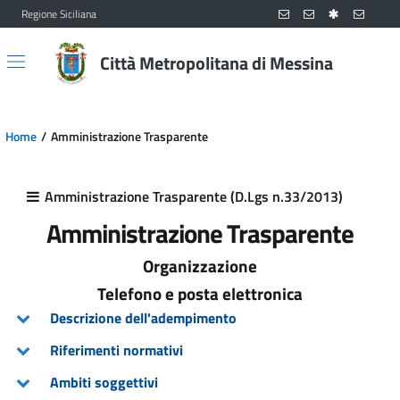
Regione Siciliana
Vai al contenuto principale
Vai al menu principale
Città Metropolitana di Messina
Home
Amministrazione Trasparente
Amministrazione Trasparente (D.Lgs n.33/2013)
Amministrazione Trasparente
Organizzazione
Telefono e posta elettronica
Descrizione dell'adempimento
Riferimenti normativi
Ambiti soggettivi