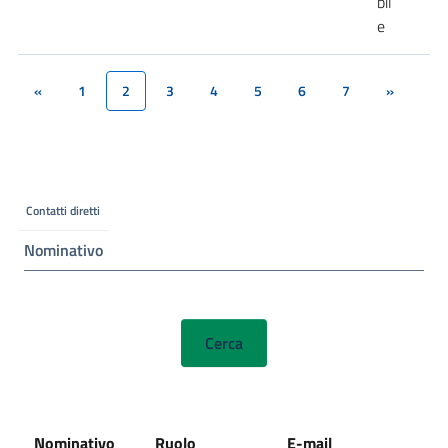
bil
e
«
1
2
3
4
5
6
7
»
(current)
Contatti diretti
Nominativo
Nominativo
Ruolo
E-mail