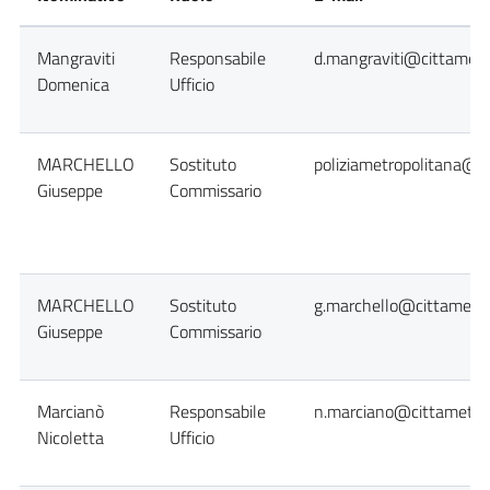
Mangraviti
Responsabile
d.mangraviti@cittametro
Domenica
Ufficio
MARCHELLO
Sostituto
poliziametropolitana@ci
Giuseppe
Commissario
MARCHELLO
Sostituto
g.marchello@cittametro
Giuseppe
Commissario
Marcianò
Responsabile
n.marciano@cittametrop
Nicoletta
Ufficio