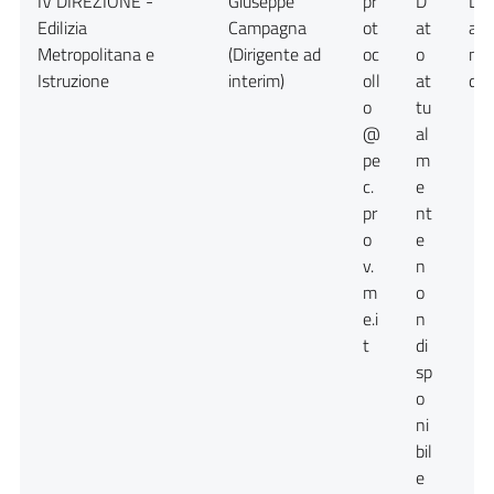
IV DIREZIONE -
Giuseppe
pr
D
Da
Edilizia
Campagna
ot
at
att
Metropolitana e
(Dirigente ad
oc
o
no
Istruzione
interim)
oll
at
dis
o
tu
@
al
pe
m
c.
e
pr
nt
o
e
v.
n
m
o
e.i
n
t
di
sp
o
ni
bil
e