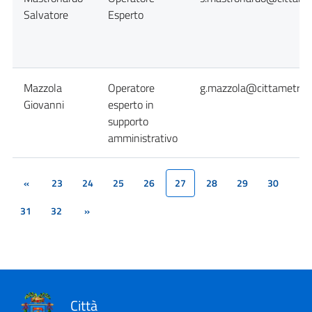
Salvatore
Esperto
Mazzola
Operatore
g.mazzola@cittametropo
Giovanni
esperto in
supporto
amministrativo
«
23
24
25
26
27
28
29
30
(current)
31
32
»
Città