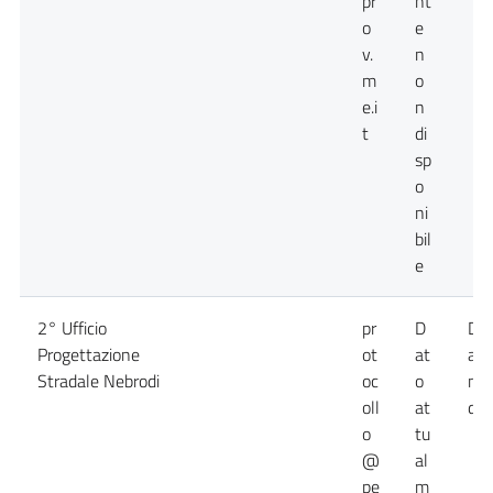
pr
nt
o
e
v.
n
m
o
e.i
n
t
di
sp
o
ni
bil
e
2° Ufficio
pr
D
Da
Progettazione
ot
at
att
Stradale Nebrodi
oc
o
no
oll
at
dis
o
tu
@
al
pe
m