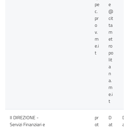
pe
e
c.
@
pr
cit
o
ta
v.
m
m
et
e.i
ro
t
po
lit
a
n
a.
m
e.i
t
II DIREZIONE -
pr
D
Da
Servizi Finanziari e
ot
at
att