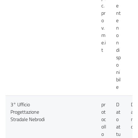
c.
e
pr
nt
o
e
v.
n
m
o
e.i
n
t
di
sp
o
ni
bil
e
3° Ufficio
pr
D
Da
Progettazione
ot
at
att
Stradale Nebrodi
oc
o
no
oll
at
dis
o
tu