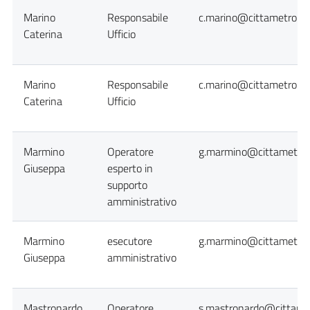
Marino
Responsabile
c.marino@cittametropol
Caterina
Ufficio
Marino
Responsabile
c.marino@cittametropol
Caterina
Ufficio
Marmino
Operatore
g.marmino@cittametropo
Giuseppa
esperto in
supporto
amministrativo
Marmino
esecutore
g.marmino@cittametropo
Giuseppa
amministrativo
Mastronardo
Operatore
s.mastronardo@cittamet