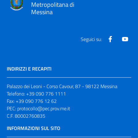
Metropolitana di
Messina
Facebook
Yout
Seguici su:
INDIRIZZI E RECAPITI
Palazzo dei Leoni - Corso Cavour, 87 - 98122 Messina
Telefono:
+39 090 776 1111
Fax:
+39 090 776 12 62
PEC:
protocollo@pec.prov.me.it
C.F. 80002760835
INFORMAZIONI SUL SITO