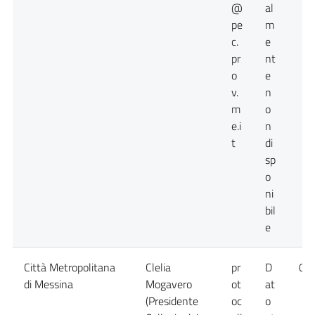
@
al
pe
m
c.
e
pr
nt
o
e
v.
n
m
o
e.i
n
t
di
sp
o
ni
bil
e
Città Metropolitana
Clelia
pr
D
09
di Messina
Mogavero
ot
at
(Presidente
oc
o