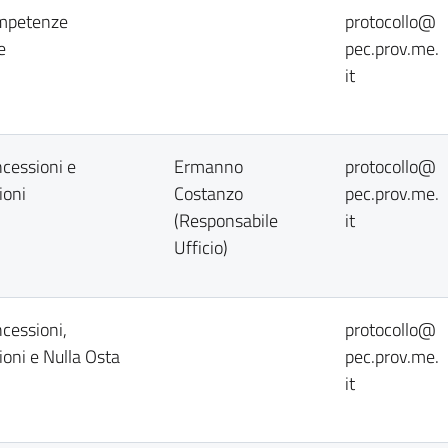
ompetenze
protocollo@
e
pec.prov.me.
it
ncessioni e
Ermanno
protocollo@
ioni
Costanzo
pec.prov.me.
(Responsabile
it
Ufficio)
ncessioni,
protocollo@
ioni e Nulla Osta
pec.prov.me.
it