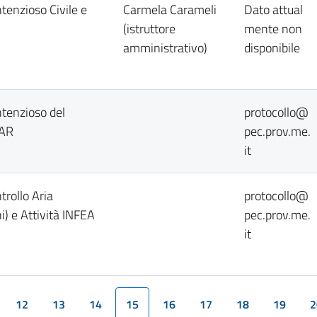
ntenzioso Civile e
Carmela Carameli
Dato attual
(istruttore
mente non
amministrativo)
disponibile
ntenzioso del
protocollo@
TAR
pec.prov.me.
it
trollo Aria
protocollo@
i) e Attività INFEA
pec.prov.me.
it
12
13
14
15
16
17
18
19
2
(current)