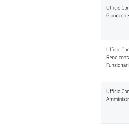
Ufficio Co
Giuriduche
Ufficio Con
Rendicont
Funzionari
Ufficio Co
Amministra