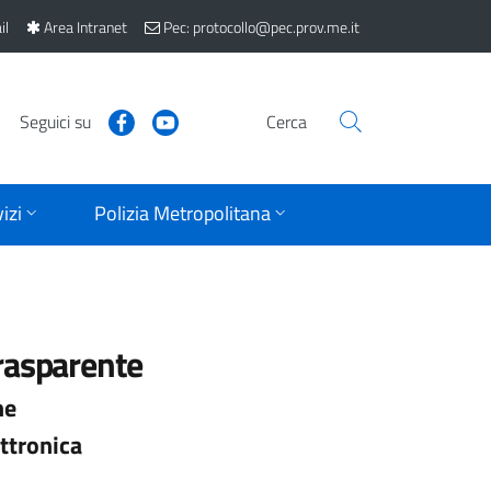
il
Area Intranet
Pec: protocollo@pec.prov.me.it
Seguici su
Cerca
izi
Polizia Metropolitana
rasparente
ne
ttronica