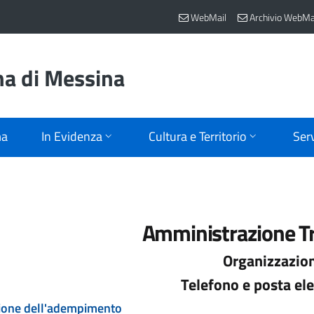
WebMail
Archivio WebMa
na di Messina
ma
In Evidenza
Cultura e Territorio
Serv
Amministrazione T
Organizzazio
Telefono e posta ele
ione dell'adempimento