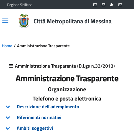
Regione Siciliana
Vai al contenuto principale
Vai al menu principale
Città Metropolitana di Messina
Home
Amministrazione Trasparente
Amministrazione Trasparente (D.Lgs n.33/2013)
Amministrazione Trasparente
Organizzazione
Telefono e posta elettronica
Descrizione dell'adempimento
Riferimenti normativi
Ambiti soggettivi