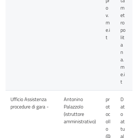
pr
ta
o
m
v.
et
m
ro
e.i
po
t
lit
a
n
a.
m
e.i
t
Ufficio Assistenza
Antonino
pr
D
D
procedure di gara -
Palazzolo
ot
at
a
(istruttore
oc
o
n
amministrativo)
oll
at
d
o
tu
@
al