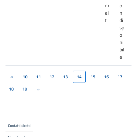
m
o
e.i
n
t
di
sp
o
ni
bil
e
«
10
11
12
13
14
15
16
17
(current)
18
19
»
Contatti diretti