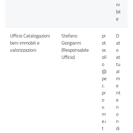
ni
bil
e
Ufficio Catalogazioni
Stefano
pr
D
0
beni immobili e
Giorgianni
ot
at
valorizzazioni
(Responsabile
oc
o
Ufficio)
oll
at
o
tu
@
al
pe
m
c.
e
pr
nt
o
e
v.
n
m
o
e.i
n
t
di