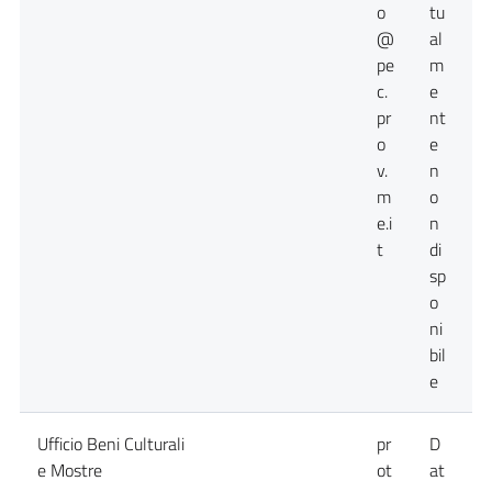
o
tu
@
al
pe
m
c.
e
pr
nt
o
e
v.
n
m
o
e.i
n
t
di
sp
o
ni
bil
e
Ufficio Beni Culturali
pr
D
D
e Mostre
ot
at
a