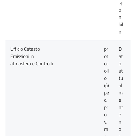
sp
o
ni
bil
e
Ufficio Catasto
pr
D
D
Emissioni in
ot
at
a
atmosfera e Controlli
oc
o
n
oll
at
d
o
tu
@
al
pe
m
c.
e
pr
nt
o
e
v.
n
m
o