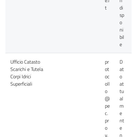
e.i
n
t
di
sp
o
ni
bil
e
Ufficio Catasto
pr
D
D
Scarichi e Tutela
ot
at
a
Corpi Idrici
oc
o
n
Superficiali
oll
at
d
o
tu
@
al
pe
m
c.
e
pr
nt
o
e
v.
n