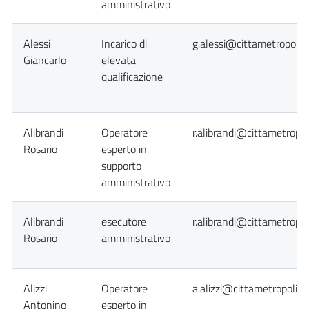
amministrativo
Alessi
Incarico di
g.alessi@cittametropolita
Giancarlo
elevata
qualificazione
Alibrandi
Operatore
r.alibrandi@cittametropol
Rosario
esperto in
supporto
amministrativo
Alibrandi
esecutore
r.alibrandi@cittametropol
Rosario
amministrativo
Alizzi
Operatore
a.alizzi@cittametropolita
Antonino
esperto in