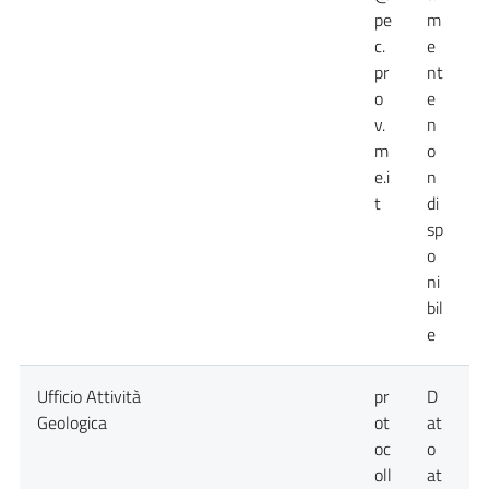
pe
m
c.
e
pr
nt
o
e
v.
n
m
o
e.i
n
t
di
sp
o
ni
bil
e
Ufficio Attività
pr
D
D
Geologica
ot
at
a
oc
o
n
oll
at
d