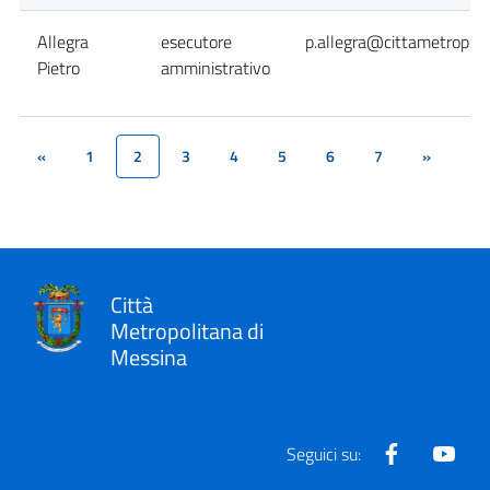
Allegra
esecutore
p.allegra@cittametropoli
Pietro
amministrativo
«
1
2
3
4
5
6
7
»
(current)
Città
Metropolitana di
Messina
Facebook
Yout
Seguici su: