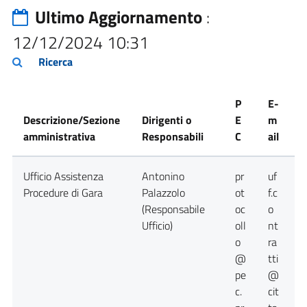
Ultimo Aggiornamento
:
12/12/2024 10:31
Ricerca
P
E-
Descrizione/Sezione
Dirigenti o
E
m
amministrativa
Responsabili
C
ail
T
Ufficio Assistenza
Antonino
pr
uf
0
Procedure di Gara
Palazzolo
ot
f.c
(Responsabile
oc
o
Ufficio)
oll
nt
o
ra
@
tti
pe
@
c.
cit