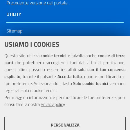
Precedente versione del portale
UTILITY
Sitemap
Dichiarazione di accessibilità
USIAMO I COOKIES
NOTE LEGALI
Questo sito utilizza
cookie tecnici
e talvolta anche
cookie di terze
parti
che potrebbero raccogliere i tuoi dati a fini di profilazione;
Privacy
questi ultimi possono essere installati
solo con il tuo consenso
esplicito
, tramite il pulsante
Accetta tutto
, oppure modificando le
tue preferenze. Selezionando il tasto
Solo cookie tecnici
verranno
registrati solo i cookie tecnici.
Per maggiori informazioni e per modificare le tue preferenze, puoi
Portale realizzato con la partecipazione finanziaria dell'Unione
consultare la nostra
Europea tramite i fondi del POR Sicilia 2000/2006 Misura 6.05 -
Privacy policy
.
Fondo FESR
PERSONALIZZA