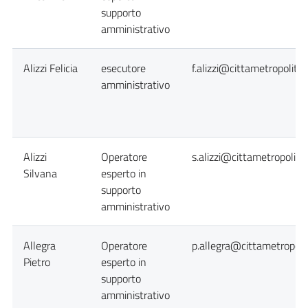
supporto
amministrativo
Alizzi Felicia
esecutore
f.alizzi@cittametropolita
amministrativo
Alizzi
Operatore
s.alizzi@cittametropolita
Silvana
esperto in
supporto
amministrativo
Allegra
Operatore
p.allegra@cittametropoli
Pietro
esperto in
supporto
amministrativo