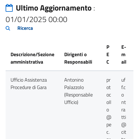
Ultimo Aggiornamento
:
01/01/2025 00:00
Ricerca
P
E-
Descrizione/Sezione
Dirigenti o
E
m
amministrativa
Responsabili
C
ail
T
Ufficio Assistenza
Antonino
pr
uf
0
Procedure di Gara
Palazzolo
ot
f.c
(Responsabile
oc
o
Ufficio)
oll
nt
o
ra
@
tti
pe
@
c.
cit