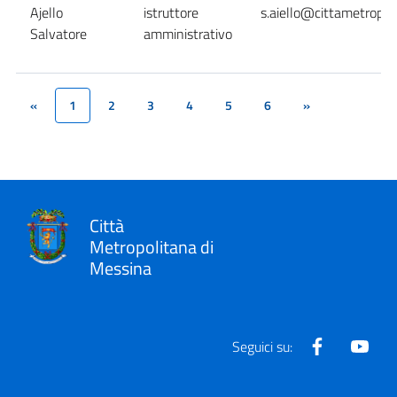
Ajello
istruttore
s.aiello@cittametropol
Salvatore
amministrativo
«
1
2
3
4
5
6
»
(current)
Città
Metropolitana di
Messina
Facebook
Yout
Seguici su: