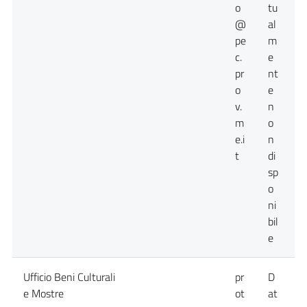
o
tu
@
al
pe
m
c.
e
pr
nt
o
e
v.
n
m
o
e.i
n
t
di
sp
o
ni
bil
e
Ufficio Beni Culturali
pr
D
D
e Mostre
ot
at
a