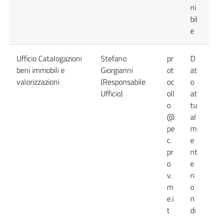
ni
bil
e
Ufficio Catalogazioni
Stefano
pr
D
0
beni immobili e
Giorgianni
ot
at
valorizzazioni
(Responsabile
oc
o
Ufficio)
oll
at
o
tu
@
al
pe
m
c.
e
pr
nt
o
e
v.
n
m
o
e.i
n
t
di