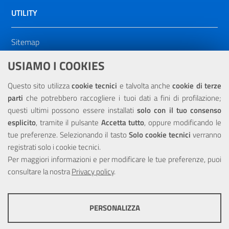
UTILITY
Sitemap
Dichiarazione di accessibilità
USIAMO I COOKIES
NOTE LEGALI
Questo sito utilizza
cookie tecnici
e talvolta anche
cookie di terze
parti
che potrebbero raccogliere i tuoi dati a fini di profilazione;
Privacy
questi ultimi possono essere installati
solo con il tuo consenso
esplicito
, tramite il pulsante
Accetta tutto
, oppure modificando le
tue preferenze. Selezionando il tasto
Solo cookie tecnici
verranno
registrati solo i cookie tecnici.
Per maggiori informazioni e per modificare le tue preferenze, puoi
Portale realizzato con la partecipazione finanziaria dell'Unione
consultare la nostra
Europea tramite i fondi del POR Sicilia 2000/2006 Misura 6.05 -
Privacy policy
.
Fondo FESR
PERSONALIZZA
COOKIE TECNICI