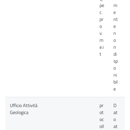
pe
m
c.
e
pr
nt
o
e
v.
n
m
o
e.i
n
t
di
sp
o
ni
bil
e
Ufficio Attività
pr
D
D
Geologica
ot
at
a
oc
o
n
oll
at
d