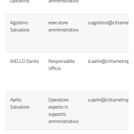
Giovanna
amministrativo
Agostino
esecutore
s.agostino@cittametrop
Salvatore
amministrativo
AIELLO Danilo
Responsabile
d.aiello@cittametropol
Ufficio
Ajello
Operatore
s.ajello@cittametropol
Salvatore
esperto in
supporto
amministrativo