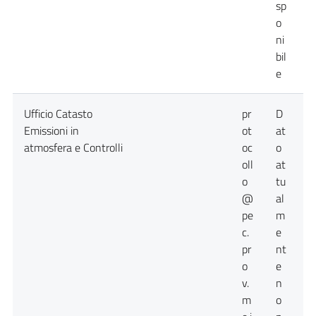
sp
o
ni
bil
e
Ufficio Catasto
pr
D
D
Emissioni in
ot
at
a
atmosfera e Controlli
oc
o
n
oll
at
d
o
tu
@
al
pe
m
c.
e
pr
nt
o
e
v.
n
m
o