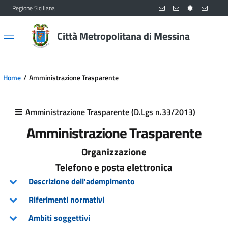
Regione Siciliana
Vai al contenuto principale
Vai al menu principale
Città Metropolitana di Messina
Home
Amministrazione Trasparente
Amministrazione Trasparente (D.Lgs n.33/2013)
Amministrazione Trasparente
Organizzazione
Telefono e posta elettronica
Descrizione dell'adempimento
Riferimenti normativi
Ambiti soggettivi