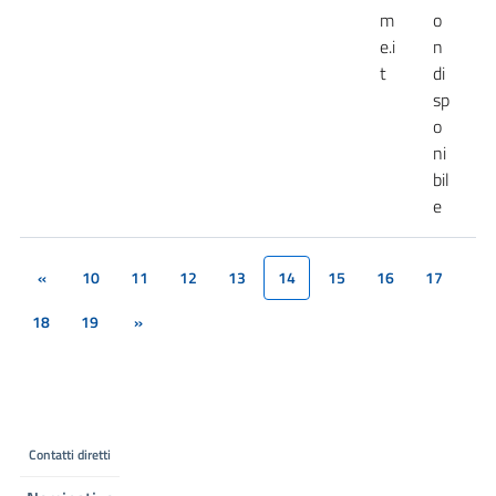
m
o
e.i
n
t
di
sp
o
ni
bil
e
«
10
11
12
13
14
15
16
17
(current)
18
19
»
Contatti diretti