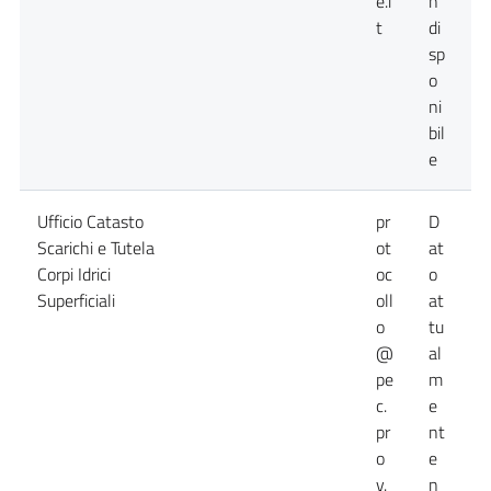
e.i
n
t
di
sp
o
ni
bil
e
Ufficio Catasto
pr
D
D
Scarichi e Tutela
ot
at
a
Corpi Idrici
oc
o
n
Superficiali
oll
at
d
o
tu
@
al
pe
m
c.
e
pr
nt
o
e
v.
n