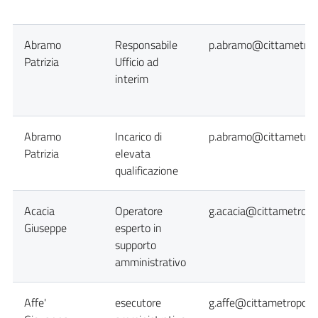
Abramo
Responsabile
p.abramo@cittametropo
Patrizia
Ufficio ad
interim
Abramo
Incarico di
p.abramo@cittametropo
Patrizia
elevata
qualificazione
Acacia
Operatore
g.acacia@cittametropol
Giuseppe
esperto in
supporto
amministrativo
Affe'
esecutore
g.affe@cittametropolit