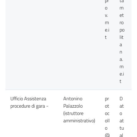
pr
ta
o
m
v.
et
m
ro
e.i
po
t
lit
a
n
a.
m
e.i
t
Ufficio Assistenza
Antonino
pr
D
D
procedure di gara -
Palazzolo
ot
at
a
(istruttore
oc
o
n
amministrativo)
oll
at
d
o
tu
@
al