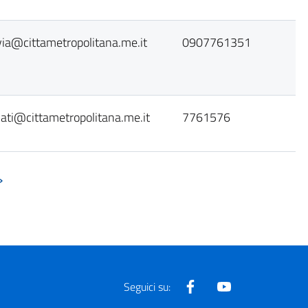
nvia@cittametropolitana.me.it
0907761351
ati@cittametropolitana.me.it
7761576
»
Facebook
Youtube
Seguici su: