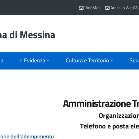
WebMail
Archivio WebMa
na di Messina
ma
In Evidenza
Cultura e Territorio
Serv
Amministrazione T
Organizzazio
Telefono e posta ele
ione dell'adempimento