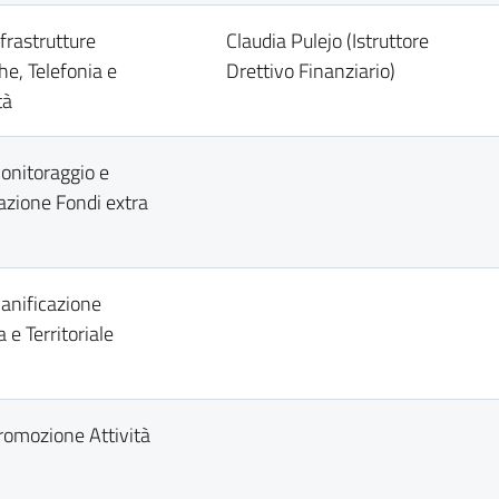
nfrastrutture
Claudia Pulejo (Istruttore
he, Telefonia e
Drettivo Finanziario)
tà
Monitoraggio e
zione Fondi extra
ianificazione
 e Territoriale
Promozione Attività