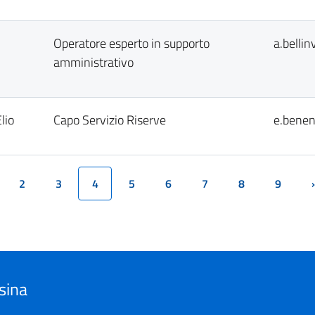
Operatore esperto in supporto
a.belli
amministrativo
lio
Capo Servizio Riserve
e.benen
2
3
4
5
6
7
8
9
(current)
sina