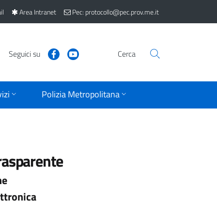
il
Area Intranet
Pec: protocollo@pec.prov.me.it
Seguici su
Cerca
izi
Polizia Metropolitana
rasparente
ne
ttronica