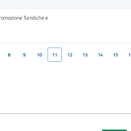
Promozione Turistiche e
8
9
10
11
12
13
14
15
1
(current)