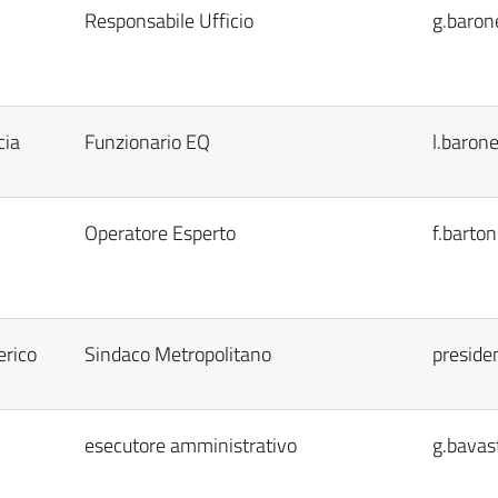
Responsabile Ufficio
g.baron
cia
Funzionario EQ
l.baron
Operatore Esperto
f.barto
erico
Sindaco Metropolitano
preside
esecutore amministrativo
g.bavas