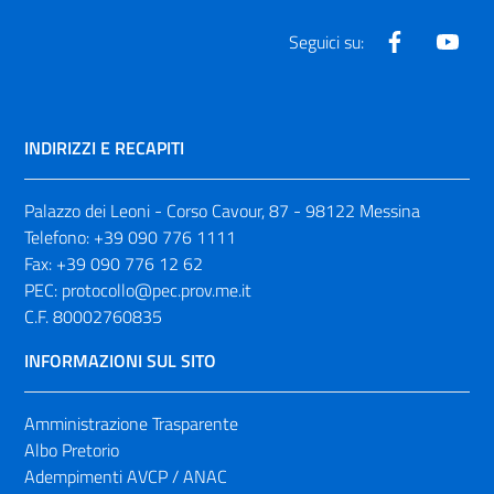
Facebook
Yout
Seguici su:
INDIRIZZI E RECAPITI
Palazzo dei Leoni - Corso Cavour, 87 - 98122 Messina
Telefono:
+39 090 776 1111
Fax:
+39 090 776 12 62
PEC:
protocollo@pec.prov.me.it
C.F. 80002760835
INFORMAZIONI SUL SITO
Amministrazione Trasparente
Albo Pretorio
Adempimenti AVCP / ANAC