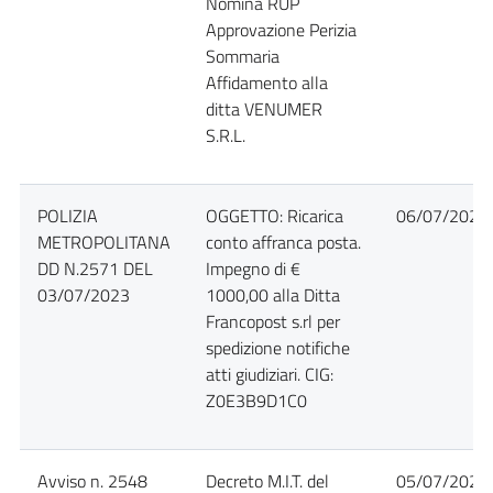
Nomina RUP
Approvazione Perizia
Sommaria
Affidamento alla
ditta VENUMER
S.R.L.
POLIZIA
OGGETTO: Ricarica
06/07/2023
METROPOLITANA
conto affranca posta.
DD N.2571 DEL
Impegno di €
03/07/2023
1000,00 alla Ditta
Francopost s.rl per
spedizione notifiche
atti giudiziari. CIG:
Z0E3B9D1C0
Avviso n. 2548
Decreto M.I.T. del
05/07/2023