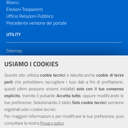
Bilanci
Elezioni Trasparenti
Ufficio Relazioni Pubblico
Precedente versione del portale
UTILITY
Sitemap
Dichiarazione di accessibilità
USIAMO I COOKIES
NOTE LEGALI
Questo sito utilizza
cookie tecnici
e talvolta anche
cookie di terze
parti
che potrebbero raccogliere i tuoi dati a fini di profilazione;
Privacy
questi ultimi possono essere installati
solo con il tuo consenso
esplicito
, tramite il pulsante
Accetta tutto
, oppure modificando le
tue preferenze. Selezionando il tasto
Solo cookie tecnici
verranno
registrati solo i cookie tecnici.
Per maggiori informazioni e per modificare le tue preferenze, puoi
Portale realizzato con la partecipazione finanziaria dell'Unione
consultare la nostra
Europea tramite i fondi del POR Sicilia 2000/2006 Misura 6.05 -
Privacy policy
.