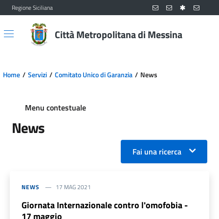
Regione Siciliana
Vai al contenuto principale
Vai al menu principale
Città Metropolitana di Messina
Home
Servizi
Comitato Unico di Garanzia
News
Menu contestuale
News
Fai una ricerca
NEWS
17 MAG 2021
Giornata Internazionale contro l'omofobia -
17 maggio