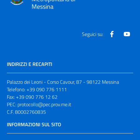
Messina
Facebook
Yout
Seguici su:
INDIRIZZI E RECAPITI
Palazzo dei Leoni - Corso Cavour, 87 - 98122 Messina
Telefono:
+39 090 776 1111
Fax:
+39 090 776 12 62
PEC:
protocollo@pec.prov.me.it
C.F. 80002760835
INFORMAZIONI SUL SITO