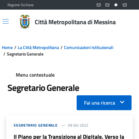
Regione Siciliana
Vai al contenuto principale
Vai al menu principale
Città Metropolitana di Messina
Home
La Città Metropolitana
Comunicazioni Istituzionali
Segretario Generale
Menu contestuale
Segretario Generale
Fai una ricerca
SEGRETARIO GENERALE
09 GIU 2022
Il Piano per la Transizione al Digitale. Verso la