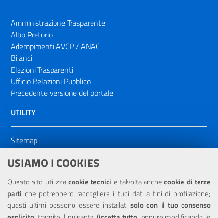
Amministrazione Trasparente
Albo Pretorio
Adempimenti AVCP / ANAC
Bilanci
Elezioni Trasparenti
Ufficio Relazioni Pubblico
Precedente versione del portale
UTILITY
Sitemap
Dichiarazione di accessibilità
USIAMO I COOKIES
NOTE LEGALI
Questo sito utilizza
cookie tecnici
e talvolta anche
cookie di terze
parti
che potrebbero raccogliere i tuoi dati a fini di profilazione;
Privacy
questi ultimi possono essere installati
solo con il tuo consenso
esplicito
, tramite il pulsante
Accetta tutto
, oppure modificando le