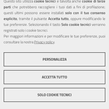
Questo sito utilizza
cookie tecnici
e talvolta anche
cookie di terze
parti
che potrebbero raccogliere i tuoi dati a fini di profilazione;
Privacy
questi ultimi possono essere installati
solo con il tuo consenso
esplicito
, tramite il pulsante
Accetta tutto
, oppure modificando le
tue preferenze. Selezionando il tasto
Solo cookie tecnici
verranno
registrati solo i cookie tecnici.
Per maggiori informazioni e per modificare le tue preferenze, puoi
Portale realizzato con la partecipazione finanziaria dell'Unione
Europea tramite i fondi del POR Sicilia 2000/2006 Misura 6.05 -
consultare la nostra
Privacy policy
.
Fondo FESR
PERSONALIZZA
COOKIE TECNICI
Questi cookie consentono la corretta navigazione del sito e la rendono
ACCETTA TUTTO
ottimale per ogni utente. Essi non raccolgono i tuoi dati e le tue
informazioni di navigazione per scopi di marketing e profilazione, e
pertanto possono essere utilizzati senza bisogno di acquisire il tuo
© Copyright 2025 Città Metropolitana di Messina -
Credits
|
consenso.
SOLO COOKIE TECNICI
Impostazioni Cookie
Mostra altre informazioni