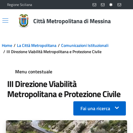
Regione Siciliana
Vai al contenuto principale
Vai al menu principale
Città Metropolitana di Messina
Home
La Città Metropolitana
Comunicazioni Istituzionali
III Direzione Viabilità Metropolitana e Protezione Civile
Menu contestuale
III Direzione Viabilità
Metropolitana e Protezione Civile
Fai una ricerca