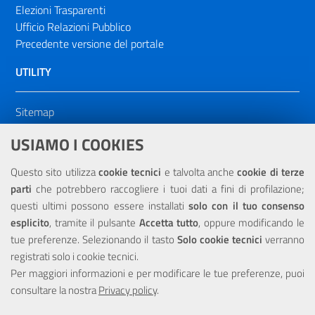
Elezioni Trasparenti
Ufficio Relazioni Pubblico
Precedente versione del portale
UTILITY
Sitemap
Dichiarazione di accessibilità
USIAMO I COOKIES
NOTE LEGALI
Questo sito utilizza
cookie tecnici
e talvolta anche
cookie di terze
parti
che potrebbero raccogliere i tuoi dati a fini di profilazione;
Privacy
questi ultimi possono essere installati
solo con il tuo consenso
esplicito
, tramite il pulsante
Accetta tutto
, oppure modificando le
tue preferenze. Selezionando il tasto
Solo cookie tecnici
verranno
registrati solo i cookie tecnici.
Per maggiori informazioni e per modificare le tue preferenze, puoi
Portale realizzato con la partecipazione finanziaria dell'Unione
Europea tramite i fondi del POR Sicilia 2000/2006 Misura 6.05 -
consultare la nostra
Privacy policy
.
Fondo FESR