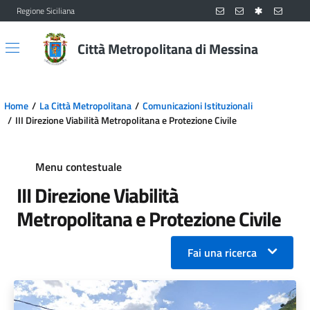
Regione Siciliana
Vai al contenuto principale
Vai al menu principale
Città Metropolitana di Messina
Home
La Città Metropolitana
Comunicazioni Istituzionali
III Direzione Viabilità Metropolitana e Protezione Civile
Menu contestuale
III Direzione Viabilità
Metropolitana e Protezione Civile
Fai una ricerca