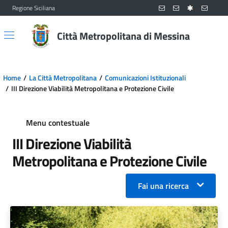
Regione Siciliana
Vai al contenuto principale
Vai al menu principale
Città Metropolitana di Messina
Home
La Città Metropolitana
Comunicazioni Istituzionali
III Direzione Viabilità Metropolitana e Protezione Civile
Menu contestuale
III Direzione Viabilità
Metropolitana e Protezione Civile
Fai una ricerca