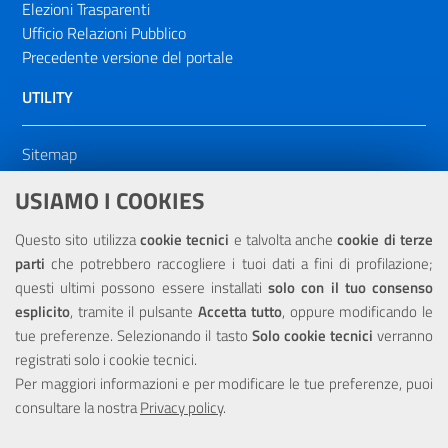
Elezioni Trasparenti
Ufficio Relazioni Pubblico
Precedente versione del portale
UTILITY
Sitemap
Dichiarazione di accessibilità
USIAMO I COOKIES
NOTE LEGALI
Questo sito utilizza
cookie tecnici
e talvolta anche
cookie di terze
parti
che potrebbero raccogliere i tuoi dati a fini di profilazione;
Privacy
questi ultimi possono essere installati
solo con il tuo consenso
esplicito
, tramite il pulsante
Accetta tutto
, oppure modificando le
tue preferenze. Selezionando il tasto
Solo cookie tecnici
verranno
registrati solo i cookie tecnici.
Per maggiori informazioni e per modificare le tue preferenze, puoi
Portale realizzato con la partecipazione finanziaria dell'Unione
Europea tramite i fondi del POR Sicilia 2000/2006 Misura 6.05 -
consultare la nostra
Privacy policy
.
Fondo FESR