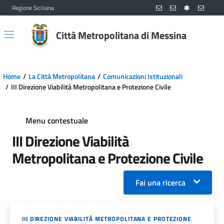
Regione Siciliana
Vai al contenuto principale
Vai al menu principale
Città Metropolitana di Messina
Home
La Città Metropolitana
Comunicazioni Istituzionali
III Direzione Viabilità Metropolitana e Protezione Civile
Menu contestuale
III Direzione Viabilità
Metropolitana e Protezione Civile
Fai una ricerca
III DIREZIONE VIABILITÀ METROPOLITANA E PROTEZIONE