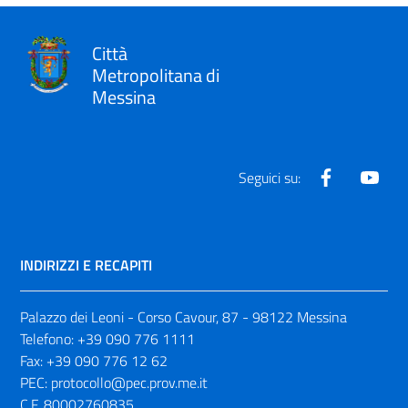
Città
Metropolitana di
Messina
Facebook
Yout
Seguici su:
INDIRIZZI E RECAPITI
Palazzo dei Leoni - Corso Cavour, 87 - 98122 Messina
Telefono:
+39 090 776 1111
Fax:
+39 090 776 12 62
PEC:
protocollo@pec.prov.me.it
C.F. 80002760835