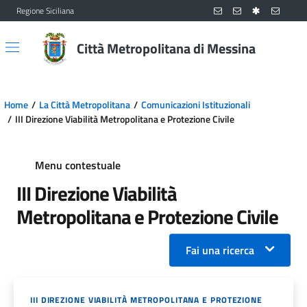
Regione Siciliana
Vai al contenuto principale
Vai al menu principale
Città Metropolitana di Messina
Home
La Città Metropolitana
Comunicazioni Istituzionali
III Direzione Viabilità Metropolitana e Protezione Civile
Menu contestuale
III Direzione Viabilità
Metropolitana e Protezione Civile
Fai una ricerca
III DIREZIONE VIABILITÀ METROPOLITANA E PROTEZIONE