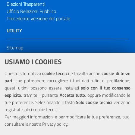
Elezioni Trasparenti
Ufficio Relazioni Pubblico
Precedente versione del portale
UTILITY
Sitemap
Dichiarazione di accessibilità
USIAMO I COOKIES
NOTE LEGALI
Questo sito utilizza
cookie tecnici
e talvolta anche
cookie di terze
parti
che potrebbero raccogliere i tuoi dati a fini di profilazione;
Privacy
questi ultimi possono essere installati
solo con il tuo consenso
esplicito
, tramite il pulsante
Accetta tutto
, oppure modificando le
tue preferenze. Selezionando il tasto
Solo cookie tecnici
verranno
registrati solo i cookie tecnici.
Per maggiori informazioni e per modificare le tue preferenze, puoi
Portale realizzato con la partecipazione finanziaria dell'Unione
consultare la nostra
Europea tramite i fondi del POR Sicilia 2000/2006 Misura 6.05 -
Privacy policy
.
Fondo FESR