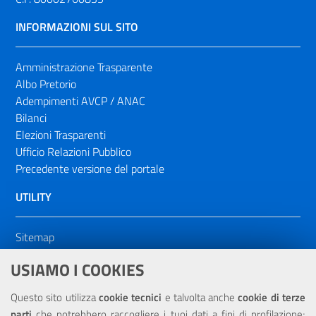
INFORMAZIONI SUL SITO
Amministrazione Trasparente
Albo Pretorio
Adempimenti AVCP / ANAC
Bilanci
Elezioni Trasparenti
Ufficio Relazioni Pubblico
Precedente versione del portale
UTILITY
Sitemap
Dichiarazione di accessibilità
USIAMO I COOKIES
NOTE LEGALI
Questo sito utilizza
cookie tecnici
e talvolta anche
cookie di terze
parti
che potrebbero raccogliere i tuoi dati a fini di profilazione;