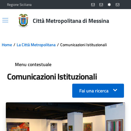
Regione Siciliana
Vai al contenuto principale
Vai al menu principale
Città Metropolitana di Messina
Home
La Città Metropolitana
Comunicazioni Istituzionali
Menu contestuale
Comunicazioni Istituzionali
Fai una ricerca