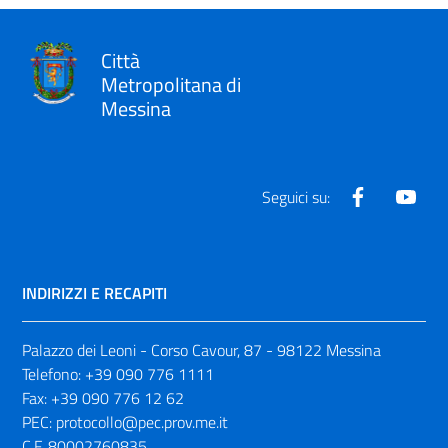
Città
Metropolitana di
Messina
Facebook
Yout
Seguici su:
INDIRIZZI E RECAPITI
Palazzo dei Leoni - Corso Cavour, 87 - 98122 Messina
Telefono:
+39 090 776 1111
Fax:
+39 090 776 12 62
PEC:
protocollo@pec.prov.me.it
C.F. 80002760835