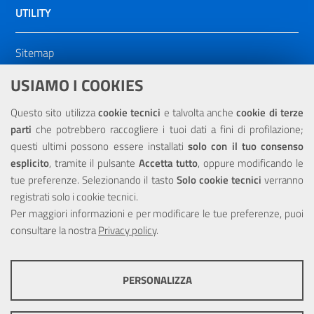
UTILITY
Sitemap
Dichiarazione di accessibilità
USIAMO I COOKIES
NOTE LEGALI
Questo sito utilizza
cookie tecnici
e talvolta anche
cookie di terze
parti
che potrebbero raccogliere i tuoi dati a fini di profilazione;
Privacy
questi ultimi possono essere installati
solo con il tuo consenso
esplicito
, tramite il pulsante
Accetta tutto
, oppure modificando le
tue preferenze. Selezionando il tasto
Solo cookie tecnici
verranno
registrati solo i cookie tecnici.
Per maggiori informazioni e per modificare le tue preferenze, puoi
Portale realizzato con la partecipazione finanziaria dell'Unione
Europea tramite i fondi del POR Sicilia 2000/2006 Misura 6.05 -
consultare la nostra
Privacy policy
.
Fondo FESR
PERSONALIZZA
COOKIE TECNICI