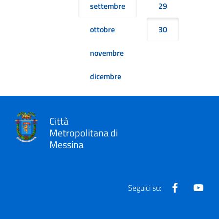
settembre
29
ottobre
30
novembre
dicembre
Città
Metropolitana di
Messina
Facebook
Yout
Seguici su: