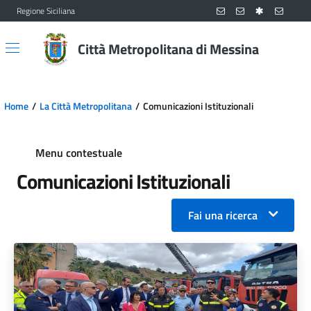
Regione Siciliana
Vai al contenuto principale
Vai al menu principale
Città Metropolitana di Messina
Home
La Città Metropolitana
Comunicazioni Istituzionali
Menu contestuale
Comunicazioni Istituzionali
Fai una ricerca