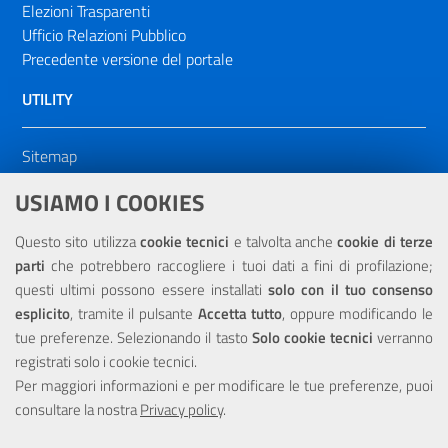
Elezioni Trasparenti
Ufficio Relazioni Pubblico
Precedente versione del portale
UTILITY
Sitemap
Dichiarazione di accessibilità
USIAMO I COOKIES
NOTE LEGALI
Questo sito utilizza
cookie tecnici
e talvolta anche
cookie di terze
parti
che potrebbero raccogliere i tuoi dati a fini di profilazione;
Privacy
questi ultimi possono essere installati
solo con il tuo consenso
esplicito
, tramite il pulsante
Accetta tutto
, oppure modificando le
tue preferenze. Selezionando il tasto
Solo cookie tecnici
verranno
registrati solo i cookie tecnici.
Per maggiori informazioni e per modificare le tue preferenze, puoi
Portale realizzato con la partecipazione finanziaria dell'Unione
Europea tramite i fondi del POR Sicilia 2000/2006 Misura 6.05 -
consultare la nostra
Privacy policy
.
Fondo FESR