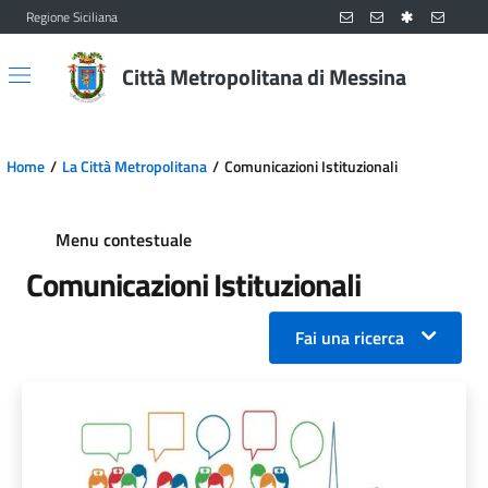
Regione Siciliana
Vai al contenuto principale
Vai al menu principale
Città Metropolitana di Messina
Home
La Città Metropolitana
Comunicazioni Istituzionali
Menu contestuale
Comunicazioni Istituzionali
Fai una ricerca