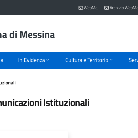
WebMail
Archivio WebMa
na di Messina
ma
In Evidenza
Cultura e Territorio
Serv
uzionali
nicazioni Istituzionali