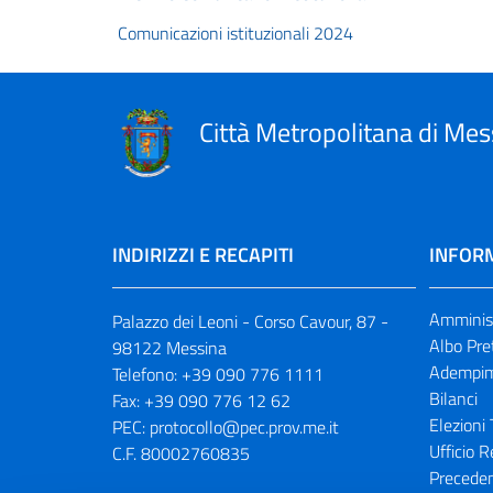
Comunicazioni istituzionali 2024
Città Metropolitana di Mes
INDIRIZZI E RECAPITI
INFORM
Amminist
Palazzo dei Leoni - Corso Cavour, 87 -
Albo Pre
98122 Messina
Adempim
Telefono:
+39 090 776 1111
Bilanci
Fax:
+39 090 776 12 62
Elezioni 
PEC:
protocollo@pec.prov.me.it
Ufficio R
C.F. 80002760835
Preceden