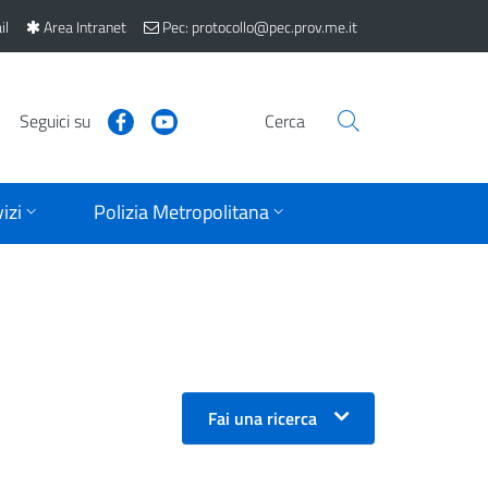
il
Area Intranet
Pec: protocollo@pec.prov.me.it
Seguici su
Cerca
izi
Polizia Metropolitana
Fai una ricerca