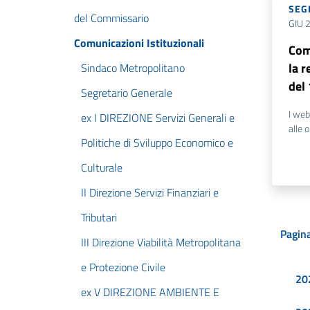
SEG
del Commissario
GIU 
Comunicazioni Istituzionali
Com
la r
Sindaco Metropolitano
del
Segretario Generale
I web
ex I DIREZIONE Servizi Generali e
alle 
Politiche di Sviluppo Economico e
Culturale
II Direzione Servizi Finanziari e
Tributari
Pagina
III Direzione Viabilità Metropolitana
e Protezione Civile
20
ex V DIREZIONE AMBIENTE E