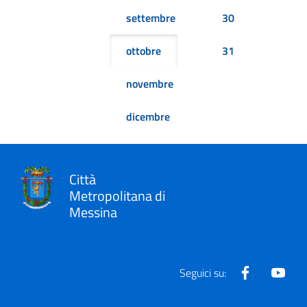
settembre
30
ottobre
31
novembre
dicembre
Città
Metropolitana di
Messina
Facebook
Yout
Seguici su: