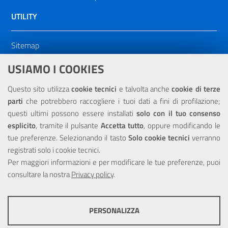
UTILITY
Sitemap
Dichiarazione di accessibilità
USIAMO I COOKIES
NOTE LEGALI
Questo sito utilizza
cookie tecnici
e talvolta anche
cookie di terze
parti
che potrebbero raccogliere i tuoi dati a fini di profilazione;
Privacy
questi ultimi possono essere installati
solo con il tuo consenso
esplicito
, tramite il pulsante
Accetta tutto
, oppure modificando le
tue preferenze. Selezionando il tasto
Solo cookie tecnici
verranno
registrati solo i cookie tecnici.
Per maggiori informazioni e per modificare le tue preferenze, puoi
Portale realizzato con la partecipazione finanziaria dell'Unione
consultare la nostra
Europea tramite i fondi del POR Sicilia 2000/2006 Misura 6.05 -
Privacy policy
.
Fondo FESR
PERSONALIZZA
COOKIE TECNICI